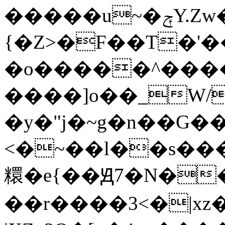
�����u~�ݼY.Zw����ں�������>��0��������%^>�_�������e�������F���~t:�gZs|X_�T����A���\.�|
{�Z>�F��T�'
�o�����^����
����]o��_W/
�y�"j�~g�n��G��
<�~��l��s����������
糫�e{��Ԭ7�N�
��r����3<�|x