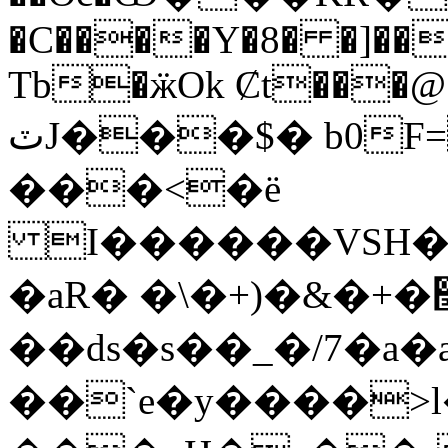
�C����Y�8� �]��
Tb�ӝOk Ȼt���@
ٽJ���$� b0F=�H{���<%�!
���<�ë
I������VSH��
�aR� �\�+)�&�+�׭:R�d ���O~�-
��ԁs�s��_�/7�a�
��`e�y����>l