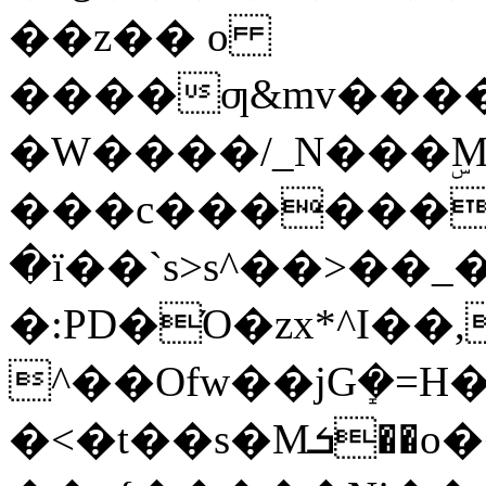
��z�� o
����ƣ&mv����
�W����/_N���ۣM
���c������e
�ї��`s>s^��>��_�)
�:PD�Ό�zx*^I��,�v�����V�T߿l�w^���ox���������պw�]���
^��Ofw��jGܻ�=H�Ňۓ��|�]
�<�t��s�Mܭ��o�͏��ǟ�?