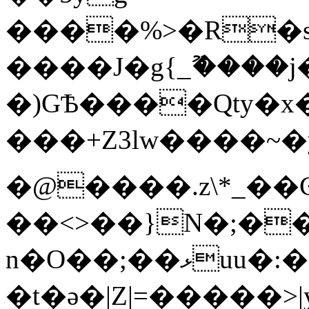
����%>�R�s�U�B��/7�o!d3%���ٷ�bW;�
����J�g{_ޫ����
�)GѢ����Qty�x
���+Z3lw����~�y��S�~�@��
�@����.z\*_��
��<>��}N�;�
n�O��;��ޅuu�:�������lx��������}
�t�ǝ�|Z|=�����