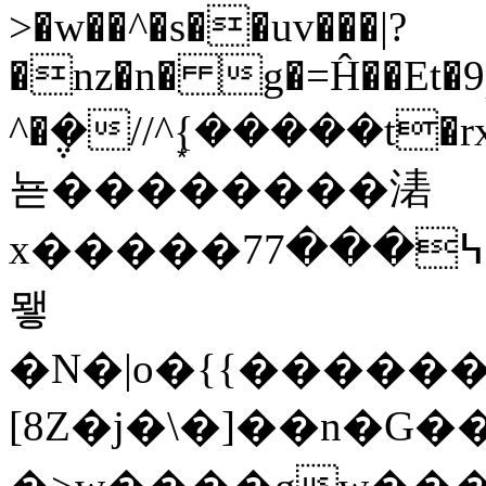
>�w��^�s��uv���|?
�nz�n� g�=Ĥ��Et�9p
^�݆�//^{�͙����t�r
뇯��������湱
x�����7߆���7�t����)^z�ឱ}U=؜y:�Z7/_��.O��,���
뫻
�N�|o�{{�����
[8Z�j�\�]��n�G