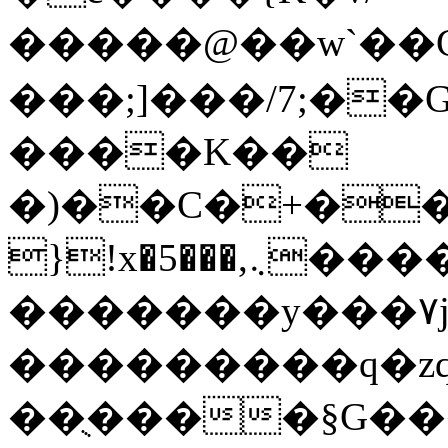
�����@��w`��Cٺ�=��R`/d3�W
���;]���/7;�
����K��
�)��C�+�����{ޭ/Y�W��b���
}!x�5���,܆�������F��fu��w��L%�����Oe�1�'
�������y���۷j�
���������q�zq
��ֻ����§G�