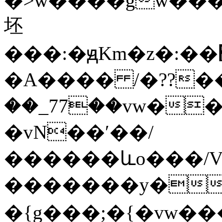
�>w����gw����G��
坯
���:�ԭKm�z�:��׽��{g�����9�Џ�go^>�l������Exr��hW7�їͷ����ō�u޴��o�������O��|y|.���n�}
�A���� /�??���N
��_77��vw������;��׏���ry�<ޜ~�w�O>
�vN��ʹ��/
������ևo���/V
�������y��'_�9\������`o�\�
�{g���;�{�vw�