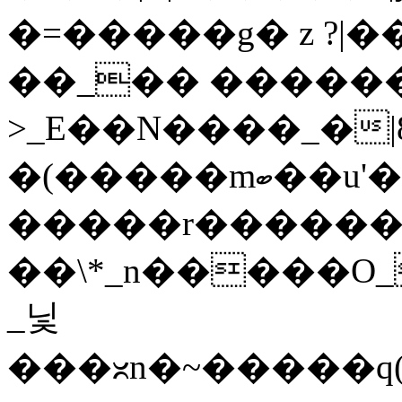
�=�����g� z ?|��
��_�� �����
>_E��N����_�|8�n6�
�(�����mބ��u'�i��v�������~�_������~t�I��m��y�}
�����r�������
��\*_n�����O
_닟
���ᳲn�~�����q