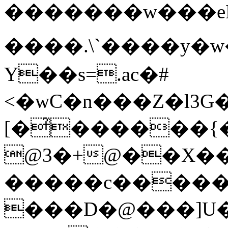
�������w���eLL�
����.\`����y�w
Y��s=.ac�#
<�wC�n���Z�l3G
[�̉������
@3�+@��X��0
�����c�����
���D�@���]U