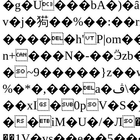
�g�U���bA�)�ȃ
v�j�㺃��%��:��
�����h' P|om�
n+���N�-��Ӭzb
�~9�����}z��
%�*�,���a�ڤ\�{��L
��xI�0pV�S
��iM�U�/�Л�
��1
V�vs��e��5��