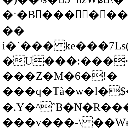
�ˑ�B��� ���
��
i�`��� ke���7Ls(
�U���:���<
���Z�M�6�!�
���q�Tà�w�l�$
�.Y�^ˆB�N�R���c���PS
���v���-\ ��Wɍ&9��"�׷