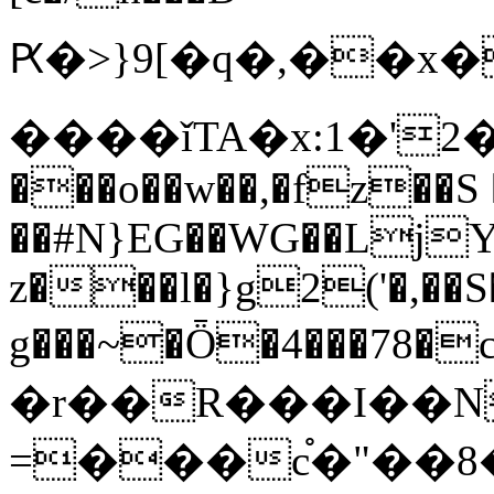
Ԗ�>}9[�q�,��x�W���������]z�җ5[\�
����ǐTA�x:1�'2
���o��w��,�fz��S 
��#N}EG��WG��LjY
z���l�}g2('�,��S
g���~�Ȫ�4���78�c
�r��R���I��N
=���c֯�"��8