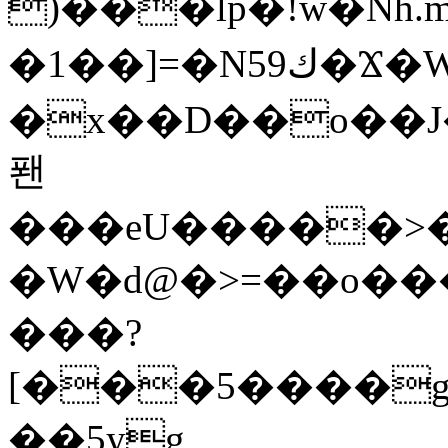
)���lp�!w�Nh.
�1��]=�N59ك�Ϫ�WZ�]"�ԯl�Ѝ��up��|
�x��D��o��J�G���ߠ�g�
퐨
���eU�����>�c
�W�d@�>=��o��
���?
[���5����g
��5yg