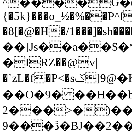
^����Ԍ�(
{�5k}���o_½�%��P^
�8[�@�H�/1���]�sh��
��]Js��a��$�
�IRZ��@v|
�`zL�f�P<�sݢ]9@�K"��c�E��bp����]���\ү�A����BG
��O�9� ��H��
2���>�)���
9���ڐ�BJ��2��6-StԦ��h�