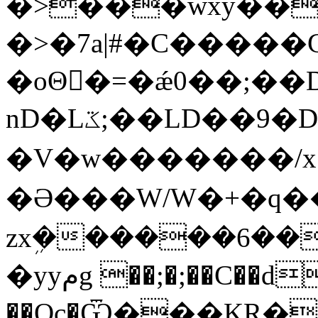
�>���wxy��
�>�7a|#�C�����
�oΘ�ً=�ǽ0��;��
nD�Lػ;��LD��9�DS���_.<�Au�/
�V�w�������/x
�Ə���W/W�+�q���
zxܹ������6��
�yyمg ��;�;��C��d���8�Rp�D�
��Oc�Ѿ���KR��j��F��s��W�ߥ�