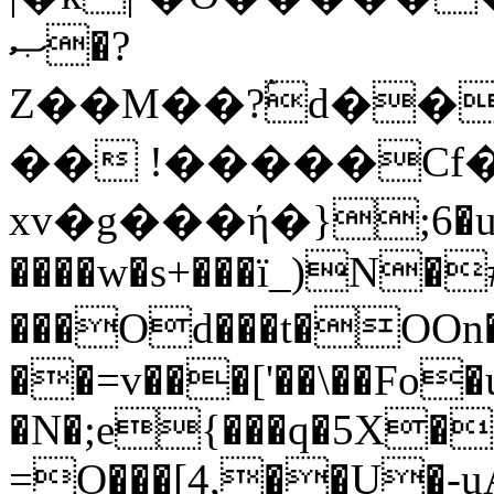
ޞ�?
Z��M��?ۢd��
�� !�����Cf�
xv�g���ή�};6�u
����w�s+���ï_)N�
���Od���t�OOn�dם�kѴ��I ��
��=v���['��\��Fo�
�N�;e{���q�5X�
=O���[4,��U�-u