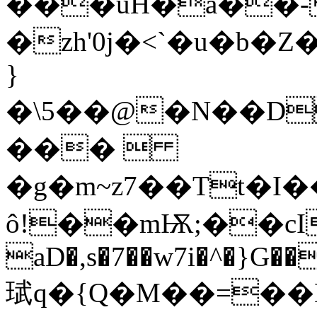
���uH�a��-
�zh'0j�<`�u�b
}
�\5��@�N��D
��� 
�g�m~z7��Tt�I
ô!��mѬ;��cI�
aD�,s�7��w7i�^�}G�
珷q�{Q�M��=��