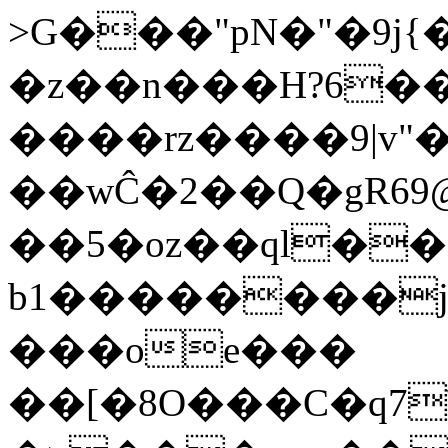
>G���"pN�"�9j{�������
�z��n���H?6�
����rz����9|v"
��wĈ�2��Q�gRܮ?@69���Q�9�qSn�Eu�\�AEr�J�Vg�{Y}
��5�oz��ql��
b1��������j
���oe���
��[�8O���C�q7\���5�ܯ��*���vU�