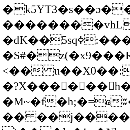
�k5YT3�s��ɔ��
��������vhL
�dK��5sqߦ:����K~����u��v�HP���و����
�S#�z(�x9���
<�� u��X0��:
�?X������h�
�M~�f�h;�=ҩ
�� ��j����