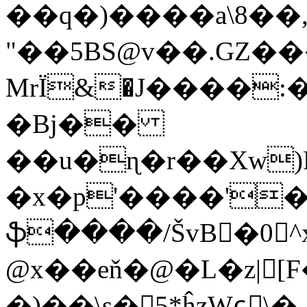
��q�)����a\8��
"��5BS@v��.GZ�
MrЇ&�J����:
�Bj��
��u�ɳ�r��Xw)
�x�p'����'�
ֆ����/ŠvB�0^x
@x��eň�@�L�z|[F
�)��\s�5*ĥzWɕٕ\�