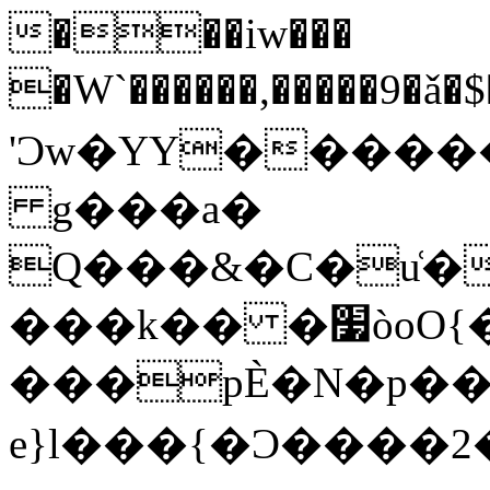
���iw���
�W`������,�����9�ǎ�
'Ͻw�YY������
g���a�
Q���&�C�u͑�
���k�� �׷òoO{��N����z_m?
���pЀ�N�p����
e}l���{�Ͻ����