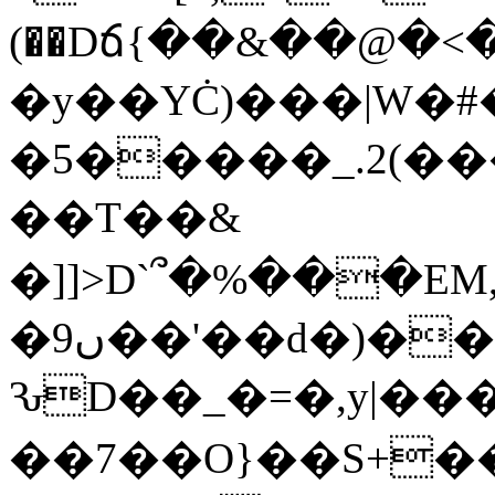
(��Dճ{��&��@�<
�y��YĊ)���|W�#
�5�����_.2(
��T��&
�]]>D`՞�%���E
�9ں��'��d�)���(�[����%��u��ȁ�2'=�Yn�!
ԄD��_�=�,y|���
��7��O}��S+�