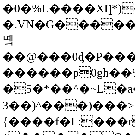
�0�%L����XȠ*)
�.VN�G������
몤
��@���0ᶁ�P��
������p0gh��%]
�5�*��^�~L�a��
3��)^���)���>
{����f�L:���r