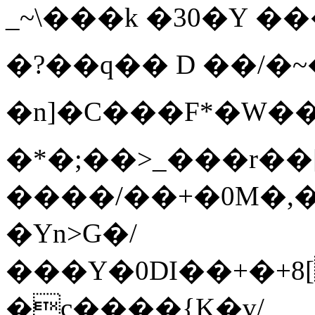
_~\���k
�30�Y �
�?��q�� D ��/�~
�n]�C���F*�W
�*�;��>_���r��
����/��+�0M�,�
�Yn>G�/
���Y�0DI��+�+8[
�c����{K�v/