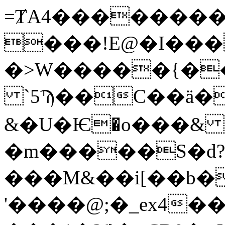
=ȾA4��������m
���!E@�I���
�>W�����{�
`5Ϡ��C��ӓ�
&�U�Ѥ�o���& 
�m�����S�d
���M&��i[��b�
'����@;�_ex4��