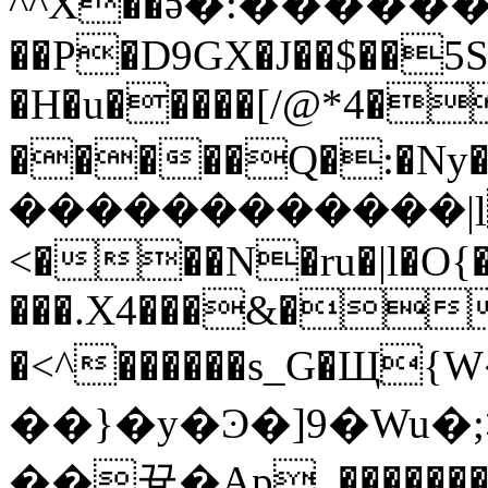
^^X��ӛ�:����
��P�D9GX�J��$��5S
�H�u�����[/@*4�
�����Q�:�Ny���=�zޓ���ݻ���y�y
������������|lČ
<���N�ru�|l�O{
���.X4���&��
�<^������s_G�
��}�y�Ͽ�]9�Wu�;>��-tw~
��끃�Ap_��������