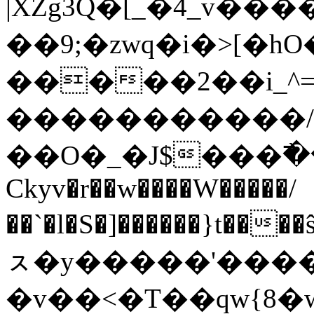
|XZg3Q�[_�4_v��
��9;�zwq�i�>[
�����2��i_^
�����������/
��O�_�J$���߯
Ckyv�r��w����W�����/
��`�l�S�]������}t��
ㇲ�y�����'�����
�v��<�T��qw{8�w��;