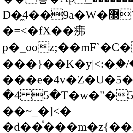
D�̼4��9a�W�޽?*������StrA|ug]ɏ��8�1���Wժ���}
�=<�fX��疿
p�_ooz;��mF`�
���}��K�y|<:�ۭ�/
���e�4v�Z�U�5��Ӡy
�4 5�T�w�"�5
��~_�]<�
�d��֯���m�z{��