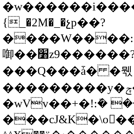
�w������i����
{_�2M�_�չp��?
����W����:
啣��׸z9������?l�̮�o�7���NT}
���Q���ǡ� �뭯
���������y�ݼ�>K�����Sp}
�wVv��+�!:ܽ� 
���cJ&K�\o���G