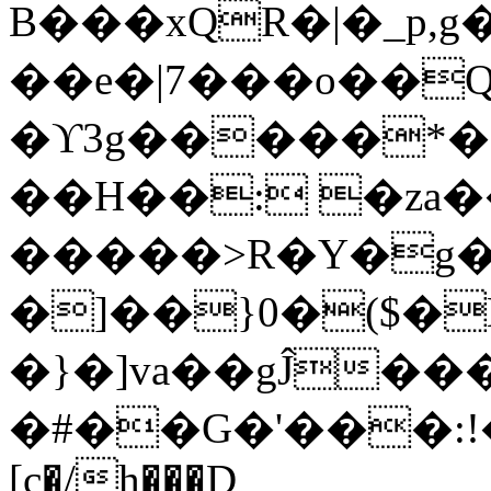
B���xQR�|�_p,
��e�|7���o��Q
�ϒ3g�����*�
��H��: �za�
�����>R�Y�g�
�]��}0�($�
�}�]va��gĴ�
�#��G�'���:!���ڪ1�W5
[c�/h���D