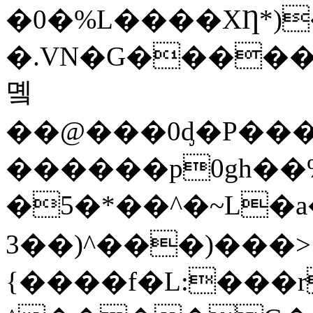
�0�%L����XȠ*)
�.VN�G������
몤
��@���0ᶁ�P��
������p0gh��%]
�5�*��^�~L�a��
3��)^���)���>
{����f�L:���r