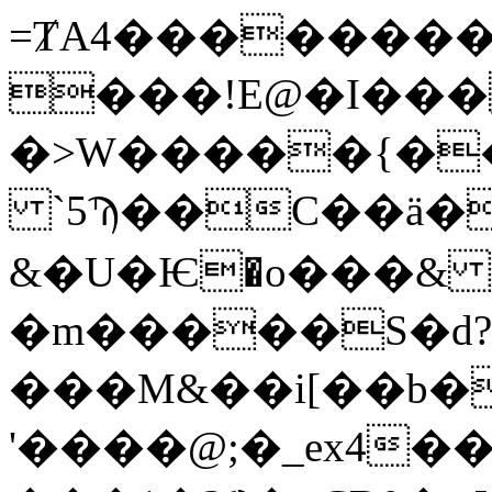
=ȾA4��������m
���!E@�I���
�>W�����{�
`5Ϡ��C��ӓ�
&�U�Ѥ�o���& 
�m�����S�d
���M&��i[��b�
'����@;�_ex4��