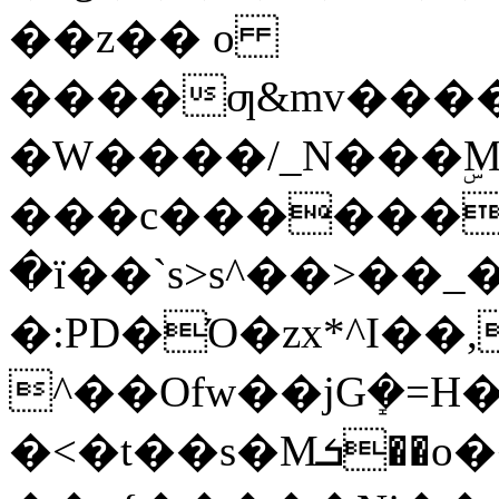
��z�� o
����ƣ&mv����
�W����/_N���ۣM
���c������e
�ї��`s>s^��>��_�)
�:PD�Ό�zx*^I��,�v�����V�T߿l�w^���ox���������պw�]���
^��Ofw��jGܻ�=H�Ňۓ��|�]
�<�t��s�Mܭ��o�͏��ǟ�?