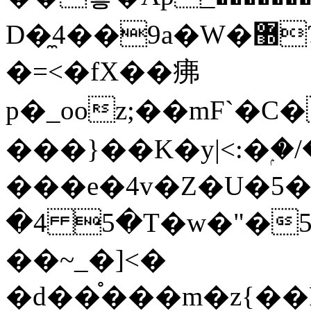
D�̼4��9a�W�޽?*������StrA|ug]ɏ��8�1���Wժ���}
�=<�fX��疿
p�_ooz;��mF`�
���}��K�y|<:�ۭ�/
���e�4v�Z�U�5��Ӡy
�4 5�T�w�"�5
��~_�]<�
�d��֯���m�z{��