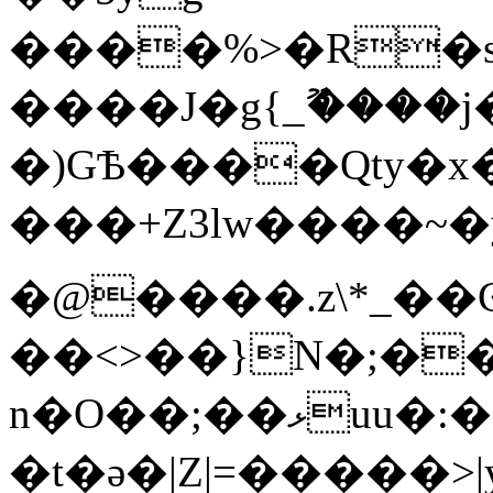
����%>�R�s�U�B��/7�o!d3%���ٷ�bW;�
����J�g{_ޫ����
�)GѢ����Qty�x
���+Z3lw����~�y��S�~�@��
�@����.z\*_��
��<>��}N�;�
n�O��;��ޅuu�:�������lx��������}
�t�ǝ�|Z|=�����