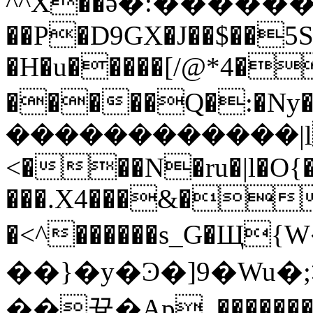
^^X��ӛ�:����
��P�D9GX�J��$��5S
�H�u�����[/@*4�
�����Q�:�Ny���=�zޓ���ݻ���y�y
������������|lČ
<���N�ru�|l�O{
���.X4���&��
�<^������s_G�
��}�y�Ͽ�]9�Wu�;>��-tw~
��끃�Ap_��������