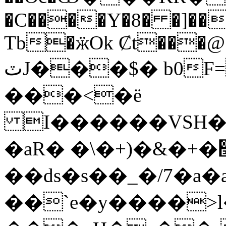
�C����Y�8� �]��
Tb�ӝOk Ȼt���@
ٽJ���$� b0F=�H{���<%�!
���<�ë
I������VSH��
�aR� �\�+)�&�+�׭:R�d ���O~�-
��ԁs�s��_�/7�a�
��`e�y����>l