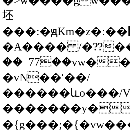
�>w����gw����G��
坯
���:�ԭKm�z�:��׽��{g�����9�Џ�go^>�l������Exr��hW7�їͷ����ō�u޴��o�������O��|y|.���n�}
�A���� /�??���N
��_77��vw������;��׏���ry�<ޜ~�w�O>
�vN��ʹ��/
������ևo���/V
�������y��'_�9\������`o�\�
�{g���;�{�vw�