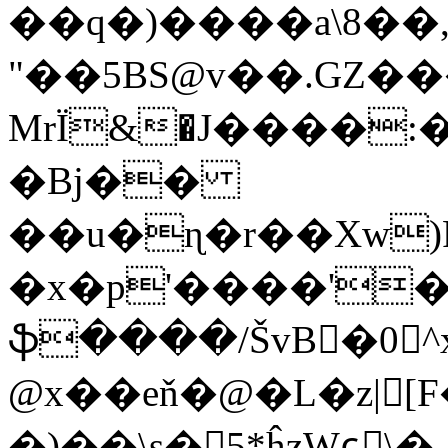
��q�)����a\8��
"��5BS@v��.GZ�
MrЇ&�J����:
�Bj��
��u�ɳ�r��Xw)
�x�p'����'�
ֆ����/ŠvB�0^x
@x��eň�@�L�z|[F
�)��\s�5*ĥzWɕٕ\�