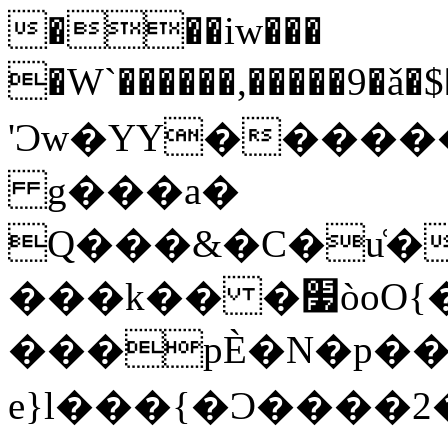
���iw���
�W`������,�����9�ǎ�
'Ͻw�YY������
g���a�
Q���&�C�u͑�
���k�� �׷òoO{��N����z_m?
���pЀ�N�p����
e}l���{�Ͻ����