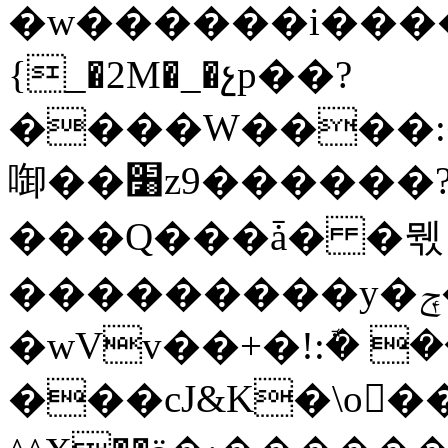
�w������i����
{_�2M�_�չp��?
����W����:
啣��׸z9������?l�̮�o�7���NT}
���Q���ǡ� �뭯
���������y�ݼ�>K�����Sp}
�wVv��+�!:ܽ� 
���cJ&K�\o���G