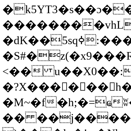
�k5YT3�s��ɔ��
��������vhL
�dK��5sqߦ:����K~����u��v�HP���و����
�S#�z(�x9���
<�� u��X0��:
�?X������h�
�M~�f�h;�=ҩ
�� ��j����