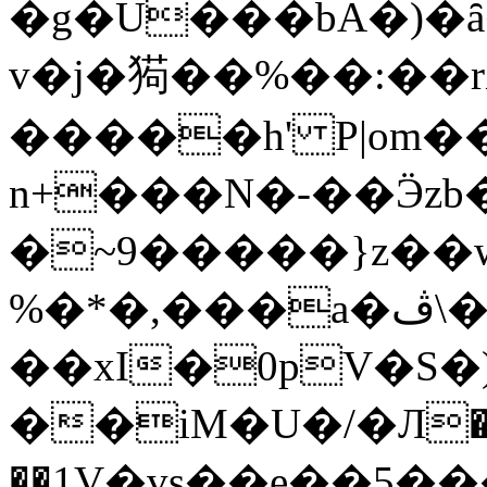
�g�U���bA�)�ȃ
v�j�㺃��%��:��
�����h' P|om�
n+���N�-��Ӭzb
�~9�����}z��
%�*�,���a�ڤ\�{��L
��xI�0pV�S
��iM�U�/�Л�
��1
V�vs��e��5��