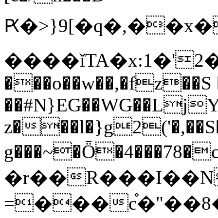
Ԗ�>}9[�q�,��x�W���������]z�җ5[\�
����ǐTA�x:1�'2
���o��w��,�fz��S 
��#N}EG��WG��LjY
z���l�}g2('�,��S
g���~�Ȫ�4���78�c
�r��R���I��N
=���c֯�"��8