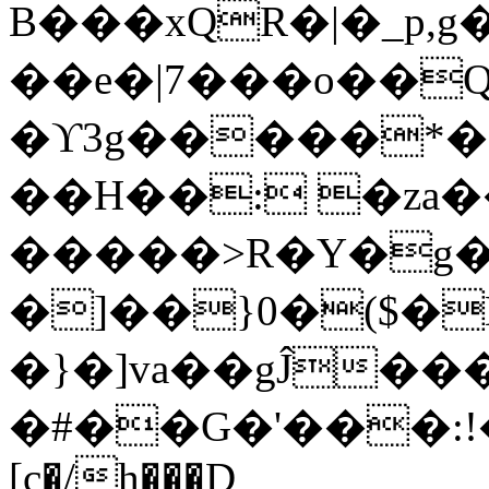
B���xQR�|�_p,
��e�|7���o��Q
�ϒ3g�����*�
��H��: �za�
�����>R�Y�g�
�]��}0�($�
�}�]va��gĴ�
�#��G�'���:!���ڪ1�W5
[c�/h���D