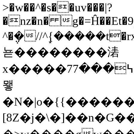
>�w��^�s��uv���|?
�nz�n� g�=Ĥ��Et�9p
^�݆�//^{�͙����t�r
뇯��������湱
x�����7߆���7�t����)^z�ឱ}U=؜y:�Z7/_��.O��,���
뫻
�N�|o�{{�����
[8Z�j�\�]��n�G