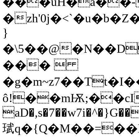
���uH�a��-
�zh'0j�<`�u�b
}
�\5��@�N��D
��� 
�g�m~z7��Tt�I
ô!��mѬ;��cI�
aD�,s�7��w7i�^�}G�
珷q�{Q�M��=��