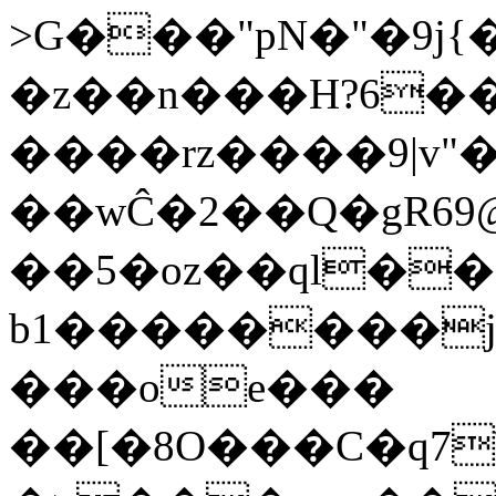
>G���"pN�"�9j{�������
�z��n���H?6�
����rz����9|v"
��wĈ�2��Q�gRܮ?@69���Q�9�qSn�Eu�\�AEr�J�Vg�{Y}
��5�oz��ql��
b1��������j
���oe���
��[�8O���C�q7\���5�ܯ��*���vU�