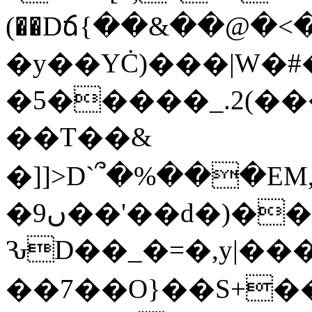
(��Dճ{��&��@�<
�y��YĊ)���|W�#
�5�����_.2(
��T��&
�]]>D`՞�%���E
�9ں��'��d�)���(�[����%��u��ȁ�2'=�Yn�!
ԄD��_�=�,y|���
��7��O}��S+�