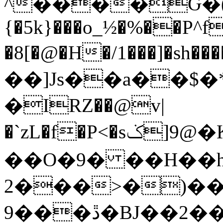
^����Ԍ�(
{�5k}���o_½�%��P^
�8[�@�H�/1���]�sh��
��]Js��a��$�
�IRZ��@v|
�`zL�f�P<�sݢ]9@�K"��c�E��bp����]���\ү�A����BG
��O�9� ��H��
2���>�)���
9���ڐ�BJ��2��6-StԦ��h�