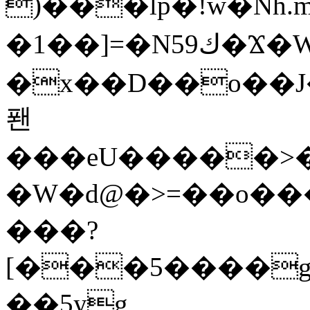
)���lp�!w�Nh.
�1��]=�N59ك�Ϫ�WZ�]"�ԯl�Ѝ��up��|
�x��D��o��J�G���ߠ�g�
퐨
���eU�����>�c
�W�d@�>=��o��
���?
[���5����g
��5yg