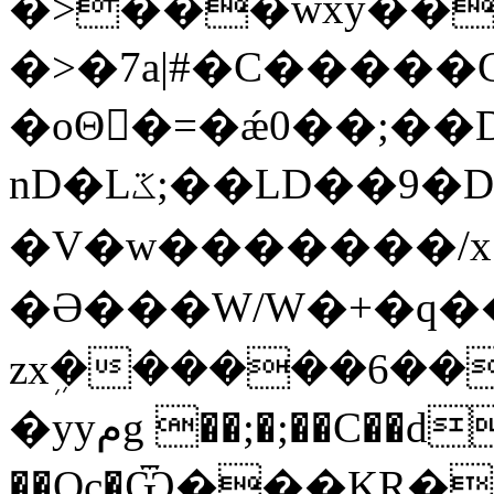
�>���wxy��
�>�7a|#�C�����
�oΘ�ً=�ǽ0��;��
nD�Lػ;��LD��9�DS���_.<�Au�/
�V�w�������/x
�Ə���W/W�+�q���
zxܹ������6��
�yyمg ��;�;��C��d���8�Rp�D�
��Oc�Ѿ���KR��j��F��s��W�ߥ�