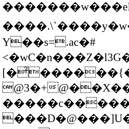
�������w���eLL�
����.\`����y�w
Y��s=.ac�#
<�wC�n���Z�l3G
[�̉������
@3�+@��X��0
�����c�����
���D�@���]U