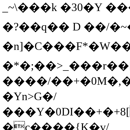
_~\���k
�30�Y �
�?��q�� D ��/�~
�n]�C���F*�W
�*�;��>_���r��
����/��+�0M�,�
�Yn>G�/
���Y�0DI��+�+8[
�c����{K�v/