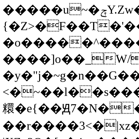
�����u~�ݼY.Zw����ں�������>��0��������%^>�_�������e�������F���~t:�gZs|X_�T����A���\.�|
{�Z>�F��T�'
�o�����^����
����]o��_W/
�y�"j�~g�n��G��
<�~��l��s����������
糫�e{��Ԭ7�N�
��r����3<�|x