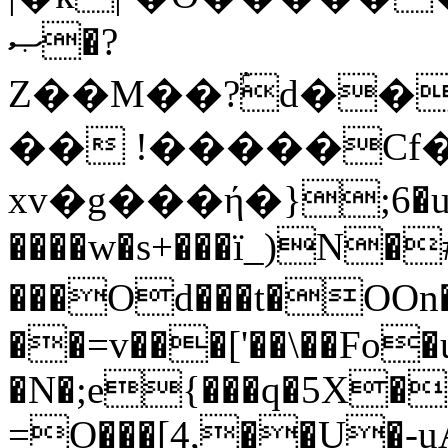
ޞ�?
Z��M��?ۢd��
�� !�����Cf�
xv�g���ή�};6�u
����w�s+���ï_)N�
���Od���t�OOn�dם�kѴ��I ��
��=v���['��\��Fo�
�N�;e{���q�5X�
=O���[4,��U�-u