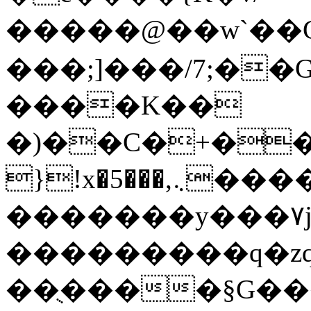
�����@��w`��Cٺ�=��R`/d3�W
���;]���/7;�
����K��
�)��C�+�����{ޭ/Y�W��b���
}!x�5���,܆�������F��fu��w��L%�����Oe�1�'
�������y���۷j�
���������q�zq
��ֻ����§G�