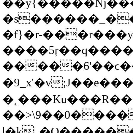
��y{�����ǋ����
�s������_��
�f}�r-���r���ys
����5ŗ��q����
�����6'��ϲ����H~l�zז�ŋ7�����
�9_x'�v;J��e�������
�˛���Ku���R�����˨��,
��>\9��0�����ﮏ�ןwgP!p���Z~^���/C����S�u>ݯ4_��<�;x��
|�k| �O�����