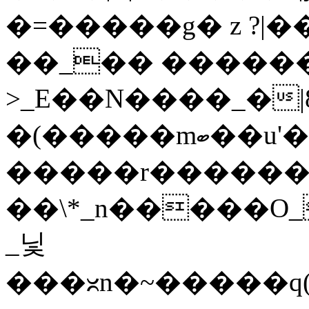
�=�����g� z ?|��
��_�� �����
>_E��N����_�|8�n6�
�(�����mބ��u'�i��v�������~�_������~t�I��m��y�}
�����r�������
��\*_n�����O
_닟
���ᳲn�~�����q