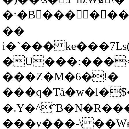
�ˑ�B��� ���
��
i�`��� ke���7Ls(
�U���:���<
���Z�M�6�!�
���q�Tà�w�l�$
�.Y�^ˆB�N�R���c���PS
���v���-\ ��Wɍ&9��"�׷