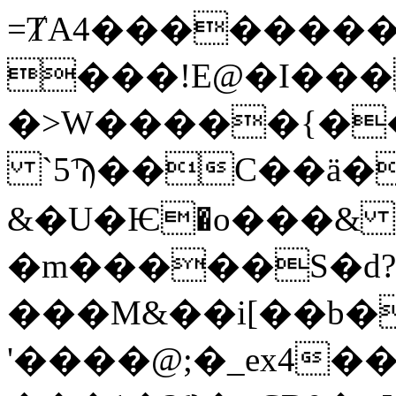
=ȾA4��������m
���!E@�I���
�>W�����{�
`5Ϡ��C��ӓ�
&�U�Ѥ�o���& 
�m�����S�d
���M&��i[��b�
'����@;�_ex4��