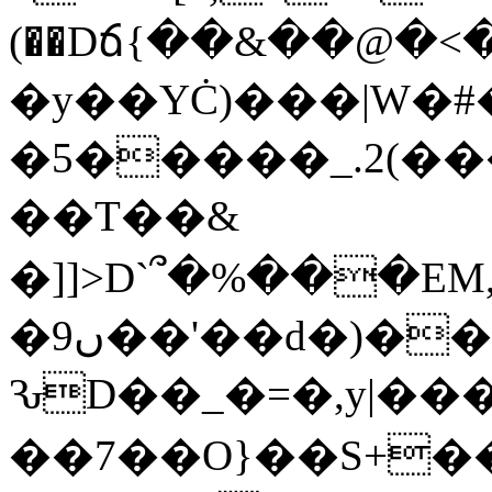
(��Dճ{��&��@�<
�y��YĊ)���|W�#
�5�����_.2(
��T��&
�]]>D`՞�%���E
�9ں��'��d�)���(�[����%��u��ȁ�2'=�Yn�!
ԄD��_�=�,y|���
��7��O}��S+�