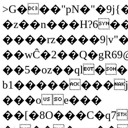
>G���"pN�"�9j{�������
�z��n���H?6�
����rz����9|v"
��wĈ�2��Q�gRܮ?@69���Q�9�qSn�Eu�\�AEr�J�Vg�{Y}
��5�oz��ql��
b1��������j
���oe���
��[�8O���C�q7\���5�ܯ��*���vU�