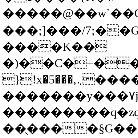
�����@��w`��Cٺ�=��R`/d3�W
���;]���/7;�
����K��
�)��C�+�����{ޭ/Y�W��b���
}!x�5���,܆�������F��fu��w��L%�����Oe�1�'
�������y���۷j�
���������q�zq
��ֻ����§G�