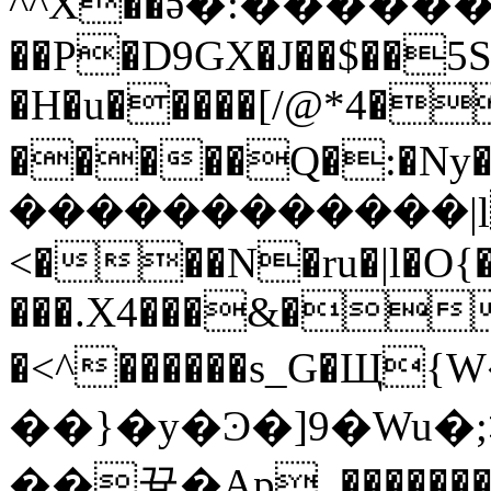
^^X��ӛ�:����
��P�D9GX�J��$��5S
�H�u�����[/@*4�
�����Q�:�Ny���=�zޓ���ݻ���y�y
������������|lČ
<���N�ru�|l�O{
���.X4���&��
�<^������s_G�
��}�y�Ͽ�]9�Wu�;>��-tw~
��끃�Ap_��������