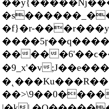
��y{�����ǋ����
�s������_��
�f}�r-���r���ys
����5ŗ��q����
�����6'��ϲ����H~l�zז�ŋ7�����
�9_x'�v;J��e�������
�˛���Ku���R�����˨��,
��>\9��0�����ﮏ�ןwgP!p���Z~^���/C����S�u>ݯ4_��<�;x��
|�k| �O�����