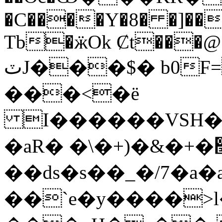
�C����Y�8� �]��
Tb�ӝOk Ȼt���@
ٽJ���$� b0F=�H{���<%�!
���<�ë
I������VSH��
�aR� �\�+)�&�+�׭:R�d ���O~�-
��ԁs�s��_�/7�a�
��`e�y����>l