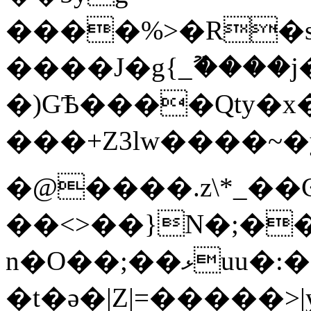
����%>�R�s�U�B��/7�o!d3%���ٷ�bW;�
����J�g{_ޫ����
�)GѢ����Qty�x
���+Z3lw����~�y��S�~�@��
�@����.z\*_��
��<>��}N�;�
n�O��;��ޅuu�:�������lx��������}
�t�ǝ�|Z|=�����