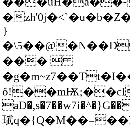
���uH�a��-
�zh'0j�<`�u�b
}
�\5��@�N��D
��� 
�g�m~z7��Tt�I
ô!��mѬ;��cI�
aD�,s�7��w7i�^�}G�
珷q�{Q�M��=��