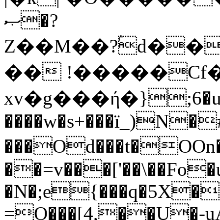
ޞ�?
Z��M��?ۢd��
�� !�����Cf�
xv�g���ή�};6�u
����w�s+���ï_)N�
���Od���t�OOn�dם�kѴ��I ��
��=v���['��\��Fo�
�N�;e{���q�5X�
=O���[4,��U�-u