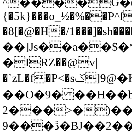
^����Ԍ�(
{�5k}���o_½�%��P^
�8[�@�H�/1���]�sh��
��]Js��a��$�
�IRZ��@v|
�`zL�f�P<�sݢ]9@�K"��c�E��bp����]���\ү�A����BG
��O�9� ��H��
2���>�)���
9���ڐ�BJ��2��6-StԦ��h�