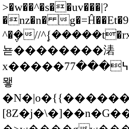
>�w��^�s��uv���|?
�nz�n� g�=Ĥ��Et�9p
^�݆�//^{�͙����t�r
뇯��������湱
x�����7߆���7�t����)^z�ឱ}U=؜y:�Z7/_��.O��,���
뫻
�N�|o�{{�����
[8Z�j�\�]��n�G