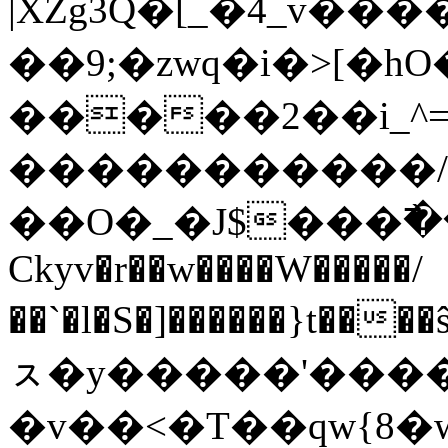
|XZg3Q�[_�4_v��
��9;�zwq�i�>[
�����2��i_^
�����������/
��O�_�J$���߯
Ckyv�r��w����W�����/
��`�l�S�]������}t��
ㇲ�y�����'�����
�v��<�T��qw{8�w��;