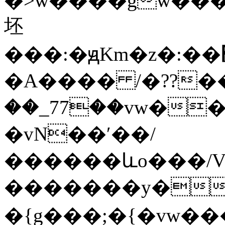
�>w����gw����G��
坯
���:�ԭKm�z�:��׽��{g�����9�Џ�go^>�l������Exr��hW7�їͷ����ō�u޴��o�������O��|y|.���n�}
�A���� /�??���N
��_77��vw������;��׏���ry�<ޜ~�w�O>
�vN��ʹ��/
������ևo���/V
�������y��'_�9\������`o�\�
�{g���;�{�vw�