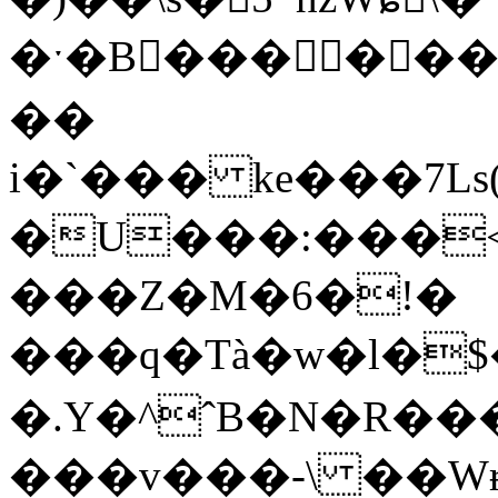
�ˑ�B��� ���
��
i�`��� ke���7Ls(
�U���:���<
���Z�M�6�!�
���q�Tà�w�l�$
�.Y�^ˆB�N�R���c���PS
���v���-\ ��Wɍ&9��"�׷