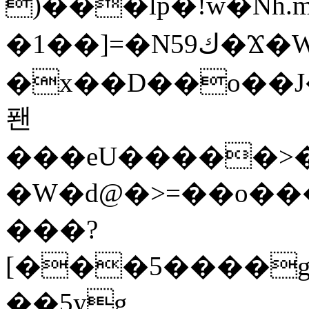
)���lp�!w�Nh.
�1��]=�N59ك�Ϫ�WZ�]"�ԯl�Ѝ��up��|
�x��D��o��J�G���ߠ�g�
퐨
���eU�����>�c
�W�d@�>=��o��
���?
[���5����g
��5yg