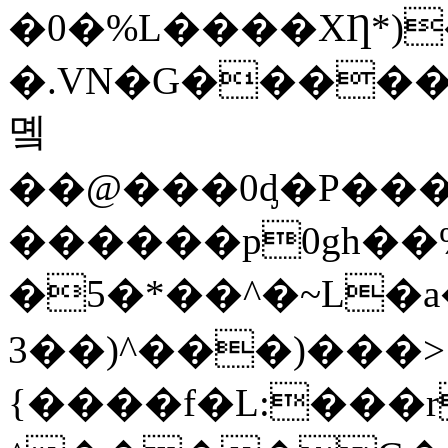
�0�%L����XȠ*)
�.VN�G������
몤
��@���0ᶁ�P��
������p0gh��%]
�5�*��^�~L�a��
3��)^���)���>
{����f�L:���r