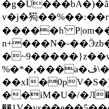
�g�U���bA�)�ȃ
v�j�㺃��%��:��
�����h' P|om�
n+���N�-��Ӭzb
�~9�����}z��
%�*�,���a�ڤ\�{��L
��xI�0pV�S
��iM�U�/�Л�
��1
V�vs��e��5��