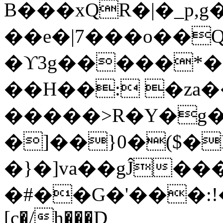
B���xQR�|�_p,
��e�|7���o��Q
�ϒ3g�����*�
��H��: �za�
�����>R�Y�g�
�]��}0�($�
�}�]va��gĴ�
�#��G�'���:!���ڪ1�W5
[c�/h���D