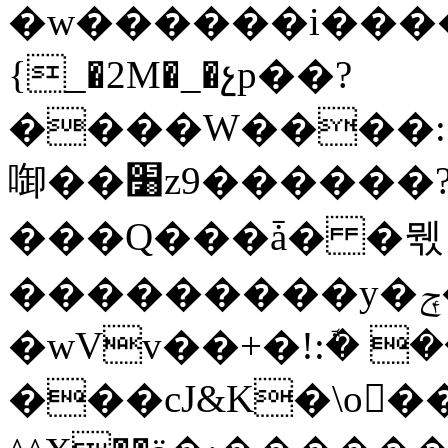
�w������i����
{_�2M�_�չp��?
����W����:
啣��׸z9������?l�̮�o�7���NT}
���Q���ǡ� �뭯
���������y�ݼ�>K�����Sp}
�wVv��+�!:ܽ� 
���cJ&K�\o���G