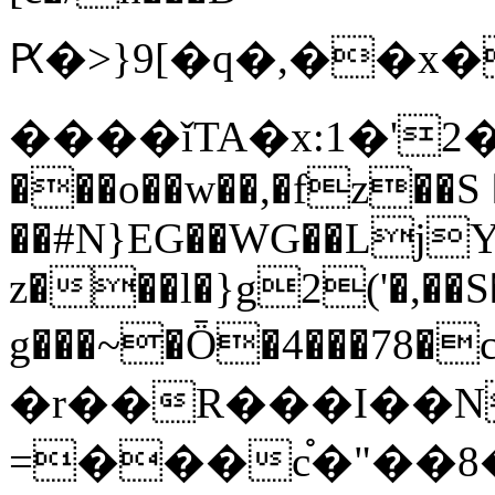
Ԗ�>}9[�q�,��x�W���������]z�җ5[\�
����ǐTA�x:1�'2
���o��w��,�fz��S 
��#N}EG��WG��LjY
z���l�}g2('�,��S
g���~�Ȫ�4���78�c
�r��R���I��N
=���c֯�"��8