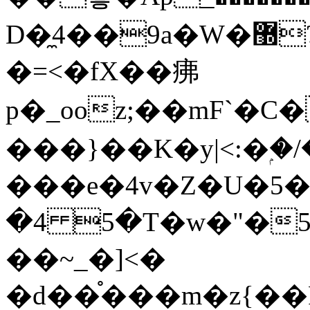
D�̼4��9a�W�޽?*������StrA|ug]ɏ��8�1���Wժ���}
�=<�fX��疿
p�_ooz;��mF`�
���}��K�y|<:�ۭ�/
���e�4v�Z�U�5��Ӡy
�4 5�T�w�"�5
��~_�]<�
�d��֯���m�z{��