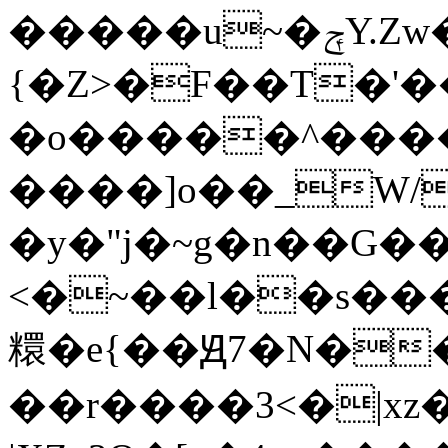
�����u~�ݼY.Zw����ں�������>��0��������%^>�_�������e�������F���~t:�gZs|X_�T����A���\.�|
{�Z>�F��T�'
�o�����^����
����]o��_W/
�y�"j�~g�n��G��
<�~��l��s����������
糫�e{��Ԭ7�N�
��r����3<�|x