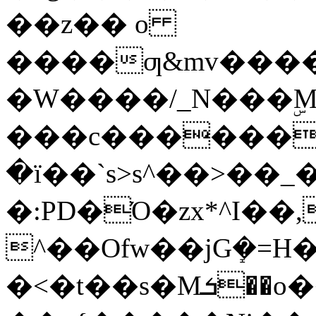
��z�� o
����ƣ&mv����
�W����/_N���ۣM
���c������e
�ї��`s>s^��>��_�)
�:PD�Ό�zx*^I��,�v�����V�T߿l�w^���ox���������պw�]���
^��Ofw��jGܻ�=H�Ňۓ��|�]
�<�t��s�Mܭ��o�͏��ǟ�?