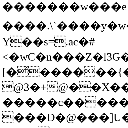
�������w���eLL�
����.\`����y�w
Y��s=.ac�#
<�wC�n���Z�l3G
[�̉������
@3�+@��X��0
�����c�����
���D�@���]U