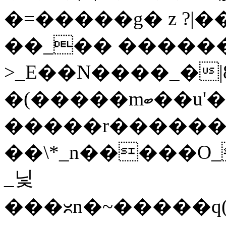
�=�����g� z ?|��
��_�� �����
>_E��N����_�|8�n6�
�(�����mބ��u'�i��v�������~�_������~t�I��m��y�}
�����r�������
��\*_n�����O
_닟
���ᳲn�~�����q