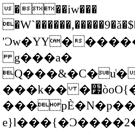
���iw���
�W`������,�����9�ǎ�
'Ͻw�YY������
g���a�
Q���&�C�u͑�
���k�� �׷òoO{��N����z_m?
���pЀ�N�p����
e}l���{�Ͻ����