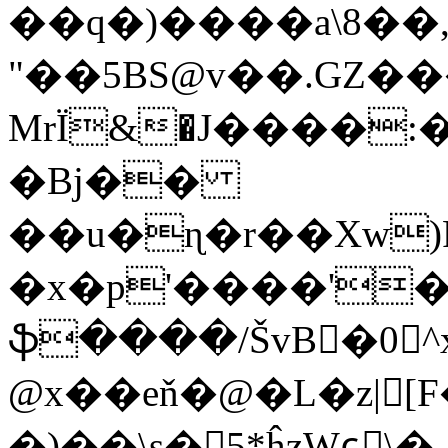
��q�)����a\8��
"��5BS@v��.GZ�
MrЇ&�J����:
�Bj��
��u�ɳ�r��Xw)
�x�p'����'�
ֆ����/ŠvB�0^x
@x��eň�@�L�z|[F
�)��\s�5*ĥzWɕٕ\�