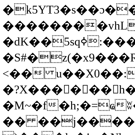
�k5YT3�s��ɔ��
��������vhL
�dK��5sqߦ:����K~����u��v�HP���و����
�S#�z(�x9���
<�� u��X0��:
�?X������h�
�M~�f�h;�=ҩ
�� ��j����