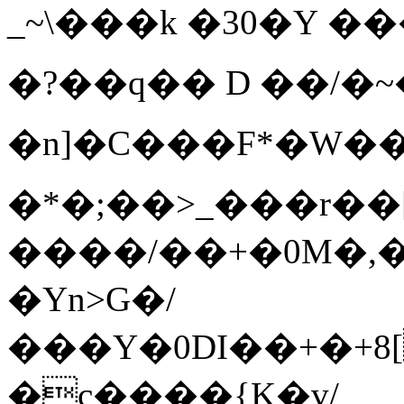
_~\���k
�30�Y �
�?��q�� D ��/�~
�n]�C���F*�W
�*�;��>_���r��
����/��+�0M�,�
�Yn>G�/
���Y�0DI��+�+8[
�c����{K�v/