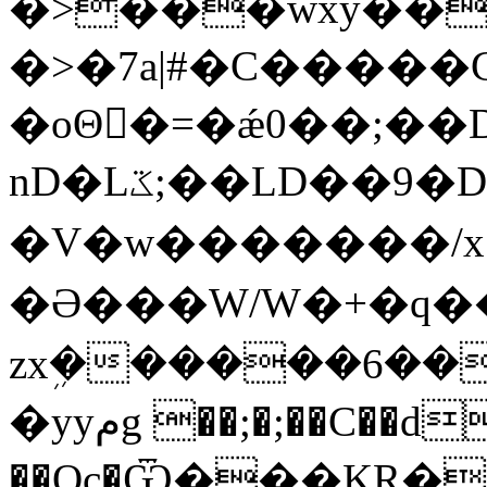
�>���wxy��
�>�7a|#�C�����
�oΘ�ً=�ǽ0��;��
nD�Lػ;��LD��9�DS���_.<�Au�/
�V�w�������/x
�Ə���W/W�+�q���
zxܹ������6��
�yyمg ��;�;��C��d���8�Rp�D�
��Oc�Ѿ���KR��j��F��s��W�ߥ�