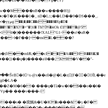
�Lػ;��LD��9�DS���_.
ô!��mѬ;��cI��]�Ai�� HR��R�2�
k&����]}��q�)����a\8��, K8�V��"-
ŠvB�0^x-@x��eň�@�L�z|[F��OĬL��e
ȋg0�LA�
�Z�M�6�!� ���q�Tà�w�l�$��o��l�
����s� �㧧鯴&�U�Ѥ�o���& �ȝ �F�
'������']
�<���9��d_�-