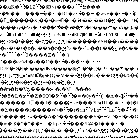
ܮ���Q�9�qSn�Eu�\�AEr�J�Vg�{Y}
��xtK��LZ�6R<}���oe���
X;��/�oΘ�ً=�ǽ0��;��D���~=9�c�T�)K���1�_ nD
���6��\�P��� �hȀ�Qކ�/�yyمg ��;�;��C��d���8�Rp�D�
s��9����Z�� }
W}D���8ϕ)zP�z��C���-��� 
E�<�]�t���dKz����$p�'�:g�_9T����:m�|
�)�g�v��J]y F_���M�珷q�{Q�M��=��D���C�
�:��E��+/�Bj��
�ěm�Ե�V;y�����.�M &��x|
�5�L�s�Z�9Q]�5��w�0y�(=�A�-ֆ����/
� ���� J叮 �� i�`��� ke���7Ls(UL�n#=�j�
�(���3����W<��r�;mVLqLp:�- ��
����Z}l�(�;�1�� `5Ϡ��C��ӓ�;
����?���M&��i[��b���N+�����m�