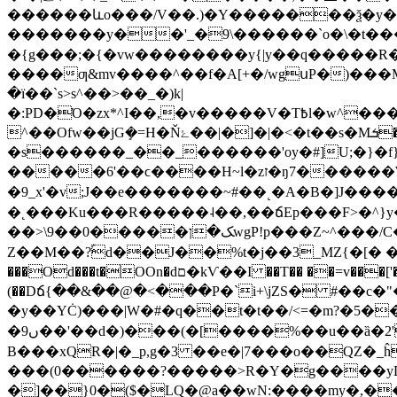
������ևo���/V��.)�Y�������ѯ�y�q
�������y��'_�9\������`o�\�t���ݣ�����_�����5Fv������~ߩ6�؜Gg�����6��
�{g���;�{�vw��������y{|y��q�����
����ƣ&mv����^��f�A[+�/wgսP�)��
�ї��`s>s^��>��_�)k|
�:PD�Ό�zx*^I��,�v�����V�T߿l�w^���ox���������պw�]�����Mo��.8F7��������Q����^׾�������{�>�W�;�g��[
^��Ofw��jGܻ�=H�Ňۓ��|�]�|�<�t��s�Mܭ��o�͏��ǟ�?��y{�����ǋ������i�����:;�o��7хxt���R�k]��ܼ��xs�tvO��
�s������_��_������'oy�#]U;�}�f}
�����6'��ϲ����H~l�zז�ŋ7������W��t�[G�/7W������8�|
�9_x'�v;J��e�������~#��˻�A�B�]J���������fqyy�]�
�˛���Ku���R�����˨��,��ճEp���F>�^}y��;���ѹ�:9~���
��>\9��0�����ﮏ�ןwgP!p���Z~^���/C����S�u>ݯ4_��<�;x��>��M�m_?|�k| �O��������������vS�?ޞ�?
Z��M��?ۢd��J��%t�j��3_MZ{�[� ��
���Od���t�OOn�dם�kѴ��I ��T�� ��=v���['��\��Fo�u���� �N�;e{���q�5X�$��9�2��{f� p�&� =O���[4,��U�-uAN]�R���|
(��Dճ{��&��@�<���P�`i+\jZS� #��
�y��YĊ)���|W�#�q��t�t��/<=�m?�5�
�9ں��'��d�)���(�[����%��u��ȁ�2'=�Yn�!ԄD��_�=�,y|���=���o{�h僙H� $�� ��7��O}��S+������Nͳ3�?
B���xQR�|�_p,g�3 ��e�|7���o��QZ�_
���(0������?�����>R�Y�g����yD
�]��}0�($�LQ�@a��wN:����my�,��3}e�:�L/