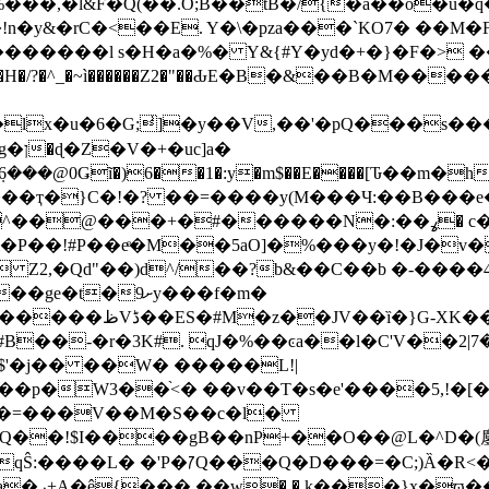
%���,�l&F�Q(��.O;B��tB�/{�a��o�u
�y&�rC�<��E. Y�\�pza���`KO7� ��M�F
j�������l s�H�a�%� Y&{#Y�yd�+�}�F�> 
?�^_�~ì������Z2�"��ԂE�B�&��B�M�����4�Q�
x�u�6�G;̾]�y��V,��'�pQ���s��
6���@0Ǥĩ�)6��1�:y�m$��E����[Ԏ��m�
�����N�:��ߩ� c�L{*z�f�NwB�-ɔ��¶�rM���d�rm?
�P��!#P��eͤ�M��5aO]�%���y�!�J�v�
 Z2,�Qd"��)d^/��?b&��C��b �-��
�9ށу���f�m�
! /$Q\�S��,e6/
a��l�C'Vܢ����7|2�� � ۻm9d��/�R�.%�\�G~�3�
�$'�j�� ��W� �����L!|
��p�W3��֨<� ��v��T�s�e'����5,!�[
��=���V��M�S��c�l�
��!$I����gB��nP+��O��@L�^D�(鏖"
qŜ:����L� �'P�ꡱQ���Q�D���=�C;)Ȁ�R<
R�KɸvwQ