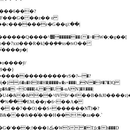
]F���G� ��z�� o
���c������e�G��q٪��|
͛����p�|
;6�u�HB�H�|����w�s+���ï_)N�#�7�3Q
��U4�&�&��^0V0^�#��B�&J0����z
>D`՞�%���EM,��y�6<��A�
B&���&��ͤ�/��H��: �za��.`
 �T;[c�/h���D