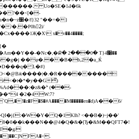
/�.�P0h2ٕi/
8{�
�g�j ��φ�.��B�b,2�a_Ќ
D���q� I.�#}
r<�t�*�y��G̿)
Ad���:�z&�ܑ (��-
�*4 �2�4W:7?
�!�z�F�$�#A����M�����en�d)A��6/
T��� 8�ϐ��k���N��@4�Q�&�[Ђ�&M��QFT7�!
T�g/
�]��C]N FA�<.