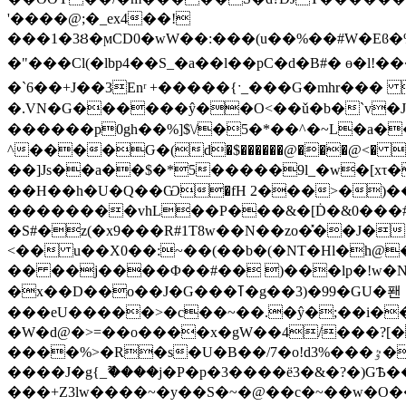
'����@;�_ex4��!
���1�3Ȣ�ϻCD0�wW��:���(u��%��#W�Eϐ
�"���Cl(�lbp4��S_�a��l��pC�d�B#� ɵ�l!����'��/�g�)*�/ؽ��y�� ��׏��������6w�6�_�e�n�¥ 뢶�
�`6��+J��3Еnʳ +�����{ˑ_���G�mhr��
�.VN�G������ŷ��O<��ǔ�b�`v�J
������p0gh��%]$\/�5�*��^�~L�a��؁{ٌ�듓3��)^���)���>{����f�L:���r9j�Ru�o'���
^����Ԍ�(d�$������@���@<� ��2���
��]Js��a��$�*5�����9l_�w�[xτ��-�IRZ��@v|�`zL�f�P<�s]9
��H��h�U�Q��Ѡ�fH 2���>�)���3���z8rX�~�f͑���:B
��������vhL��P���&�[Ḋ�&0���#���{Ht �!�dK��5sqߦ:
�S#�z(�x9���R#1T8w��N��zo�̽��J�
<�� u��X0��:~��(��b�(�NT�Hl�h@
�� ��j����Φ��#�� )���lp�!w�Nh.m]%獑�1��]=�N59ك�Ϫ�
�x��D��o��J�G���ߠ�g��3)�99�GU�퐨
���eU�����>�c��~��.�ŷ�;��i��VF@
�W�d@�>=��o����x�gW��4/���?[�
����%>�R�s�U�B��/7�o!d3%���ٷ�bW;�ԭ�w����/b���OJ�JNHތ�E۴{�׋������L;�ݝ��{���˙�}
����J�g{_ޫ����ϳ�P�p�3����ё3�&�?�)GѢ
���+Z3lw����~�y��S�~�@��c�~��w�O��a�c�ӝ��9�o����ם'g����