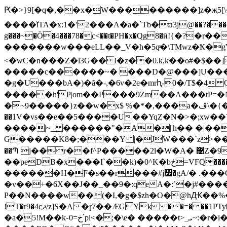
Ԗ�>}9[�q�,��x�W���������]z�җ5[\�hﲤ��A�8��n��P3f���ǳl����=d���u�Ip.|fm��J0��%��
����ǐTA�x:1�'2���A�a�`Tb�ϖ3j@��?���o��w��
g���~�Ȫ�4���78�c<��t�PH�x�Qg8�ӣ!{�
�������w���eLL��_V�h�5qͤ�\TMwz�Ҟ�gV��Z�Tf�Y�D��z��(9dڏ����×o�� �
<�wC�n���Z�l3G�� l�z��0.k,k��o#�$�
�����c������~� ���D�@���]U���
�g�U���bA�)�ȃ�-,�6v�2e�mrԧ-0�/T$�
�����h' P|om��P���9Zm��A���tP=�N
�~9�����}z��w�x$ %�*�,���a�ڤ\�{��L ��xI�0pV�S�)�>�EV����4E<��`�n������/��iM�U�/�Л����/
��1
V�vs��e��5����U��YqZ�N�>�;xw��
����|~_ ������"�A�||h�� �|��
G�����K8�;���Y |�JW���`z>��> ��E�Aڹ��S����샏��'8%�_.�����k�1�����E�'�
��Պ j��r�
��peDB�x���I`��k)�0^K�bڂ=VFQ�����Y�U�k���N�9Ap��� D�Vr�r�k��b�F����D5��h5�^3�� ��,PI� N؂l��JWZ����� {=?
������H�Ƒ�s��r���#j꯿�gA/� .���G�
�v��+�6X��J��_��9�:qeA�:˹�j#����c
P��N����w��(�I,�g�$zh�O�@hԪ��%����+���
�a�5!M��k֊ڂ=0՛pi<�;�\e� �����t>_ܝ~:�r�i� �e3�4�PQ:v��$�T��|