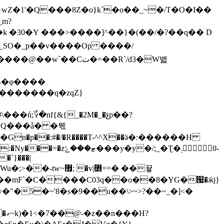
�G}wZ�1'�Q���8Z�o}k`�o��_~�/T�O�I��
�k
�30�Y ���>����]^��}�(��/�?��q�� D
[g_SO�_p��v����Op ����/
�Cٺ�=��R`/d3�W밻
;؆�nf{&{_�2M�_�չp��?
�/;_�Ʈ�܄݄0-
�`}���|
�v|߻==� ��끃