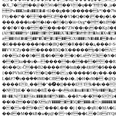
�X_7� q��@�Ws���V̩�q��"/�_|a�{񴯚���&>9�`�޽��"/@vU���E���\�i
Pw���2m�x��IE�s�>6ڈ��g��/)�����k*!��7W�ŀ�q����@1��8�f=3�9T)s˱�q�tu���D���?��<[�-
FVy��I*�`���C(��VI�Q�0�) ��p�L��pI��r��ܔ�J���*[q��\�� A"^Y��6��a
���,���ke��4�v��l)/�l4+Ѹg*� �h1�
�'�I'�V�x
����r��l"ZW��r�s��Kp3��ہzrӷ��!��^R�\UT��ޣ+h���+vC��� _�]����Cx����1Җ�X\ x�v��4���
(A�D���r^1̠���f� ���)X7�2��b�Jn{�Xv� �
æ��HbE�6�)��*�Ű��U���GX6���UN�h��.��
�E����ו���#�r8�|BϘ��R��F��ܔ���d~S��b�H���h�+֋��َ:l�F�D@����0Ѕ����Am��Y��-�Nc�,�Ք� 2���0� T}4዁��
��VVJCZy��1ͤ����B5Q�X�����p�1�A 
d��ĸZ��3� 䌖�b��3�}�LnV$|�N�O
��ku��x�ސ�����s������R�`v�����E��Ȯ�3�Y���B<)�I�ʙ�9~O<�@Bӝ����|�.�R��������
�b��Qc-Č��B2����#�lmƦ�)�4)bS�$����
{��PVbóC�V�Q��i.yַ�/����S�y��-��
L�̸k۲7�u��ܰ��0M0�CfB��4�, [�H�eM� �
����E0_���"�➐�[[���E Tk��r��^�jc)�
�NT[tE�`�Hd)�8庄� �+�v̵oiK�mz�H�37r#���g2 2
��>��,% E�ɺ4x:���(�r8� N��bے��R*o�\�̑;�Sz�=���3-��6Ie��� ����[�;��� �b�2�QI�j{:�W�Y� Q�1Klh? <��B�)~j��'
��l�Z��Մ҈�Xu)Y������5Q����o�+(���
��w�I#�z`���L�� �j {�hp-�ʞR{�M
��d�M��kB�ѧ�p@�! =t�F��L�ȢdYQ#�$NAǀ�