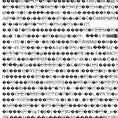
����EO�O*��#̂�����ρ�'�AMv2�hK�gɖ.
���((��7�Bk�?r�WQ��vb�gEQ�!n
ƞ9��+S�U:��ܷ��o��mE~��vyb�\�����R�tx
.Sz̈�3��u��4��4�b�u��ٍ�ŰdīH6u6�H�/
�"�4�W)��*W>�vcj�x�e�{
�;�T�T� b��������;�����4��l
�q�`T�c���=���6h@�)�<٠���A`���׷g�ן�ɖ�Z�V�+�uc]a�
��+sTU�{��~�&3�J���IN�Ri9jM@��6f��ܼ
�f�~4Y.5��!�)=��&3/@ź�5{}�B٤���ҲQ^���ҭ�}C�!�? ��=����y(M���Ч:��B���e�` p5[4Y�a:��"TI߃�K�; w%� {�
��*V#t��gt����i����Ll�� È��́B$C^��@���+�#�
��{��0h�ZP��Z��c^4K�x1�6&�J�&
�5��g�5)a�����G�8]*#�[.{���� 
�E���1[�NT,��Ϟ��U��� |����Q+����ge�t
D�������5��U�ՠ����y��m��ҸtI�����ظVڈ��ES�#M�z��JV��ȉ�}G-XK�� ixe
�����M��18!,[���5���  #B��-�r�3K#. qJ�%��ͼ
����Rt���+J���*�;%Y�- =�����qj,̵
���C�5�V *ZJ�7���^��i_�FN`�u
���+VG4����%"&:�L�A�/_�V� !�|�
�!o��D��!`�S�����P�ʊ�[�Q��^�Q
�6���o�'cg:T�β�] ��B2����D��_)v�
1.���44��j:��)n����d@����g��2\5a�ږ+A�ê{��� ��ԝ�.�.k���}x�ϖ��pCc�t���Zf�^e�5�PZ�