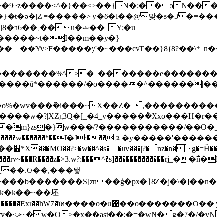
���9~z����<^�}��<>��}N�;��oN��
��u�ޝ��_Y;�u|
�__��Yv>F�����y'�~���cvT��}8{8?��\*
���ũ*������/�o�����^������ͬ|����
,�����������|؟]������ӻ�i�_�_��u����K���F>��W;'�ɬ
o����w�?|XZg3Q�[_�4_v�����݃�Xxo���H�
�m}zs�}w���/?�����������/��O�_
|~>}Y������w������*��lֿ�J;���ㇲ�y�����'�����
���x�h?
���������rv~���R����z�>3.w?:���^�s]�����������
b�������S[zn��ģ�px�ܽ|[8Z�j�\�]��n�