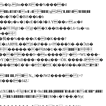
ʑ�B�N�w� z���l�}g2('�,��S�J�f��|��
��o�?8�Ǔ�BiS��k�b
��� @3�+@��X��0h���L6<ʕu�=m
����
�j�㺃��%��:��rX�8�K���?
�zARL�� )S�iP�� n+���N�-��Ӭzb�
�G��� ���9+�w����|^�>ʷWU���~
�?nB���>���a|��~\ÒK ����-ll=�
��I�J4Z-̾
�4C�¨�>9n1��,��ɖ�����`�h�a�©�te�3��*)���I
�-C��2���_��Jk���
��t#��B�b��}M�±�V��;�Ny(