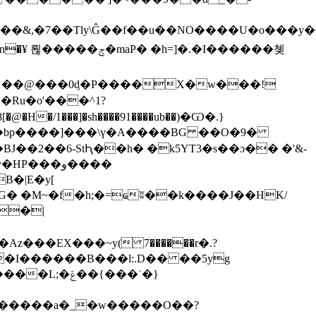
����&,�7��Tly\Ĝ��f��u��NO����U�o���y
7R몤��@���0ᶁ�P����X�w���!
H�/1���]�sh����91����ub��)�Ѡ�.}
B�|E�y[
G� �M~�f�h;�=ҩʬ��k����J��HK/
���EX���~y(ׁ 7������r�.?
�I������B���l:.D�� ��5yg