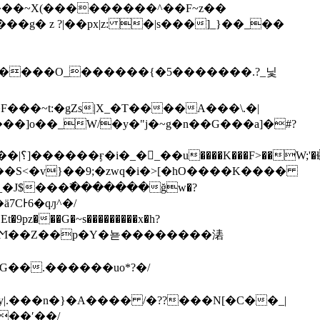
���~X(���������^��F~z��
_n�����O_������{�5�������.?_닟
]o��_W/�y�"j�~g�n��G���a]�#?
(��
r���S<�v}��9;�zwq�i�>[�hO����K����
�J$���߯�������ğw�?
�ӓ7CͰ6�qԓ^�/
��rֻj_��߯n�Ϻ��Z��p�Y�뇯��������湱
G��.������uο*?�/