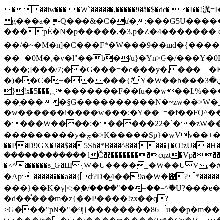
���iw��� �W`������,�����9�ǎ�$�dc�
g���a� Q���&�C�u͑�:���G5U��������Y�zӤ��
���pЀ�N�p�����,�3 ,p�Z�4������� 
��/�~�M �n]�C���F*�W���9��шd�{�
��+�0M�,�v�l"��b�/u}�Yn>G�/���Y�0DI��+
���;]���/7;��G���=�c���y�, ����
�)��C�+�����{ޭ/Y�W��b���ڼ�3���Ⱥݹ���@k�%����b�A>�����B�φ����
}!x�5���,܆�������F��fu��w��L%�����Oe�1�' �������y���۷j��sz|���������q�zqZ}
��ֻ����§G����������N�~zw��>W�
�w������i����w���;�Y��_=�f��FQ^���
����W����:������22�`��zW��\W��啣��׸z9������?l�̮�o�7�
���������y�ݼ�>K�����Sp}�wVv��+�!:ܽ� ��a��~��![%s�� ���cJ&K�\o���Gn�p��:#�/�R����T-^^X��ӛ�:������H
��P�D9GX�J��$��5Sh�*B���^8��`���{�O!zU� �H�u�����[/
������������|lČ����������cqzt�Vp���;�
�<^������s_G�Щ{W�U����_�W��UV,�#>�����
�Ap_��������a��{ժ?D�̼4��9a�W�޽?*������StrA|ug]ɏ��8�1���Wժ���}�=<�fX��疿 p�_ooz;��mF`�C����C03q��o��8�YG�՗�ӝj}
���}��K�y|<:�ۭ�/����"��=��=^ޫ�U?���e�4v�Z�U�5��Ӡy,>���6�ï�U1]W
�d��֯���m�z{��P����!zx��q?
>G���"pN�"�9j{��������86u��p�m��seq�^�����qJ�ǣ�{Ϲmו�@�