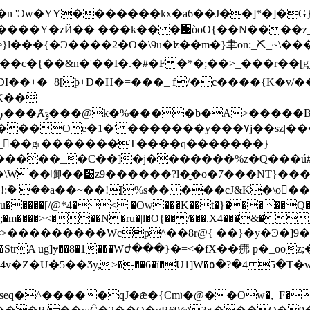
�I��!濿=I�n 'Ͻw�YY�������kx�a6��J��]*�]
 ���k�� �׷òoO{��N����z_m?
e}l���{�Ͻ����2�O�
\9u�ʫ��m�}聿on:_⛏_~\��
�����c�{��&n�'��I�.�#�F �*�;��>_���r��
�+8[ϸ+D�H�=���_ f/�c����{K�v/�����@��w`�
K��
_��g˫�������T����q�������}
���_�C��]�j�������%z�Q���ú#\���ń
��NT}���Q���ǡ� �뭯
@*4�< �Ow���K��t�}�����Q�:�Ny���=�zޓ���ݻ���y�y
m����><���N�ru�|l�O{��/���.X4���&�
����Wcp^��8r@{ ��}�y�Ͽ�]9�Wu�;>��-tw~޿; 
�٥�?�4 5�T�w�"�5�~'8�s�9��u��\>~>?��~_�]<�
�Ow�,_F��ގ~k)�1<�7��@-�z��n���H?