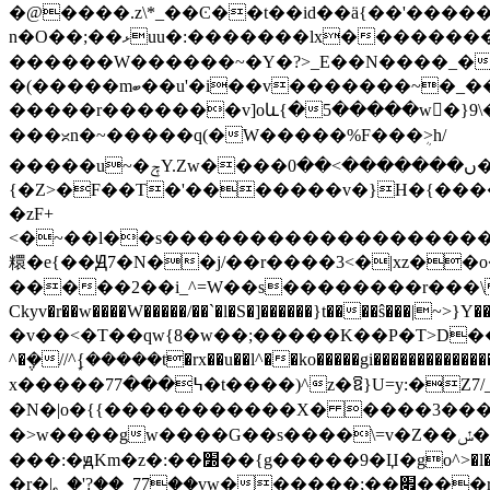
�@����.z\*_��Ͼ��t��id��ӓ{��'���
n�O��;��ޅuu�:�������lx��������}�t�ǝ�|Z|=�����>|y�δ�l��@맞�s�3 �=�����g� z ?|��px|z: �|s���]_}��_��
������W������~�Y�?>_E��N����_�|8�n6��˛
�(�����mބ��u'�i��v�������~�_������~t�I��m��y�}
�����r�������v]oև{�5�����w�}9\�
���ᳲn�~�����q(�W�����%F���ܴ>h/
�����u~�ݼY.Zw����ں�������>��0��������%^>�_�������e�������F���~t:�gZs|X_�T����A���\.�|
{�Z>�F��T�'�������v�}H�{����
�zF+
<�~��l��s�������������������o%�wv���݉�i���~X��Z�_
糫�e{��Ԭ7�N��
j/��r����3<�|xz��
�����2��i_^=W��s��������r���\
Ckyv�r��w����W�����/��`�l�S�]������}t����ŝ���
�v��<�T��qw{8�w��;�����K��P�T>D���׽*X���MO��?>�w��^�s��uv���|?�nz�n� g�=Ĥ��Et�9pz���G�~s������
^�݆�//^{�͙����t�rx��u��l^��ko�����gi�������
x�����7߆���7�t����)^z�ឱ}U=؜y:�Z7/_��.O��,���뫻
�N�|o�{{�����������X� ����3������
�>w����gw����G��s����\=v�Z��ݽ�k�k��~��坯
���:�ԭKm�z�:��׽��{g�����9�Џ�go^>�l������Exr��hW7�їͷ����ō�u޴��o�������O��|y|.���n�}�A���� /�??���N[�C��_|
�r�|؂�'?��_77��vw������;��׏���ry�<ޜ~�w�O>�x��ast��:�=�wN�g�7�/�vN��ʹ��/