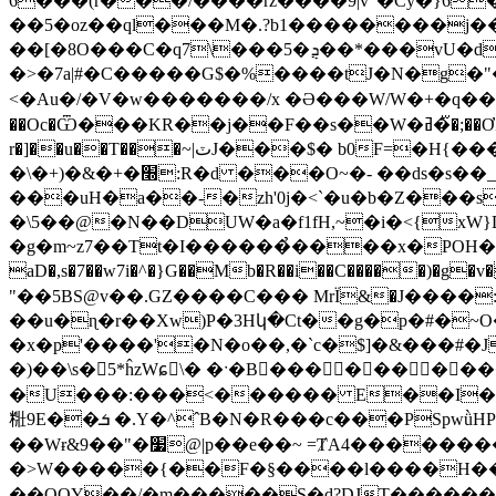
6���(r���/����rz����9|v"�Cy�}6���R/��wĈ�2��Q�gR?@69
��5�oz��ql���M�.?b1��������j�
��[�8O���C�q7\���5�ܯ��*���vU�d�%�����p��Bf �>���wxy���ʃqw��M���nB��w����H!j}
�>�7a|#�C�����G$�%����tJ�N�g�"�_�����
<�Au�/�V�w�������/x �Ə���W/W�+�q���/��xy�?zxܹ���
��Oc�Ѿ���KR��j��F��s��W�ߥ�᫇�;��ƠZ��x���T���(d3v���Eh7|�C����Y�8� �]������X�="�!)\I� Tb�ӝOk Ȼt���@5
r�]��u��T���~|ٽJ���$� b0F=�H{���<%�!���<�ë I������VSH��x����1tl�]������!XAL"G1<��o!�aR�
�\�+)�&�+�׭:R�d ���O~�- ��ԁs�s��_�/7�a�a�b�3��b�c�`%��7`U��! ��`e�y����>l�F��]=�mό�L���?
���uH�a��-�zh'0j�<`�u�b�Z���
�\5��@�N��DUW�a�f1fH,~�i�<{x
�g�m~z7��Tt�I������̉����x�POH�D7
aD�,s�7��w7i�^�}G��Mb�R��i��C����
"��5BS@v��.GZ����C��� MrЇ&�J���
��u�ɳ�r��Xw)P�3Hկ�Ct��g�p�#�~O
�x�p'����'�N�o��,�`c�$]�&���#�J
�)��\s�5*ĥzWɕٕ\� �ˑ�B��� ������
�U���:���<������ E��I��Z
䊋9E��ܭ �.Y�^ˆB�N�R���c���PSpwǜHPC���;�w���A܏�^�������V�VT�+f�s�GVp�� ���v���-\
��Wɍ&9��"�׷@|p��e��~ =ȾA4��������m� $�"�"��_�Kp ���!E@�I����|
�>W�����{��F�§����l����H���
��OOY��/�m�����S�d?DJT�����