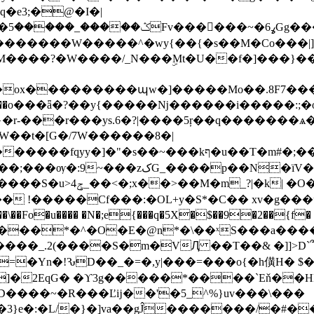
�e3;�@�I�|
�?
R�������W�����^�wy{��{�s��M�Co���|
�M����?�W����/_N���ۣMt�U��f�]���}
�r-���r���ys.6�?|����5ŗ��q�������ѧ�
"�s��~���kף�u��T�m#�;��o����ӯ/
zکG_����p��N�ïV�9��}
 !�����Cf���:�OL+y�S*�C�� xv�g���ή�}
c�"���*�^�O�E�@n*�\��ˣS���a��
����_.2(����S�m�VԮ ��T��& �]]
ĥ]�2EqG� �ϒ3g�����*����`Eň��H
����~�R���Ľĳ��'�5_^%}uv���\���
�}�]va��gĴ�������/�#��G�'���:!���ڪ1�W5