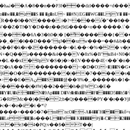
��tl
,�fz��S �� �g�nU~ ��#N}EG��WG��LjY� ��+��
?�r��R���I��N���� i�?=���c֯�"��8�
���.\`����y�w�}�eE�6�J�A Y��s=.ac�#
�]����6A�3�h0�:� [�̉������{� 
�_��l��D���"qJ��xrw���=��#Ԃb
4 Q��F�k�v�2������<�L��<�%ʵ�2� v
+�Ԛ��а�����&4���V�8x%�B"ʨB4+N0�E
?2�sА��?:��������|~:�D�O}>�}��N
|6�O�6������� �|��7�����s�Y [
+��C�[��M��a�Ѭ ��?
�f^P�����2l�W�A� ޴Z�9�����
(�#Wj��2���h�@W Cs�E�
RPMc��)�[�2;b�Qt����PY�'�r��УjH�
�<�ƶ�ü �i �*\?
5�7�m8`ncO�-A�4��`H����kő=u1XG��A+@
!T�r9�4cޛ/z]S�A�ɼ7��ӔGYk ��=���1PTy��Lo!��]�ߋ���L��W�� K�����#ý