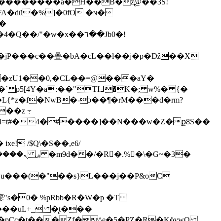
�q��������a�H��B�z̢@��3S!
A�dü�%]�0fO �ɴ�
��
�/"�w�x��٦��Jb0�!
�jP���c��曡�bA�cL��l��j�p�ǅ��X
h�zU1��0,�CL��=@���aΥ�
��z ߹
��4=t#�4�#����]��N���w�Z�ք8S��
�u���(�"��s}L���j��P&oC
s�0� %pRbb�R�W�p �T
���uL+_ �̨t���