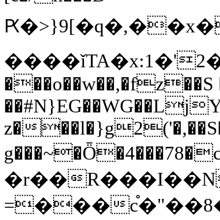
Ԗ�>}9[�q�,��x�W���������]z�җ5[\�
����ǐTA�x:1�'2
���o��w��,�fz��S 
��#N}EG��WG��LjY
z���l�}g2('�,��S
g���~�Ȫ�4���78�c
�r��R���I��N
=���c֯�"��8