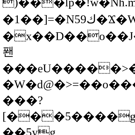
)���lp�!w�Nh.
�1��]=�N59ك�Ϫ�WZ�]"�ԯl�Ѝ��up��|
�x��D��o��J�G���ߠ�g�
퐨
���eU�����>�c
�W�d@�>=��o��
���?
[���5����g
��5yg