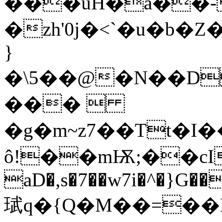
���uH�a��-
�zh'0j�<`�u�b
}
�\5��@�N��D
��� 
�g�m~z7��Tt�I
ô!��mѬ;��cI�
aD�,s�7��w7i�^�}G�
珷q�{Q�M��=��