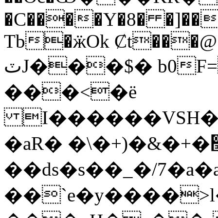
�C����Y�8� �]��
Tb�ӝOk Ȼt���@
ٽJ���$� b0F=�H{���<%�!
���<�ë
I������VSH��
�aR� �\�+)�&�+�׭:R�d ���O~�-
��ԁs�s��_�/7�a�
��`e�y����>l