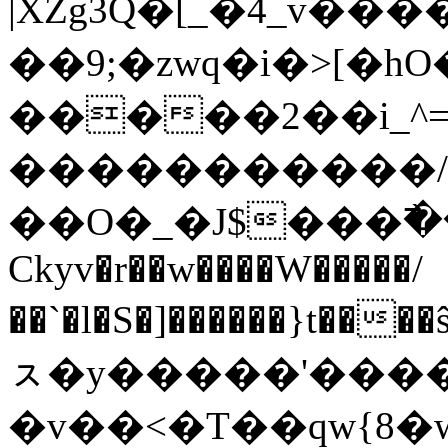
|XZg3Q�[_�4_v��
��9;�zwq�i�>[
�����2��i_^
�����������/
��O�_�J$���߯
Ckyv�r��w����W�����/
��`�l�S�]������}t��
ㇲ�y�����'�����
�v��<�T��qw{8�w��;