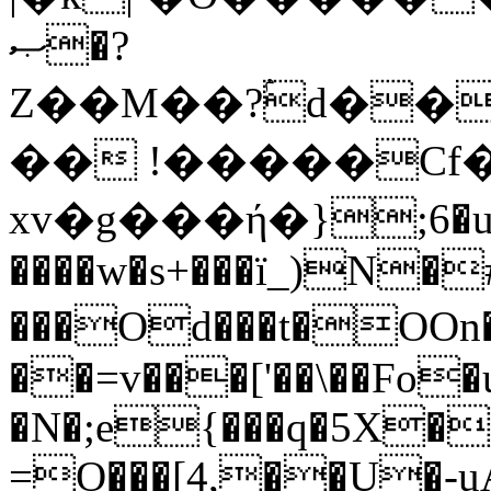
ޞ�?
Z��M��?ۢd��
�� !�����Cf�
xv�g���ή�};6�u
����w�s+���ï_)N�
���Od���t�OOn�dם�kѴ��I ��
��=v���['��\��Fo�
�N�;e{���q�5X�
=O���[4,��U�-u