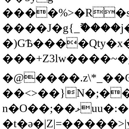
����%>�R�s�U�B��/7�o!d3%���ٷ�bW;�
����J�g{_ޫ����
�)GѢ����Qty�x
���+Z3lw����~�y��S�~�@��
�@����.z\*_��
��<>��}N�;�
n�O��;��ޅuu�:�������lx��������}
�t�ǝ�|Z|=�����