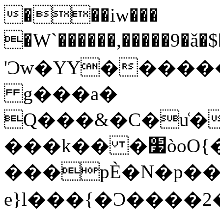
���iw���
�W`������,�����9�ǎ�
'Ͻw�YY������
g���a�
Q���&�C�u͑�
���k�� �׷òoO{��N����z_m?
���pЀ�N�p����
e}l���{�Ͻ����