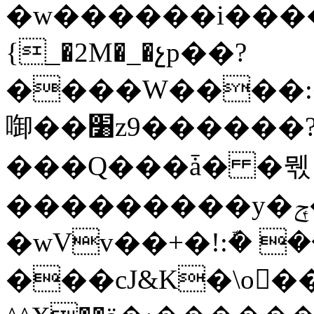
�w������i����
{_�2M�_�չp��?
����W����:
啣��׸z9������?l�̮�o�7���NT}
���Q���ǡ� �뭯
���������y�ݼ�>K�����Sp}
�wVv��+�!:ܽ� 
���cJ&K�\o���G