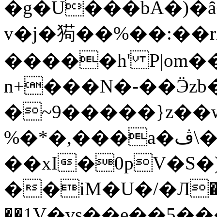
�g�U���bA�)�ȃ
v�j�㺃��%��:��
�����h' P|om�
n+���N�-��Ӭzb
�~9�����}z��
%�*�,���a�ڤ\�{��L
��xI�0pV�S
��iM�U�/�Л�
��1
V�vs��e��5��