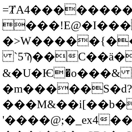
=ȾA4��������m
���!E@�I���
�>W�����{�
`5Ϡ��C��ӓ�
&�U�Ѥ�o���& 
�m�����S�d
���M&��i[��b�
'����@;�_ex4��