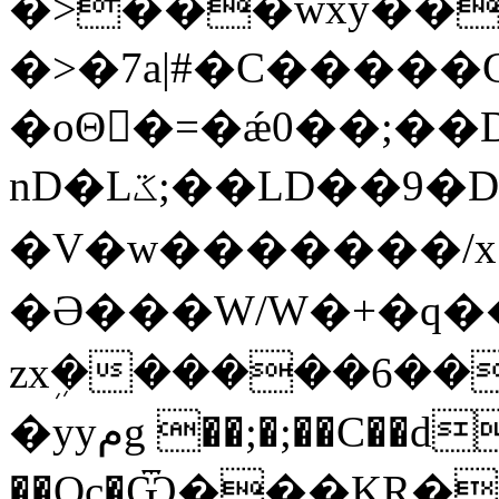
�>���wxy��
�>�7a|#�C�����
�oΘ�ً=�ǽ0��;��
nD�Lػ;��LD��9�DS���_.<�Au�/
�V�w�������/x
�Ə���W/W�+�q���
zxܹ������6��
�yyمg ��;�;��C��d���8�Rp�D�
��Oc�Ѿ���KR��j��F��s��W�ߥ�