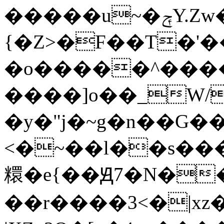
�����u~�ݼY.Zw����ں�������>��0��������%^>�_�������e�������F���~t:�gZs|X_�T����A���\.�|
{�Z>�F��T�'
�o�����^����
����]o��_W/
�y�"j�~g�n��G��
<�~��l��s����������
糫�e{��Ԭ7�N�
��r����3<�|x