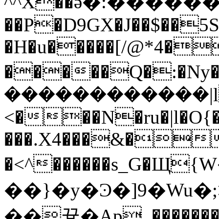
^^X��ӛ�:����
��P�D9GX�J��$��5S
�H�u�����[/@*4�
�����Q�:�Ny���=�zޓ���ݻ���y�y
������������|lČ
<���N�ru�|l�O{
���.X4���&��
�<^������s_G�
��}�y�Ͽ�]9�Wu�;>��-tw~
��끃�Ap_��������