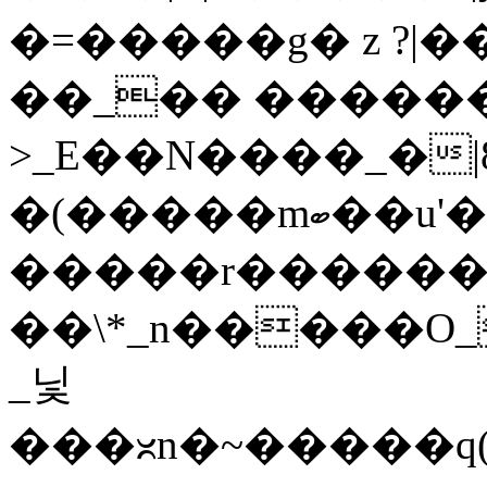
�=�����g� z ?|��
��_�� �����
>_E��N����_�|8�n6�
�(�����mބ��u'�i��v�������~�_������~t�I��m��y�}
�����r�������
��\*_n�����O
_닟
���ᳲn�~�����q