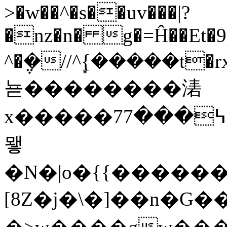
>�w��^�s��uv���|?
�nz�n� g�=Ĥ��Et�9p
^�݆�//^{�͙����t�r
뇯��������湱
x�����7߆���7�t����)^z�ឱ}U=؜y:�Z7/_��.O��,���
뫻
�N�|o�{{�����
[8Z�j�\�]��n�G