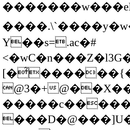
�������w���eLL�
����.\`����y�w
Y��s=.ac�#
<�wC�n���Z�l3G
[�̉������
@3�+@��X��0
�����c�����
���D�@���]U