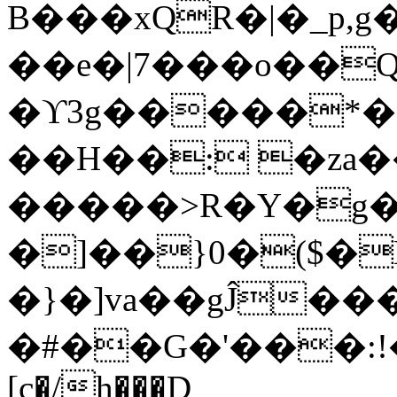
B���xQR�|�_p,
��e�|7���o��Q
�ϒ3g�����*�
��H��: �za�
�����>R�Y�g�
�]��}0�($�
�}�]va��gĴ�
�#��G�'���:!���ڪ1�W5
[c�/h���D