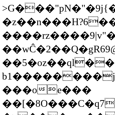
>G���"pN�"�9j{�������
�z��n���H?6�
����rz����9|v"
��wĈ�2��Q�gRܮ?@69���Q�9�qSn�Eu�\�AEr�J�Vg�{Y}
��5�oz��ql��
b1��������j
���oe���
��[�8O���C�q7\���5�ܯ��*���vU�