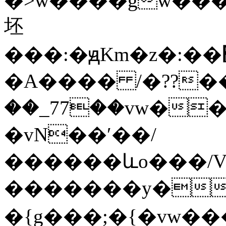
�>w����gw����G��
坯
���:�ԭKm�z�:��׽��{g�����9�Џ�go^>�l������Exr��hW7�їͷ����ō�u޴��o�������O��|y|.���n�}
�A���� /�??���N
��_77��vw������;��׏���ry�<ޜ~�w�O>
�vN��ʹ��/
������ևo���/V
�������y��'_�9\������`o�\�
�{g���;�{�vw�