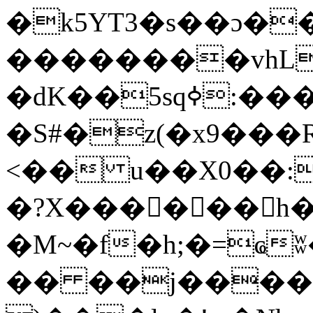
�k5YT3�s��ɔ��
��������vhL
�dK��5sqߦ:����K~����u��v�HP���و����
�S#�z(�x9���
<�� u��X0��:
�?X������h�
�M~�f�h;�=ҩ
�� ��j����