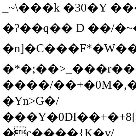
_~\���k
�30�Y �
�?��q�� D ��/�~
�n]�C���F*�W
�*�;��>_���r��
����/��+�0M�,�
�Yn>G�/
���Y�0DI��+�+8[
�c����{K�v/