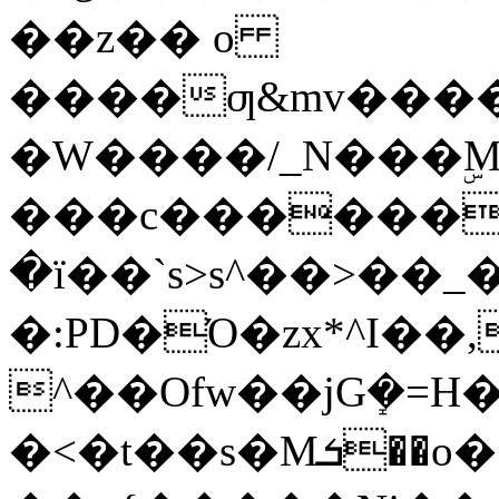
��z�� o
����ƣ&mv����
�W����/_N���ۣM
���c������e
�ї��`s>s^��>��_�)
�:PD�Ό�zx*^I��,�v�����V�T߿l�w^���ox���������պw�]���
^��Ofw��jGܻ�=H�Ňۓ��|�]
�<�t��s�Mܭ��o�͏��ǟ�?