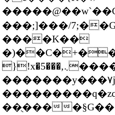
�����@��w`��Cٺ�=��R`/d3�W
���;]���/7;�
����K��
�)��C�+�����{ޭ/Y�W��b���
}!x�5���,܆�������F��fu��w��L%�����Oe�1�'
�������y���۷j�
���������q�zq
��ֻ����§G�