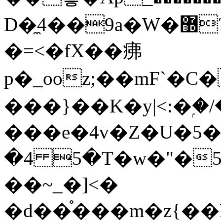
D�̼4��9a�W�޽?*������StrA|ug]ɏ��8�1���Wժ���}
�=<�fX��疿
p�_ooz;��mF`�
���}��K�y|<:�ۭ�/
���e�4v�Z�U�5��Ӡy
�4 5�T�w�"�5
��~_�]<�
�d��֯���m�z{��