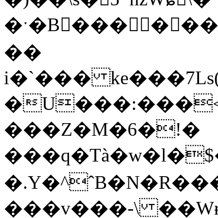
�ˑ�B��� ���
��
i�`��� ke���7Ls(
�U���:���<
���Z�M�6�!�
���q�Tà�w�l�$
�.Y�^ˆB�N�R���c���PS
���v���-\ ��Wɍ&9��"�׷