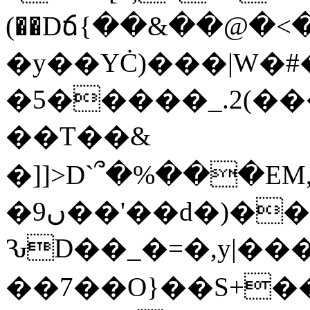
(��Dճ{��&��@�<
�y��YĊ)���|W�#
�5�����_.2(
��T��&
�]]>D`՞�%���E
�9ں��'��d�)���(�[����%��u��ȁ�2'=�Yn�!
ԄD��_�=�,y|���
��7��O}��S+�