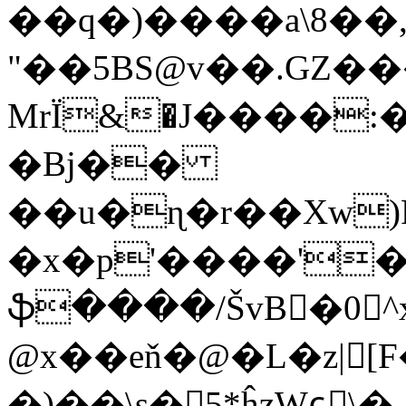
��q�)����a\8��
"��5BS@v��.GZ�
MrЇ&�J����:
�Bj��
��u�ɳ�r��Xw)
�x�p'����'�
ֆ����/ŠvB�0^x
@x��eň�@�L�z|[F
�)��\s�5*ĥzWɕٕ\�