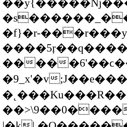
��y{�����ǋ����
�s������_��
�f}�r-���r���ys
����5ŗ��q����
�����6'��ϲ����H~l�zז�ŋ7�����
�9_x'�v;J��e�������
�˛���Ku���R�����˨��,
��>\9��0�����ﮏ�ןwgP!p���Z~^���/C����S�u>ݯ4_��<�;x��
|�k| �O�����