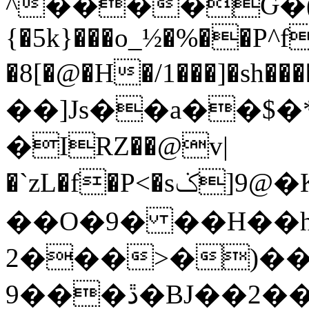
^����Ԍ�(
{�5k}���o_½�%��P^
�8[�@�H�/1���]�sh��
��]Js��a��$�
�IRZ��@v|
�`zL�f�P<�sݢ]9@�K"��c�E��bp����]���\ү�A����BG
��O�9� ��H��
2���>�)���
9���ڐ�BJ��2��6-StԦ��h�