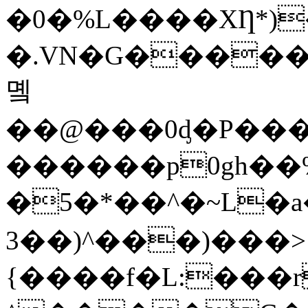
�0�%L����XȠ*)
�.VN�G������
몤
��@���0ᶁ�P��
������p0gh��%]
�5�*��^�~L�a��
3��)^���)���>
{����f�L:���r