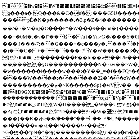
���iw��� �W`������,�����9�ǎ�$�dc�
g���a� Q���&�C�u͑�:���G5U��������Y�zӤ��
���pЀ�N�p�����,�3 ,p�Z�4������� 
��/�~�M �n]�C���F*�W���9��шd�{�
��+�0M�,�v�l"��b�/u}�Yn>G�/���Y�0DI��+
���;]���/7;��G���=�c���y�, ����
�)��C�+�����{ޭ/Y�W��b���ڼ�3���Ⱥݹ���@k�%����b�A>�����B�φ����
}!x�5���,܆�������F��fu��w��L%�����Oe�1�' �������y���۷j��sz|���������q�zqZ}
��ֻ����§G����������N�~zw��>W�
�w������i����w���;�Y��_=�f��FQ^���
����W����:������22�`��zW��\W��啣��׸z9������?l�̮�o�7�
���������y�ݼ�>K�����Sp}�wVv��+�!:ܽ� ��a��~��![%s�� ���cJ&K�\o���Gn�p��:#�/�R����T-^^X��ӛ�:������H
��P�D9GX�J��$��5Sh�*B���^8��`���{�O!zU� �H�u�����[/
������������|lČ����������cqzt�Vp���;�
�<^������s_G�Щ{W�U����_�W��UV,�#>�����
�Ap_��������a��{ժ?D�̼4��9a�W�޽?*������StrA|ug]ɏ��8�1���Wժ���}�=<�fX��疿 p�_ooz;��mF`�C����C03q��o��8�YG�՗�ӝj}
���}��K�y|<:�ۭ�/����"��=��=^ޫ�U?���e�4v�Z�U�5��Ӡy,>���6�ï�U1]W
�d��֯���m�z{��P����!zx��q?
>G���"pN�"�9j{��������86u��p�m��seq�^�����qJ�ǣ�{Ϲmו�@�