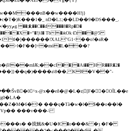
�Lػ;��LD��9�DS���_.
ô!��mѬ;��cI��]�Ai�� HR��R�2�
k&����]}��q�)����a\8��, K8�V��"-
ŠvB�0^x-@x��eň�@�L�z|[F��OĬL��e
ȋg0�LA�
�Z�M�6�!� ���q�Tà�w�l�$��o��l�
����s� �㧧鯴&�U�Ѥ�o���& �ȝ �F�
'������']
�<���9��d_�-