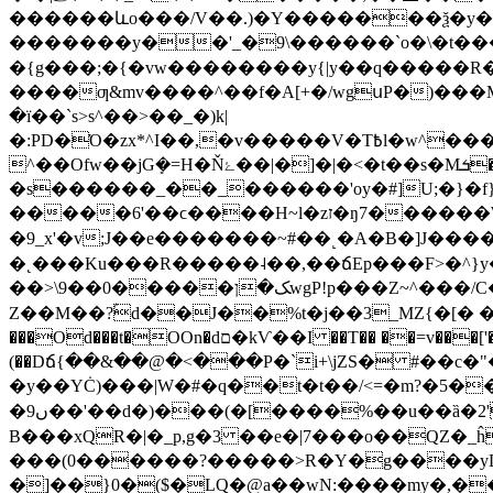
������ևo���/V��.)�Y�������ѯ�y�q
�������y��'_�9\������`o�\�t���ݣ�����_�����5Fv������~ߩ6�؜Gg�����6��
�{g���;�{�vw��������y{|y��q�����
����ƣ&mv����^��f�A[+�/wgսP�)��
�ї��`s>s^��>��_�)k|
�:PD�Ό�zx*^I��,�v�����V�T߿l�w^���ox���������պw�]�����Mo��.8F7��������Q����^׾�������{�>�W�;�g��[
^��Ofw��jGܻ�=H�Ňۓ��|�]�|�<�t��s�Mܭ��o�͏��ǟ�?��y{�����ǋ������i�����:;�o��7хxt���R�k]��ܼ��xs�tvO��
�s������_��_������'oy�#]U;�}�f}
�����6'��ϲ����H~l�zז�ŋ7������W��t�[G�/7W������8�|
�9_x'�v;J��e�������~#��˻�A�B�]J���������fqyy�]�
�˛���Ku���R�����˨��,��ճEp���F>�^}y��;���ѹ�:9~���
��>\9��0�����ﮏ�ןwgP!p���Z~^���/C����S�u>ݯ4_��<�;x��>��M�m_?|�k| �O��������������vS�?ޞ�?
Z��M��?ۢd��J��%t�j��3_MZ{�[� ��
���Od���t�OOn�dם�kѴ��I ��T�� ��=v���['��\��Fo�u���� �N�;e{���q�5X�$��9�2��{f� p�&� =O���[4,��U�-uAN]�R���|
(��Dճ{��&��@�<���P�`i+\jZS� #��
�y��YĊ)���|W�#�q��t�t��/<=�m?�5�
�9ں��'��d�)���(�[����%��u��ȁ�2'=�Yn�!ԄD��_�=�,y|���=���o{�h僙H� $�� ��7��O}��S+������Nͳ3�?
B���xQR�|�_p,g�3 ��e�|7���o��QZ�_
���(0������?�����>R�Y�g����yD
�]��}0�($�LQ�@a��wN:����my�,��3}e�:�L/