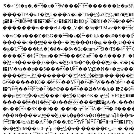
Ԗ�>}9[�q�,��x�W���������]z�җ5[\�hﲤ��A�8��n��P3f���ǳl����=d���u�Ip.|fm��J0��%��
����ǐTA�x:1�'2���A�a�`Tb�ϖ3j@��?���o��w��
g���~�Ȫ�4���78�c<��t�PH�x�Qg8�ӣ!{�
�������w���eLL��_V�h�5qͤ�\TMwz�Ҟ�gV��Z�Tf�Y�D��z��(9dڏ����×o�� �
<�wC�n���Z�l3G�� l�z��0.k,k��o#�$�
�����c������~� ���D�@���]U���
�g�U���bA�)�ȃ�-,�6v�2e�mrԧ-0�/T$�
�����h' P|om��P���9Zm��A���tP=�N
�~9�����}z��w�x$ %�*�,���a�ڤ\�{��L ��xI�0pV�S�)�>�EV����4E<��`�n������/��iM�U�/�Л����/
��1
V�vs��e��5����U��YqZ�N�>�;xw��
����|~_ ������"�A�||h�� �|��
G�����K8�;���Y |�JW���`z>��> ��E�Aڹ��S����샏��'8%�_.�����k�1�����E�'�
��Պ j��r�
��peDB�x���I`��k)�0^K�bڂ=VFQ�����Y�U�k���N�9Ap��� D�Vr�r�k��b�F����D5��h5�^3�� ��,PI� N؂l��JWZ����� {=?
������H�Ƒ�s��r���#j꯿�gA/� .���G�
�v��+�6X��J��_��9�:qeA�:˹�j#����c
P��N����w��(�I,�g�$zh�O�@hԪ��%����+���
�a�5!M��k֊ڂ=0՛pi<�;�\e� �����t>_ܝ~:�r�i� �e3�4�PQ:v��$�T��|