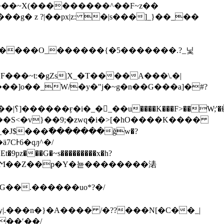
���~X(���������^��F~z��
_n�����O_������{�5�������.?_닟
]o��_W/�y�"j�~g�n��G���a]�#?
(��
r���S<�v}��9;�zwq�i�>[�hO����K����
�J$���߯�������ğw�?
�ӓ7CͰ6�qԓ^�/
��rֻj_��߯n�Ϻ��Z��p�Y�뇯��������湱
G��.������uο*?�/