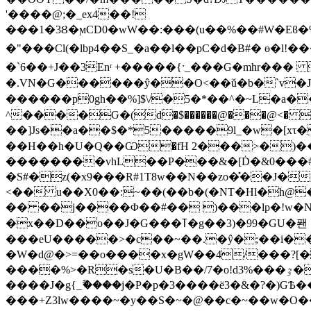
'����@;�_ex4��!
���1�3Ȣ�ϻCD0�wW��:���(u��%��#W�Eϐ
�"���Cl(�lbp4��S_�a��l��pC�d�B#� ɵ�l!����'��/�g�)*�/ؽ��y�� ��׏��������6w�6�_�e�n�¥ 뢶�
�`6��+J��3Еnʳ +�����{ˑ_���G�mhr��
�.VN�G������ŷ��O<��ǔ�b�`v�J
������p0gh��%]$\/�5�*��^�~L�a��؁{ٌ�듓3��)^���)���>{����f�L:���r9j�Ru�o'���
^����Ԍ�(d�$������@���@<� ��2���
��]Js��a��$�*5�����9l_�w�[xτ��-�IRZ��@v|�`zL�f�P<�s]9
��H��h�U�Q��Ѡ�fH 2���>�)���3���z8rX�~�f͑���:B
��������vhL��P���&�[Ḋ�&0���#���{Ht �!�dK��5sqߦ:
�S#�z(�x9���R#1T8w��N��zo�̽��J�
<�� u��X0��:~��(��b�(�NT�Hl�h@
�� ��j����Φ��#�� )���lp�!w�Nh.m]%獑�1��]=�N59ك�Ϫ�
�x��D��o��J�G���ߠ�g��3)�99�GU�퐨
���eU�����>�c��~��.�ŷ�;��i��VF@
�W�d@�>=��o����x�gW��4/���?[�
����%>�R�s�U�B��/7�o!d3%���ٷ�bW;�ԭ�w����/b���OJ�JNHތ�E۴{�׋������L;�ݝ��{���˙�}
����J�g{_ޫ����ϳ�P�p�3����ё3�&�?�)GѢ
���+Z3lw����~�y��S�~�@��c�~��w�O��a�c�ӝ��9�o����ם'g����