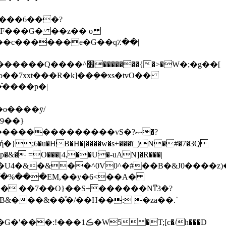
]F���G� ��z�� o
���c������e�G��q٪��|
͛����p�|
;6�u�HB�H�|����w�s+���ï_)N�#�7�3Q
��U4�&�&��^0V0^�#��B�&J0����z
>D`՞�%���EM,��y�6<��A�
B&���&��ͤ�/��H��: �za��.`
 �T;[c�/h���D