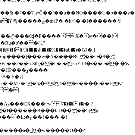
����&,�7��Tly\Ĝ��f��u��NO����U�o���y
7R몤��@���0ᶁ�P����X�w���!
H�/1���]�sh����91����ub��)�Ѡ�.}
B�|E�y[
G� �M~�f�h;�=ҩʬ��k����J��HK/
���EX���~y(ׁ 7������r�.?
�I������B���l:.D�� ��5yg