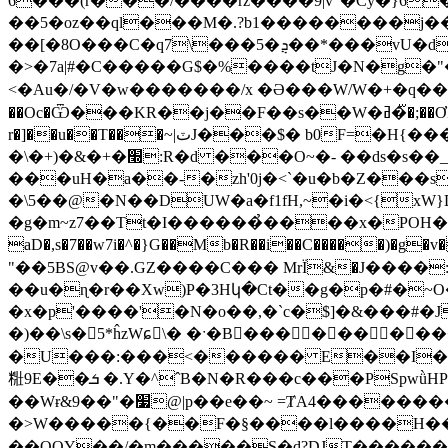
6���(r���/����rz����9|v"�Cy�}6���R/��wĈ�2��Q�gR?@69
��5�oz��ql���M�.?b1��������j�
��[�8O���C�q7\���5�ܯ��*���vU�d�%�����p��Bf �>���wxy���ʃqw��M���nB��w����H!j}
�>�7a|#�C�����G$�%����tJ�N�g�"�_�����
<�Au�/�V�w�������/x �Ə���W/W�+�q���/��xy�?zxܹ���
��Oc�Ѿ���KR��j��F��s��W�ߥ�᫇�;��ƠZ��x���T���(d3v���Eh7|�C����Y�8� �]������X�="�!)\I� Tb�ӝOk Ȼt���@5
r�]��u��T���~|ٽJ���$� b0F=�H{���<%�!���<�ë I������VSH��x����1tl�]������!XAL"G1<��o!�aR�
�\�+)�&�+�׭:R�d ���O~�- ��ԁs�s��_�/7�a�a�b�3��b�c�`%��7`U��! ��`e�y����>l�F��]=�mό�L���?
���uH�a��-�zh'0j�<`�u�b�Z���
�\5��@�N��DUW�a�f1fH,~�i�<{x
�g�m~z7��Tt�I������̉����x�POH�D7
aD�,s�7��w7i�^�}G��Mb�R��i��C����
"��5BS@v��.GZ����C��� MrЇ&�J���
��u�ɳ�r��Xw)P�3Hկ�Ct��g�p�#�~O
�x�p'����'�N�o��,�`c�$]�&���#�J
�)��\s�5*ĥzWɕٕ\� �ˑ�B��� ������
�U���:���<������ E��I��Z
䊋9E��ܭ �.Y�^ˆB�N�R���c���PSpwǜHPC���;�w���A܏�^�������V�VT�+f�s�GVp�� ���v���-\
��Wɍ&9��"�׷@|p��e��~ =ȾA4��������m� $�"�"��_�Kp ���!E@�I����|
�>W�����{��F�§����l����H���
��OOY��/�m�����S�d?DJT�����