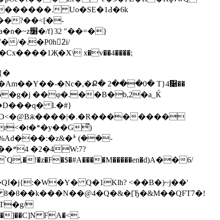
/�.�P0h2ٕi/
8{�
�g�j ��φ�.��B�b,2�a_Ќ
D���q� I.�#}
r<�t�*�y��G̿)
Ad���:�z&�ܑ (��-
�*4 �2�4W:7?
�!�z�F�$�#A����M�����en�d)A��6/
T��� 8�ϐ��k���N��@4�Q�&�[Ђ�&M��QFT7�!
T�g/
�]��C]N FA�<.