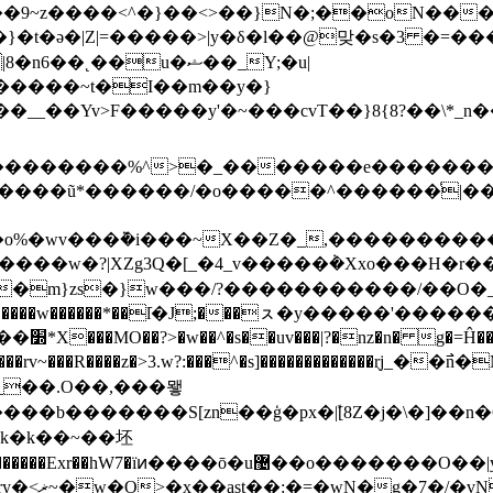
���9~z����<^�}��<>��}N�;��oN��
��u�ޝ��_Y;�u|
�__��Yv>F�����y'�~���cvT��}8{8?��\*
���ũ*������/�o�����^������ͬ|����
,�����������|؟]������ӻ�i�_�_��u����K���F>��W;'�ɬ
o����w�?|XZg3Q�[_�4_v�����݃�Xxo���H�
�m}zs�}w���/?�����������/��O�_
|~>}Y������w������*��lֿ�J;���ㇲ�y�����'�����
���x�h?
���������rv~���R����z�>3.w?:���^�s]�����������
b�������S[zn��ģ�px�ܽ|[8Z�j�\�]��n�