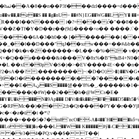
��tl
,�fz��S �� �g�nU~ ��#N}EG��WG��LjY� ��+��
?�r��R���I��N���� i�?=���c֯�"��8�
���.\`����y�w�}�eE�6�J�A Y��s=.ac�#
�]����6A�3�h0�:� [�̉������{� 
�_��l��D���"qJ��xrw���=��#Ԃb
4 Q��F�k�v�2������<�L��<�%ʵ�2� v
+�Ԛ��а�����&4���V�8x%�B"ʨB4+N0�E
?2�sА��?:��������|~:�D�O}>�}��N
|6�O�6������� �|��7�����s�Y [
+��C�[��M��a�Ѭ ��?
�f^P�����2l�W�A� ޴Z�9�����
(�#Wj��2���h�@W Cs�E�
RPMc��)�[�2;b�Qt����PY�'�r��УjH�
�<�ƶ�ü �i �*\?
5�7�m8`ncO�-A�4��`H����kő=u1XG��A+@
!T�r9�4cޛ/z]S�A�ɼ7��ӔGYk ��=���1PTy��Lo!��]�ߋ���L��W�� K�����#ý