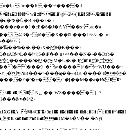
ʑ�B�N�w� z���l�}g2('�,��S�J�f��|��
��o�?8�Ǔ�BiS��k�b
��� @3�+@��X��0h���L6<ʕu�=m
����
�j�㺃��%��:��rX�8�K���?
�zARL�� )S�iP�� n+���N�-��Ӭzb�
�G��� ���9+�w����|^�>ʷWU���~
�?nB���>���a|��~\ÒK ����-ll=�
��I�J4Z-̾
�4C�¨�>9n1��,��ɖ�����`�h�a�©�te�3��*)���I
�-C��2���_��Jk���
��t#��B�b��}M�±�V��;�Ny(