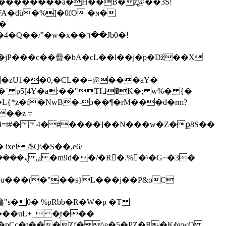
�q��������a�H��B�z̢@��3S!
A�dü�%]�0fO �ɴ�
��
�/"�w�x��٦��Jb0�!
�jP���c��曡�bA�cL��l��j�p�ǅ��X
h�zU1��0,�CL��=@���aΥ�
��z ߹
��4=t#�4�#����]��N���w�Z�ք8S��
�u���(�"��s}L���j��P&oC
s�0� %pRbb�R�W�p �T
���uL+_ �̨t���