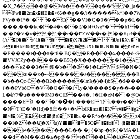
�X_7� q��@�Ws���V̩�q��"/�_|a�{񴯚���&>9�`�޽��"/@vU���E���\�i
Pw���2m�x��IE�s�>6ڈ��g��/)�����k*!��7W�ŀ�q����@1��8�f=3�9T)s˱�q�tu���D���?��<[�-
FVy��I*�`���C(��VI�Q�0�) ��p�L��pI��r��ܔ�J���*[q��\�� A"^Y��6��a
���,���ke��4�v��l)/�l4+Ѹg*� �h1�
�'�I'�V�x
����r��l"ZW��r�s��Kp3��ہzrӷ��!��^R�\UT��ޣ+h���+vC��� _�]����Cx����1Җ�X\ x�v��4���
(A�D���r^1̠���f� ���)X7�2��b�Jn{�Xv� �
æ��HbE�6�)��*�Ű��U���GX6���UN�h��.��
�E����ו���#�r8�|BϘ��R��F��ܔ���d~S��b�H���h�+֋��َ:l�F�D@����0Ѕ����Am��Y��-�Nc�,�Ք� 2���0� T}4዁��
��VVJCZy��1ͤ����B5Q�X�����p�1�A 
d��ĸZ��3� 䌖�b��3�}�LnV$|�N�O
��ku��x�ސ�����s������R�`v�����E��Ȯ�3�Y���B<)�I�ʙ�9~O<�@Bӝ����|�.�R��������
�b��Qc-Č��B2����#�lmƦ�)�4)bS�$����
{��PVbóC�V�Q��i.yַ�/����S�y��-��
L�̸k۲7�u��ܰ��0M0�CfB��4�, [�H�eM� �
����E0_���"�➐�[[���E Tk��r��^�jc)�
�NT[tE�`�Hd)�8庄� �+�v̵oiK�mz�H�37r#���g2 2
��>��,% E�ɺ4x:���(�r8� N��bے��R*o�\�̑;�Sz�=���3-��6Ie��� ����[�;��� �b�2�QI�j{:�W�Y� Q�1Klh? <��B�)~j��'
��l�Z��Մ҈�Xu)Y������5Q����o�+(���
��w�I#�z`���L�� �j {�hp-�ʞR{�M
��d�M��kB�ѧ�p@�! =t�F��L�ȢdYQ#�$NAǀ�