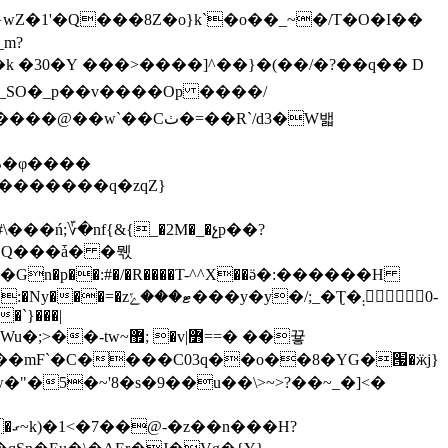
�G}wZ�1'�Q���8Z�o}k`�o��_~�/T�O�I��
�k
�30�Y ���>����]^��}�(��/�?��q�� D
[g_SO�_p��v����Op ����/
�Cٺ�=��R`/d3�W밻
;؆�nf{&{_�2M�_�չp��?
�/;_�Ʈ�܄݄0-
�`}���|
�v|߻==� ��끃