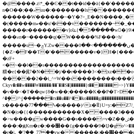
�@����.z\*_��Ͼ��t��id��ӓ{��'���
n�O��;��ޅuu�:�������lx��������}�t�ǝ�|Z|=�����>|y�δ�l��@맞�s�3 �=�����g� z ?|��px|z: �|s���]_}��_��
������W������~�Y�?>_E��N����_�|8�n6��˛
�(�����mބ��u'�i��v�������~�_������~t�I��m��y�}
�����r�������v]oև{�5�����w�}9\�
���ᳲn�~�����q(�W�����%F���ܴ>h/
�����u~�ݼY.Zw����ں�������>��0��������%^>�_�������e�������F���~t:�gZs|X_�T����A���\.�|
{�Z>�F��T�'�������v�}H�{����
�zF+
<�~��l��s�������������������o%�wv���݉�i���~X��Z�_
糫�e{��Ԭ7�N��
j/��r����3<�|xz��
�����2��i_^=W��s��������r���\
Ckyv�r��w����W�����/��`�l�S�]������}t����ŝ���
�v��<�T��qw{8�w��;�����K��P�T>D���׽*X���MO��?>�w��^�s��uv���|?�nz�n� g�=Ĥ��Et�9pz���G�~s������
^�݆�//^{�͙����t�rx��u��l^��ko�����gi�������
x�����7߆���7�t����)^z�ឱ}U=؜y:�Z7/_��.O��,���뫻
�N�|o�{{�����������X� ����3������
�>w����gw����G��s����\=v�Z��ݽ�k�k��~��坯
���:�ԭKm�z�:��׽��{g�����9�Џ�go^>�l������Exr��hW7�їͷ����ō�u޴��o�������O��|y|.���n�}�A���� /�??���N[�C��_|
�r�|؂�'?��_77��vw������;��׏���ry�<ޜ~�w�O>�x��ast��:�=�wN�g�7�/�vN��ʹ��/