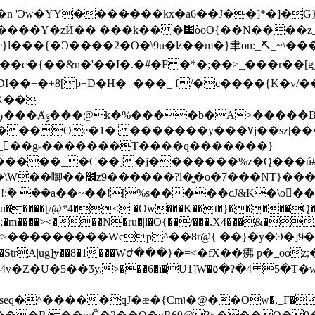
�I��!濿=I�n 'Ͻw�YY�������kx�a6��J��]*�]
 ���k�� �׷òoO{��N����z_m?
e}l���{�Ͻ����2�O�
\9u�ʫ��m�}聿on:_⛏_~\��
�����c�{��&n�'��I�.�#�F �*�;��>_���r��
�+8[ϸ+D�H�=���_ f/�c����{K�v/�����@��w`�
K��
_��g˫�������T����q�������}
���_�C��]�j�������%z�Q���ú#\���ń
��NT}���Q���ǡ� �뭯
@*4�< �Ow���K��t�}�����Q�:�Ny���=�zޓ���ݻ���y�y
m����><���N�ru�|l�O{��/���.X4���&�
����Wcp^��8r@{ ��}�y�Ͽ�]9�Wu�;>��-tw~޿; 
�٥�?�4 5�T�w�"�5�~'8�s�9��u��\>~>?��~_�]<�
�Ow�,_F��ގ~k)�1<�7��@-�z��n���H?