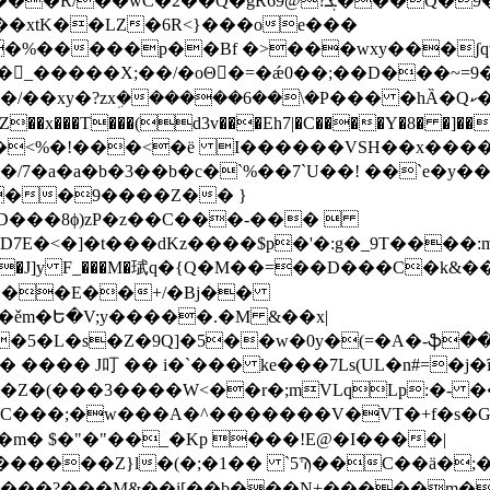
ܮ���Q�9�qSn�Eu�\�AEr�J�Vg�{Y}
��xtK��LZ�6R<}���oe���
X;��/�oΘ�ً=�ǽ0��;��D���~=9�c�T�)K���1�_ nD
���6��\�P��� �hȀ�Qކ�/�yyمg ��;�;��C��d���8�Rp�D�
s��9����Z�� }
W}D���8ϕ)zP�z��C���-��� 
E�<�]�t���dKz����$p�'�:g�_9T����:m�|
�)�g�v��J]y F_���M�珷q�{Q�M��=��D���C�
�:��E��+/�Bj��
�ěm�Ե�V;y�����.�M &��x|
�5�L�s�Z�9Q]�5��w�0y�(=�A�-ֆ����/
� ���� J叮 �� i�`��� ke���7Ls(UL�n#=�j�
�(���3����W<��r�;mVLqLp:�- ��
����Z}l�(�;�1�� `5Ϡ��C��ӓ�;
����?���M&��i[��b���N+�����m�