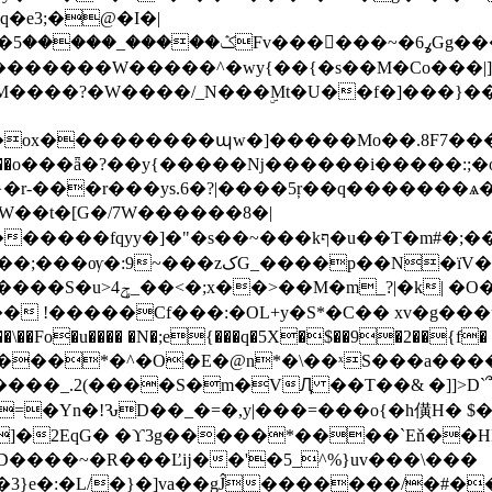
�e3;�@�I�|
�?
R�������W�����^�wy{��{�s��M�Co���|
�M����?�W����/_N���ۣMt�U��f�]���}
�r-���r���ys.6�?|����5ŗ��q�������ѧ�
"�s��~���kף�u��T�m#�;��o����ӯ/
zکG_����p��N�ïV�9��}
 !�����Cf���:�OL+y�S*�C�� xv�g���ή�}
c�"���*�^�O�E�@n*�\��ˣS���a��
����_.2(����S�m�VԮ ��T��& �]]
ĥ]�2EqG� �ϒ3g�����*����`Eň��H
����~�R���Ľĳ��'�5_^%}uv���\���
�}�]va��gĴ�������/�#��G�'���:!���ڪ1�W5