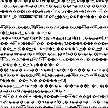
%���,�l&F�Q(��.O;B��tB�/{�a��o�u
�y&�rC�<��E. Y�\�pza���`KO7� ��M�F
j�������l s�H�a�%� Y&{#Y�yd�+�}�F�> 
?�^_�~ì������Z2�"��ԂE�B�&��B�M�����4�Q�
x�u�6�G;̾]�y��V,��'�pQ���s��
6���@0Ǥĩ�)6��1�:y�m$��E����[Ԏ��m�
�����N�:��ߩ� c�L{*z�f�NwB�-ɔ��¶�rM���d�rm?
�P��!#P��eͤ�M��5aO]�%���y�!�J�v�
 Z2,�Qd"��)d^/��?b&��C��b �-��
�9ށу���f�m�
! /$Q\�S��,e6/
a��l�C'Vܢ����7|2�� � ۻm9d��/�R�.%�\�G~�3�
�$'�j�� ��W� �����L!|
��p�W3��֨<� ��v��T�s�e'����5,!�[
��=���V��M�S��c�l�
��!$I����gB��nP+��O��@L�^D�(鏖"
qŜ:����L� �'P�ꡱQ���Q�D���=�C;)Ȁ�R<
R�KɸvwQ