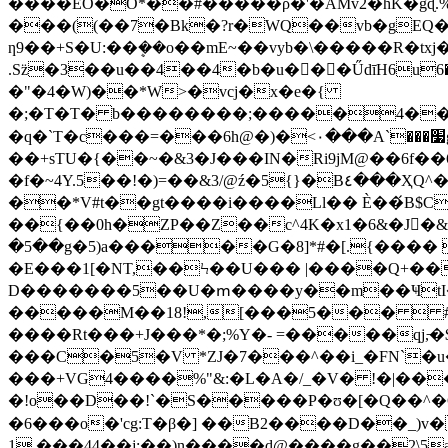
����EO�O*��#̂�����ρ�'�AMv2�hK�gɖ.
���((��7�Bk�?r�WQ��vb�gEQ�!n
ƞ9��+S�U:��ܷ��o��mE~��vyb�\�����R�tx
.Sz̈�3��u��4��4�b�u��ٍ�ŰdīH6u6�H�/
�"�4�W)��*W>�vcj�x�e�{
�;�T�T� b��������;�����4��l
�q�`T�c���=���6h@�)�<٠���A`���׷g�ן�ɖ�Z�V�+�uc]a�
��+sTU�{��~�&3�J���IN�Ri9jM@��6f��ܼ
�f�~4Y.5��!�)=��&3/@ź�5{}�B٤���ҲQ^���ҭ�}C�!�? ��=����y(M���Ч:��B���e�` p5[4Y�a:��"TI߃�K�; w%� {�
��*V#t��gt����i����Ll�� È��́B$C^��@���+�#�
��{��0h�ZP��Z��c^4K�x1�6&�J�&
�5��g�5)a�����G�8]*#�[.{���� 
�E���1[�NT,��Ϟ��U��� |����Q+����ge�t
D�������5��U�ՠ����y��m��ҸtI�����ظVڈ��ES�#M�z��JV��ȉ�}G-XK�� ixe
�����M��18!,[���5���  #B��-�r�3K#. qJ�%��ͼ
����Rt���+J���*�;%Y�- =�����qj,̵
���C�5�V *ZJ�7���^��i_�FN`�u
���+VG4����%"&:�L�A�/_�V� !�|�
�!o��D��!`�S�����P�ʊ�[�Q��^�Q
�6���o�'cg:T�β�] ��B2����D��_)v�
1.���44��j:��)n����d@����g��2\5a�ږ+A�ê{��� ��ԝ�.�.k���}x�ϖ��pCc�t���Zf�^e�5�PZ�