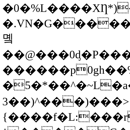
�0�%L����XȠ*)
�.VN�G������
몤
��@���0ᶁ�P��
������p0gh��%]
�5�*��^�~L�a��
3��)^���)���>
{����f�L:���r