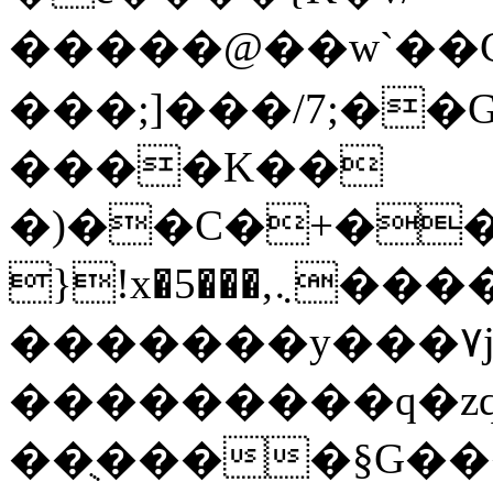
�����@��w`��Cٺ�=��R`/d3�W
���;]���/7;�
����K��
�)��C�+�����{ޭ/Y�W��b���
}!x�5���,܆�������F��fu��w��L%�����Oe�1�'
�������y���۷j�
���������q�zq
��ֻ����§G�