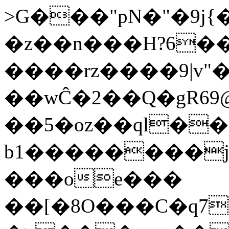
>G���"pN�"�9j{�������
�z��n���H?6�
����rz����9|v"
��wĈ�2��Q�gRܮ?@69���Q�9�qSn�Eu�\�AEr�J�Vg�{Y}
��5�oz��ql��
b1��������j
���oe���
��[�8O���C�q7\���5�ܯ��*���vU�