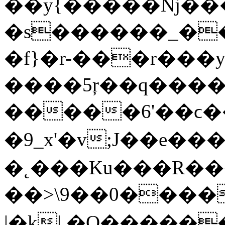
��y{�����ǋ����
�s������_��
�f}�r-���r���ys
����5ŗ��q����
�����6'��ϲ����H~l�zז�ŋ7�����
�9_x'�v;J��e�������
�˛���Ku���R�����˨��,
��>\9��0�����ﮏ�ןwgP!p���Z~^���/C����S�u>ݯ4_��<�;x��
|�k| �O�����