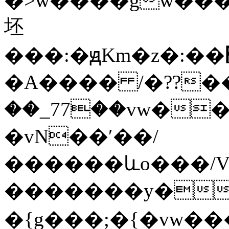
�>w����gw����G��
坯
���:�ԭKm�z�:��׽��{g�����9�Џ�go^>�l������Exr��hW7�їͷ����ō�u޴��o�������O��|y|.���n�}
�A���� /�??���N
��_77��vw������;��׏���ry�<ޜ~�w�O>
�vN��ʹ��/
������ևo���/V
�������y��'_�9\������`o�\�
�{g���;�{�vw�