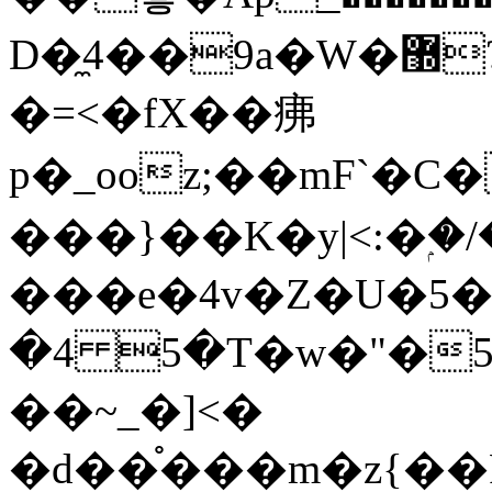
D�̼4��9a�W�޽?*������StrA|ug]ɏ��8�1���Wժ���}
�=<�fX��疿
p�_ooz;��mF`�
���}��K�y|<:�ۭ�/
���e�4v�Z�U�5��Ӡy
�4 5�T�w�"�5
��~_�]<�
�d��֯���m�z{��