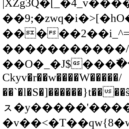
|XZg3Q�[_�4_v��
��9;�zwq�i�>[
�����2��i_^
�����������/
��O�_�J$���߯
Ckyv�r��w����W�����/
��`�l�S�]������}t��
ㇲ�y�����'�����
�v��<�T��qw{8�w��;