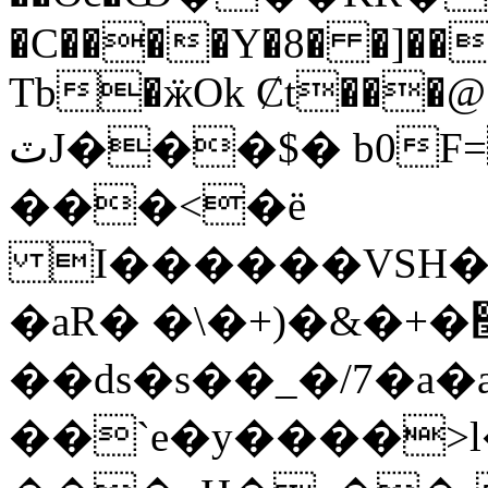
�C����Y�8� �]��
Tb�ӝOk Ȼt���@
ٽJ���$� b0F=�H{���<%�!
���<�ë
I������VSH��
�aR� �\�+)�&�+�׭:R�d ���O~�-
��ԁs�s��_�/7�a�
��`e�y����>l