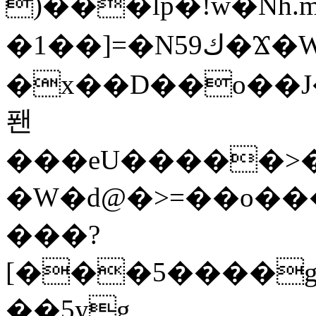
)���lp�!w�Nh.
�1��]=�N59ك�Ϫ�WZ�]"�ԯl�Ѝ��up��|
�x��D��o��J�G���ߠ�g�
퐨
���eU�����>�c
�W�d@�>=��o��
���?
[���5����g
��5yg