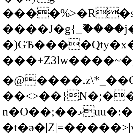
����%>�R�s�U�B��/7�o!d3%���ٷ�bW;�
����J�g{_ޫ����
�)GѢ����Qty�x
���+Z3lw����~�y��S�~�@��
�@����.z\*_��
��<>��}N�;�
n�O��;��ޅuu�:�������lx��������}
�t�ǝ�|Z|=�����