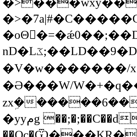
�>���wxy��
�>�7a|#�C�����
�oΘ�ً=�ǽ0��;��
nD�Lػ;��LD��9�DS���_.<�Au�/
�V�w�������/x
�Ə���W/W�+�q���
zxܹ������6��
�yyمg ��;�;��C��d���8�Rp�D�
��Oc�Ѿ���KR��j��F��s��W�ߥ�