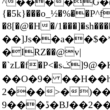
^����Ԍ�(
{�5k}���o_½�%��P^
�8[�@�H�/1���]�sh��
��]Js��a��$�
�IRZ��@v|
�`zL�f�P<�sݢ]9@�K"��c�E��bp����]���\ү�A����BG
��O�9� ��H��
2���>�)���
9���ڐ�BJ��2��6-StԦ��h�