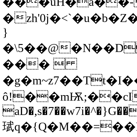
���uH�a��-
�zh'0j�<`�u�b
}
�\5��@�N��D
��� 
�g�m~z7��Tt�I
ô!��mѬ;��cI�
aD�,s�7��w7i�^�}G�
珷q�{Q�M��=��