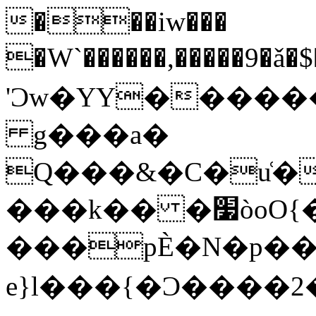
���iw���
�W`������,�����9�ǎ�
'Ͻw�YY������
g���a�
Q���&�C�u͑�
���k�� �׷òoO{��N����z_m?
���pЀ�N�p����
e}l���{�Ͻ����