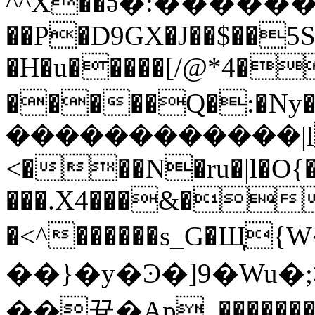
^^X��ӛ�:����
��P�D9GX�J��$��5S
�H�u�����[/@*4�
�����Q�:�Ny���=�zޓ���ݻ���y�y
������������|lČ
<���N�ru�|l�O{
���.X4���&��
�<^������s_G�
��}�y�Ͽ�]9�Wu�;>��-tw~
��끃�Ap_��������