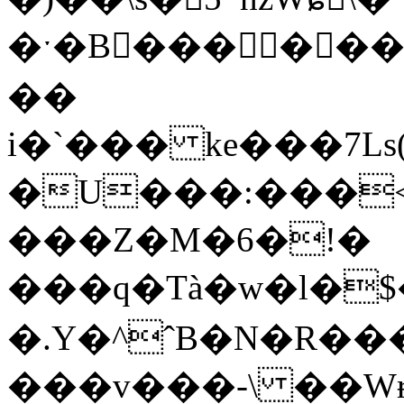
�ˑ�B��� ���
��
i�`��� ke���7Ls(
�U���:���<
���Z�M�6�!�
���q�Tà�w�l�$
�.Y�^ˆB�N�R���c���PS
���v���-\ ��Wɍ&9��"�׷