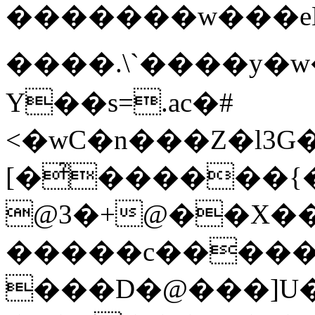
�������w���eLL�
����.\`����y�w
Y��s=.ac�#
<�wC�n���Z�l3G
[�̉������
@3�+@��X��0
�����c�����
���D�@���]U