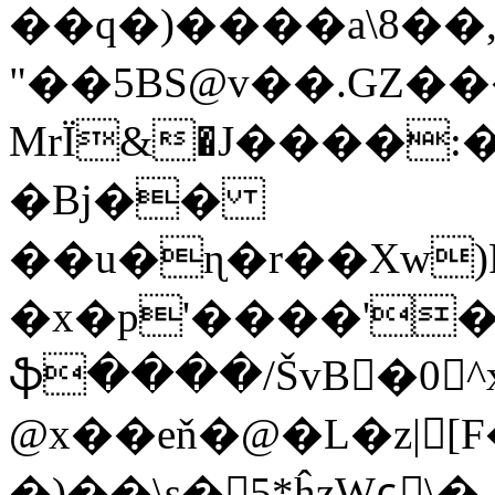
��q�)����a\8��
"��5BS@v��.GZ�
MrЇ&�J����:
�Bj��
��u�ɳ�r��Xw)
�x�p'����'�
ֆ����/ŠvB�0^x
@x��eň�@�L�z|[F
�)��\s�5*ĥzWɕٕ\�