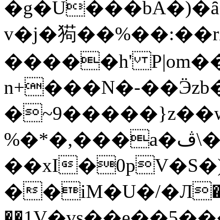
�g�U���bA�)�ȃ
v�j�㺃��%��:��
�����h' P|om�
n+���N�-��Ӭzb
�~9�����}z��
%�*�,���a�ڤ\�{��L
��xI�0pV�S
��iM�U�/�Л�
��1
V�vs��e��5��