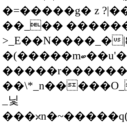
�=�����g� z ?|��
��_�� �����
>_E��N����_�|8�n6�
�(�����mބ��u'�i��v�������~�_������~t�I��m��y�}
�����r�������
��\*_n�����O
_닟
���ᳲn�~�����q