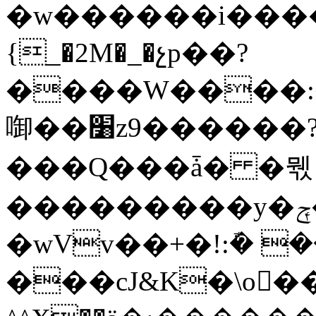
�w������i����
{_�2M�_�չp��?
����W����:
啣��׸z9������?l�̮�o�7���NT}
���Q���ǡ� �뭯
���������y�ݼ�>K�����Sp}
�wVv��+�!:ܽ� 
���cJ&K�\o���G