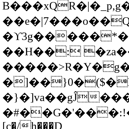
B���xQR�|�_p,
��e�|7���o��Q
�ϒ3g�����*�
��H��: �za�
�����>R�Y�g�
�]��}0�($�
�}�]va��gĴ�
�#��G�'���:!���ڪ1�W5
[c�/h���D