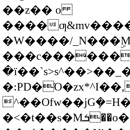
��z�� o
����ƣ&mv����
�W����/_N���ۣM
���c������e
�ї��`s>s^��>��_�)
�:PD�Ό�zx*^I��,�v�����V�T߿l�w^���ox���������պw�]���
^��Ofw��jGܻ�=H�Ňۓ��|�]
�<�t��s�Mܭ��o�͏��ǟ�?