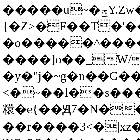
�����u~�ݼY.Zw����ں�������>��0��������%^>�_�������e�������F���~t:�gZs|X_�T����A���\.�|
{�Z>�F��T�'
�o�����^����
����]o��_W/
�y�"j�~g�n��G��
<�~��l��s����������
糫�e{��Ԭ7�N�
��r����3<�|x