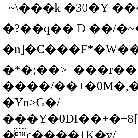
_~\���k
�30�Y �
�?��q�� D ��/�~
�n]�C���F*�W
�*�;��>_���r��
����/��+�0M�,�
�Yn>G�/
���Y�0DI��+�+8[
�c����{K�v/