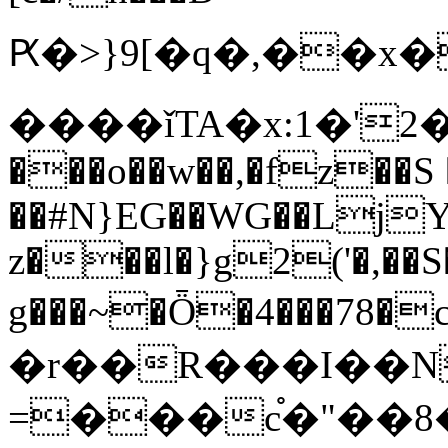
Ԗ�>}9[�q�,��x�W���������]z�җ5[\�
����ǐTA�x:1�'2
���o��w��,�fz��S 
��#N}EG��WG��LjY
z���l�}g2('�,��S
g���~�Ȫ�4���78�c
�r��R���I��N
=���c֯�"��8