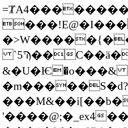
=ȾA4��������m
���!E@�I���
�>W�����{�
`5Ϡ��C��ӓ�
&�U�Ѥ�o���& 
�m�����S�d
���M&��i[��b�
'����@;�_ex4��