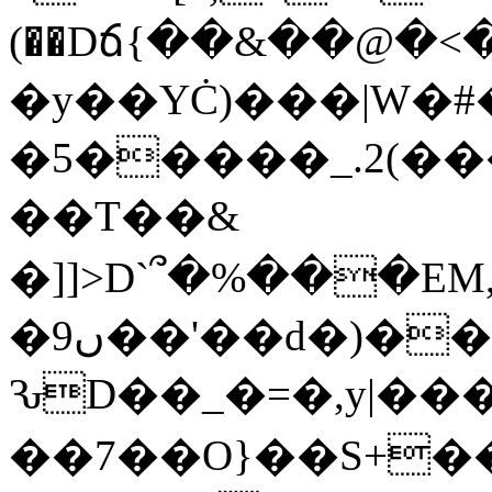
(��Dճ{��&��@�<
�y��YĊ)���|W�#
�5�����_.2(
��T��&
�]]>D`՞�%���E
�9ں��'��d�)���(�[����%��u��ȁ�2'=�Yn�!
ԄD��_�=�,y|���
��7��O}��S+�