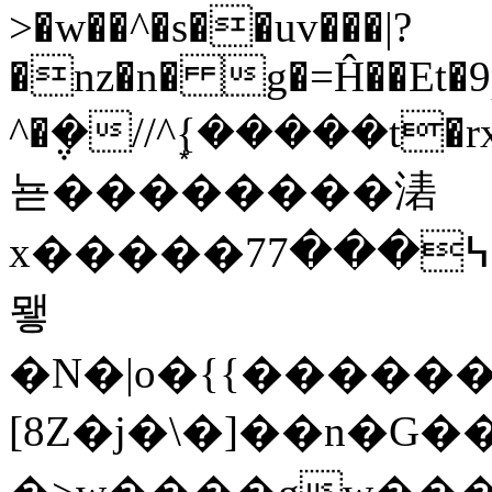
>�w��^�s��uv���|?
�nz�n� g�=Ĥ��Et�9p
^�݆�//^{�͙����t�r
뇯��������湱
x�����7߆���7�t����)^z�ឱ}U=؜y:�Z7/_��.O��,���
뫻
�N�|o�{{�����
[8Z�j�\�]��n�G