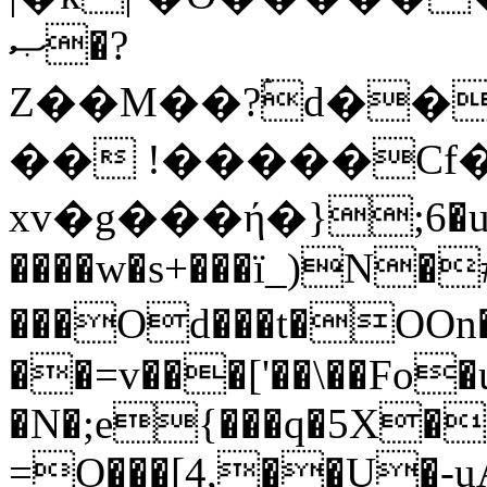
ޞ�?
Z��M��?ۢd��
�� !�����Cf�
xv�g���ή�};6�u
����w�s+���ï_)N�
���Od���t�OOn�dם�kѴ��I ��
��=v���['��\��Fo�
�N�;e{���q�5X�
=O���[4,��U�-u