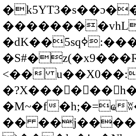
�k5YT3�s��ɔ��
��������vhL
�dK��5sqߦ:����K~����u��v�HP���و����
�S#�z(�x9���
<�� u��X0��:
�?X������h�
�M~�f�h;�=ҩ
�� ��j����