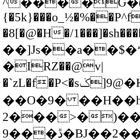
^����Ԍ�(
{�5k}���o_½�%��P^
�8[�@�H�/1���]�sh��
��]Js��a��$�
�IRZ��@v|
�`zL�f�P<�sݢ]9@�K"��c�E��bp����]���\ү�A����BG
��O�9� ��H��
2���>�)���
9���ڐ�BJ��2��6-StԦ��h�