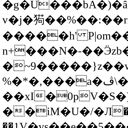
�g�U���bA�)�ȃ
v�j�㺃��%��:��
�����h' P|om�
n+���N�-��Ӭzb
�~9�����}z��
%�*�,���a�ڤ\�{��L
��xI�0pV�S
��iM�U�/�Л�
��1
V�vs��e��5��