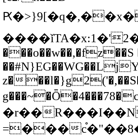
Ԗ�>}9[�q�,��x�W���������]z�җ5[\�
����ǐTA�x:1�'2
���o��w��,�fz��S 
��#N}EG��WG��LjY
z���l�}g2('�,��S
g���~�Ȫ�4���78�c
�r��R���I��N
=���c֯�"��8