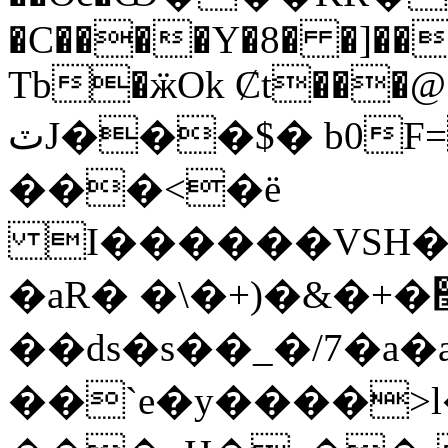
�C����Y�8� �]��
Tb�ӝOk Ȼt���@
ٽJ���$� b0F=�H{���<%�!
���<�ë
I������VSH��
�aR� �\�+)�&�+�׭:R�d ���O~�-
��ԁs�s��_�/7�a�
��`e�y����>l