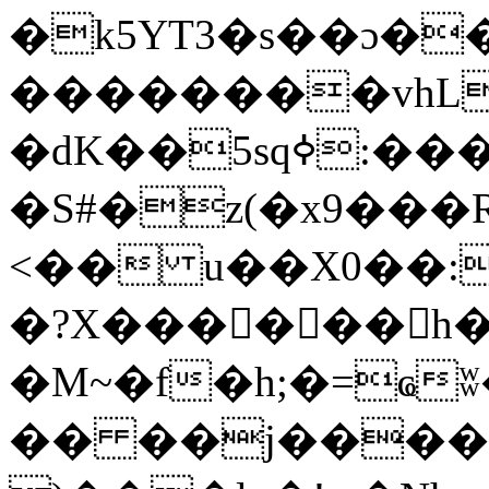
�k5YT3�s��ɔ��
��������vhL
�dK��5sqߦ:����K~����u��v�HP���و����
�S#�z(�x9���
<�� u��X0��:
�?X������h�
�M~�f�h;�=ҩ
�� ��j����