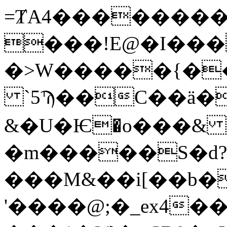
=ȾA4��������m
���!E@�I���
�>W�����{�
`5Ϡ��C��ӓ�
&�U�Ѥ�o���& 
�m�����S�d
���M&��i[��b�
'����@;�_ex4��