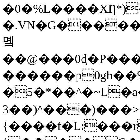
�0�%L����XȠ*)
�.VN�G������
몤
��@���0ᶁ�P��
������p0gh��%]
�5�*��^�~L�a��
3��)^���)���>
{����f�L:���r