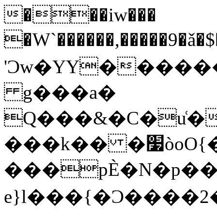
���iw���
�W`������,�����9�ǎ�
'Ͻw�YY������
g���a�
Q���&�C�u͑�
���k�� �׷òoO{��N����z_m?
���pЀ�N�p����
e}l���{�Ͻ����