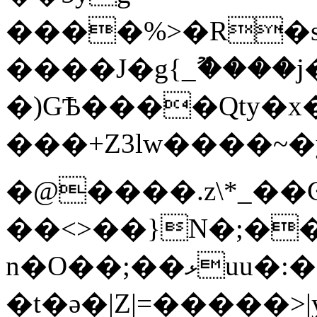
����%>�R�s�U�B��/7�o!d3%���ٷ�bW;�
����J�g{_ޫ����
�)GѢ����Qty�x
���+Z3lw����~�y��S�~�@��
�@����.z\*_��
��<>��}N�;�
n�O��;��ޅuu�:�������lx��������}
�t�ǝ�|Z|=�����