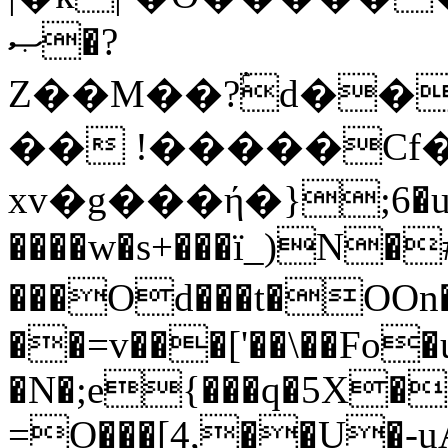
ޞ�?
Z��M��?ۢd��
�� !�����Cf�
xv�g���ή�};6�u
����w�s+���ï_)N�
���Od���t�OOn�dם�kѴ��I ��
��=v���['��\��Fo�
�N�;e{���q�5X�
=O���[4,��U�-u