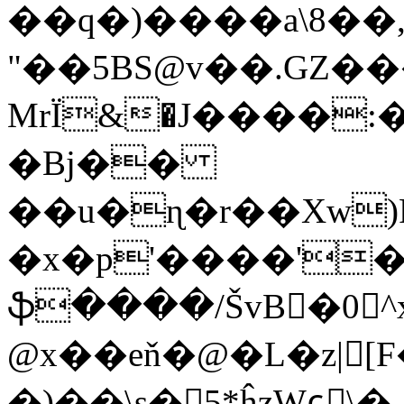
��q�)����a\8��
"��5BS@v��.GZ�
MrЇ&�J����:
�Bj��
��u�ɳ�r��Xw)
�x�p'����'�
ֆ����/ŠvB�0^x
@x��eň�@�L�z|[F
�)��\s�5*ĥzWɕٕ\�