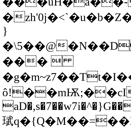
���uH�a��-
�zh'0j�<`�u�b
}
�\5��@�N��D
��� 
�g�m~z7��Tt�I
ô!��mѬ;��cI�
aD�,s�7��w7i�^�}G�
珷q�{Q�M��=��