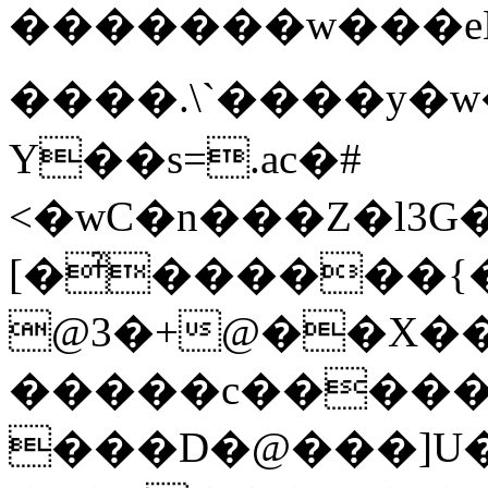
�������w���eLL�
����.\`����y�w
Y��s=.ac�#
<�wC�n���Z�l3G
[�̉������
@3�+@��X��0
�����c�����
���D�@���]U