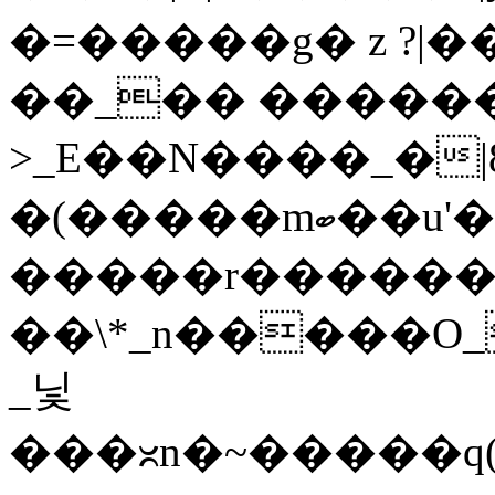
�=�����g� z ?|��
��_�� �����
>_E��N����_�|8�n6�
�(�����mބ��u'�i��v�������~�_������~t�I��m��y�}
�����r�������
��\*_n�����O
_닟
���ᳲn�~�����q