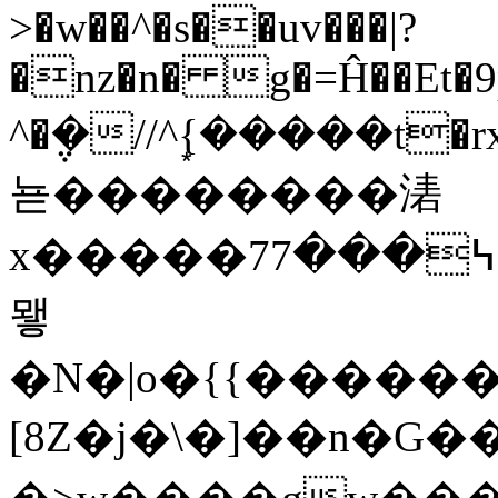
>�w��^�s��uv���|?
�nz�n� g�=Ĥ��Et�9p
^�݆�//^{�͙����t�r
뇯��������湱
x�����7߆���7�t����)^z�ឱ}U=؜y:�Z7/_��.O��,���
뫻
�N�|o�{{�����
[8Z�j�\�]��n�G