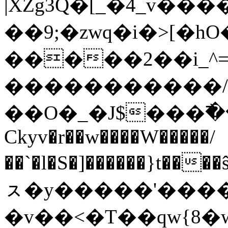
|XZg3Q�[_�4_v��
��9;�zwq�i�>[
�����2��i_^
�����������/
��O�_�J$���߯
Ckyv�r��w����W�����/
��`�l�S�]������}t��
ㇲ�y�����'�����
�v��<�T��qw{8�w��;