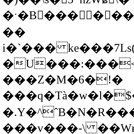
�ˑ�B��� ���
��
i�`��� ke���7Ls(
�U���:���<
���Z�M�6�!�
���q�Tà�w�l�$
�.Y�^ˆB�N�R���c���PS
���v���-\ ��Wɍ&9��"�׷