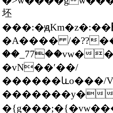
�>w����gw����G��
坯
���:�ԭKm�z�:��׽��{g�����9�Џ�go^>�l������Exr��hW7�їͷ����ō�u޴��o�������O��|y|.���n�}
�A���� /�??���N
��_77��vw������;��׏���ry�<ޜ~�w�O>
�vN��ʹ��/
������ևo���/V
�������y��'_�9\������`o�\�
�{g���;�{�vw�