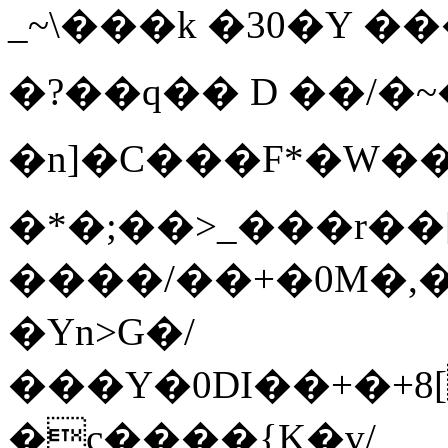
_~\���k
�30�Y �
�?��q�� D ��/�~
�n]�C���F*�W
�*�;��>_���r��
����/��+�0M�,�
�Yn>G�/
���Y�0DI��+�+8[
�c����{K�v/