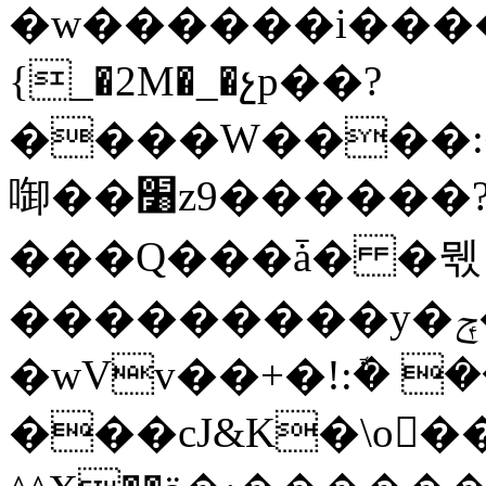
�w������i����
{_�2M�_�չp��?
����W����:
啣��׸z9������?l�̮�o�7���NT}
���Q���ǡ� �뭯
���������y�ݼ�>K�����Sp}
�wVv��+�!:ܽ� 
���cJ&K�\o���G