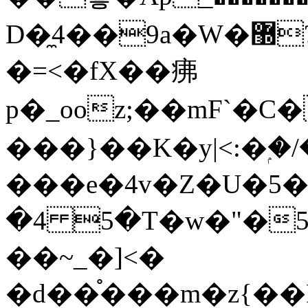
D�̼4��9a�W�޽?*������StrA|ug]ɏ��8�1���Wժ���}
�=<�fX��疿
p�_ooz;��mF`�
���}��K�y|<:�ۭ�/
���e�4v�Z�U�5��Ӡy
�4 5�T�w�"�5
��~_�]<�
�d��֯���m�z{��