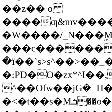
��z�� o
����ƣ&mv����
�W����/_N���ۣM
���c������e
�ї��`s>s^��>��_�)
�:PD�Ό�zx*^I��,�v�����V�T߿l�w^���ox���������պw�]���
^��Ofw��jGܻ�=H�Ňۓ��|�]
�<�t��s�Mܭ��o�͏��ǟ�?