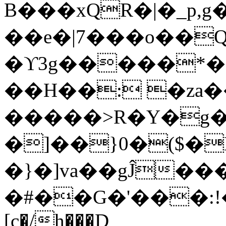
B���xQR�|�_p,
��e�|7���o��Q
�ϒ3g�����*�
��H��: �za�
�����>R�Y�g�
�]��}0�($�
�}�]va��gĴ�
�#��G�'���:!���ڪ1�W5
[c�/h���D