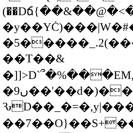
(��Dճ{��&��@�<
�y��YĊ)���|W�#
�5�����_.2(
��T��&
�]]>D`՞�%���E
�9ں��'��d�)���(�[����%��u��ȁ�2'=�Yn�!
ԄD��_�=�,y|���
��7��O}��S+�