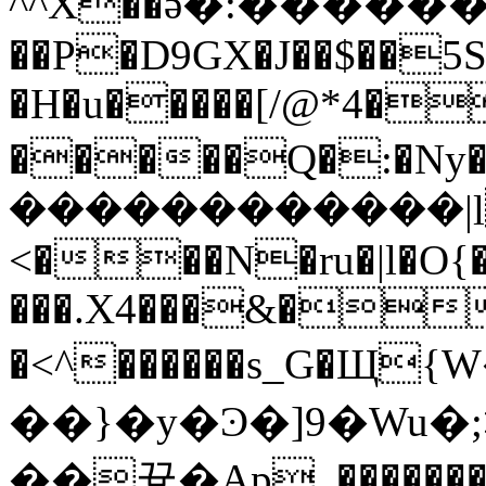
^^X��ӛ�:����
��P�D9GX�J��$��5S
�H�u�����[/@*4�
�����Q�:�Ny���=�zޓ���ݻ���y�y
������������|lČ
<���N�ru�|l�O{
���.X4���&��
�<^������s_G�
��}�y�Ͽ�]9�Wu�;>��-tw~
��끃�Ap_��������