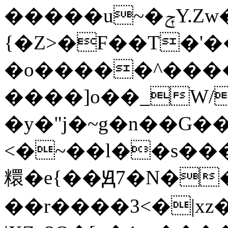
�����u~�ݼY.Zw����ں�������>��0��������%^>�_�������e�������F���~t:�gZs|X_�T����A���\.�|
{�Z>�F��T�'
�o�����^����
����]o��_W/
�y�"j�~g�n��G��
<�~��l��s����������
糫�e{��Ԭ7�N�
��r����3<�|x