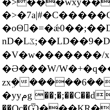
�>���wxy��
�>�7a|#�C�����
�oΘ�ً=�ǽ0��;��
nD�Lػ;��LD��9�DS���_.<�Au�/
�V�w�������/x
�Ə���W/W�+�q���
zxܹ������6��
�yyمg ��;�;��C��d���8�Rp�D�
��Oc�Ѿ���KR��j��F��s��W�ߥ�