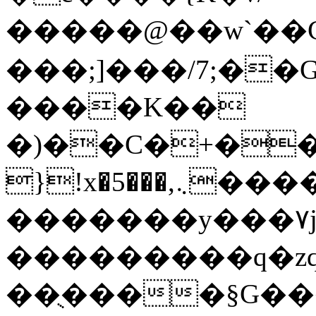
�����@��w`��Cٺ�=��R`/d3�W
���;]���/7;�
����K��
�)��C�+�����{ޭ/Y�W��b���
}!x�5���,܆�������F��fu��w��L%�����Oe�1�'
�������y���۷j�
���������q�zq
��ֻ����§G�