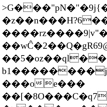
>G���"pN�"�9j{�������
�z��n���H?6�
����rz����9|v"
��wĈ�2��Q�gRܮ?@69���Q�9�qSn�Eu�\�AEr�J�Vg�{Y}
��5�oz��ql��
b1��������j
���oe���
��[�8O���C�q7\���5�ܯ��*���vU�