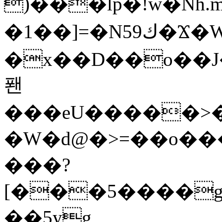
)���lp�!w�Nh.
�1��]=�N59ك�Ϫ�WZ�]"�ԯl�Ѝ��up��|
�x��D��o��J�G���ߠ�g�
퐨
���eU�����>�c
�W�d@�>=��o��
���?
[���5����g
��5yg