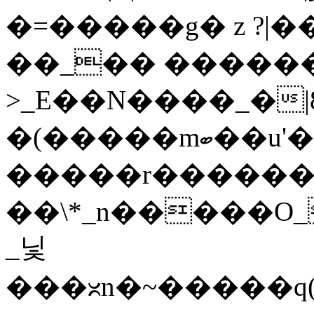
�=�����g� z ?|��
��_�� �����
>_E��N����_�|8�n6�
�(�����mބ��u'�i��v�������~�_������~t�I��m��y�}
�����r�������
��\*_n�����O
_닟
���ᳲn�~�����q