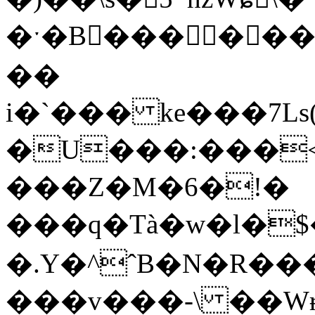
�ˑ�B��� ���
��
i�`��� ke���7Ls(
�U���:���<
���Z�M�6�!�
���q�Tà�w�l�$
�.Y�^ˆB�N�R���c���PS
���v���-\ ��Wɍ&9��"�׷