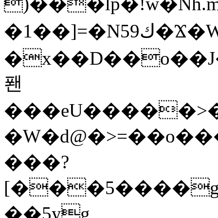
)���lp�!w�Nh.
�1��]=�N59ك�Ϫ�WZ�]"�ԯl�Ѝ��up��|
�x��D��o��J�G���ߠ�g�
퐨
���eU�����>�c
�W�d@�>=��o��
���?
[���5����g
��5yg