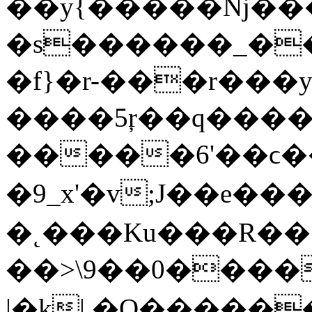
��y{�����ǋ����
�s������_��
�f}�r-���r���ys
����5ŗ��q����
�����6'��ϲ����H~l�zז�ŋ7�����
�9_x'�v;J��e�������
�˛���Ku���R�����˨��,
��>\9��0�����ﮏ�ןwgP!p���Z~^���/C����S�u>ݯ4_��<�;x��
|�k| �O�����