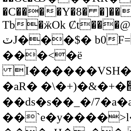
�C����Y�8� �]��
Tb�ӝOk Ȼt���@
ٽJ���$� b0F=�H{���<%�!
���<�ë
I������VSH��
�aR� �\�+)�&�+�׭:R�d ���O~�-
��ԁs�s��_�/7�a�
��`e�y����>l