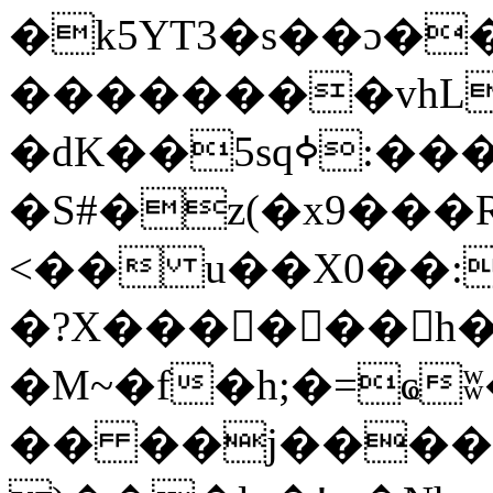
�k5YT3�s��ɔ��
��������vhL
�dK��5sqߦ:����K~����u��v�HP���و����
�S#�z(�x9���
<�� u��X0��:
�?X������h�
�M~�f�h;�=ҩ
�� ��j����