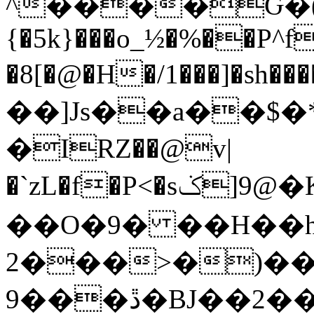
^����Ԍ�(
{�5k}���o_½�%��P^
�8[�@�H�/1���]�sh��
��]Js��a��$�
�IRZ��@v|
�`zL�f�P<�sݢ]9@�K"��c�E��bp����]���\ү�A����BG
��O�9� ��H��
2���>�)���
9���ڐ�BJ��2��6-StԦ��h�