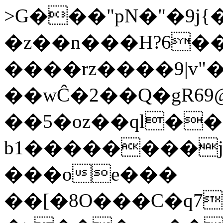
>G���"pN�"�9j{�������
�z��n���H?6�
����rz����9|v"
��wĈ�2��Q�gRܮ?@69���Q�9�qSn�Eu�\�AEr�J�Vg�{Y}
��5�oz��ql��
b1��������j
���oe���
��[�8O���C�q7\���5�ܯ��*���vU�