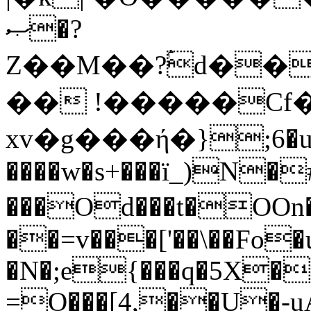
ޞ�?
Z��M��?ۢd��
�� !�����Cf�
xv�g���ή�};6�u
����w�s+���ï_)N�
���Od���t�OOn�dם�kѴ��I ��
��=v���['��\��Fo�
�N�;e{���q�5X�
=O���[4,��U�-u