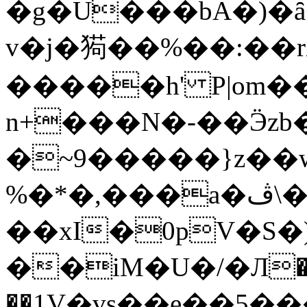
�g�U���bA�)�ȃ
v�j�㺃��%��:��
�����h' P|om�
n+���N�-��Ӭzb
�~9�����}z��
%�*�,���a�ڤ\�{��L
��xI�0pV�S
��iM�U�/�Л�
��1
V�vs��e��5��