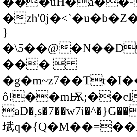
���uH�a��-
�zh'0j�<`�u�b
}
�\5��@�N��D
��� 
�g�m~z7��Tt�I
ô!��mѬ;��cI�
aD�,s�7��w7i�^�}G�
珷q�{Q�M��=��