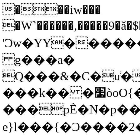
���iw���
�W`������,�����9�ǎ�
'Ͻw�YY������
g���a�
Q���&�C�u͑�
���k�� �׷òoO{��N����z_m?
���pЀ�N�p����
e}l���{�Ͻ����