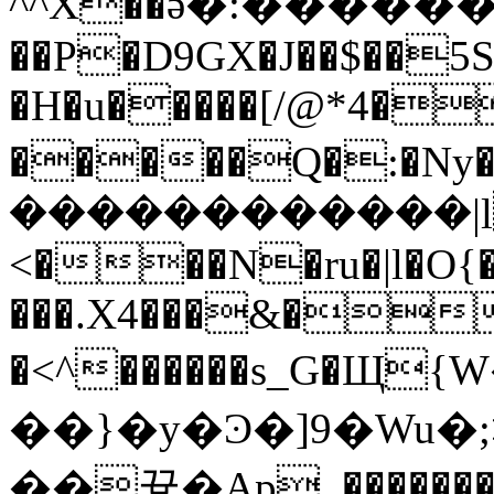
^^X��ӛ�:����
��P�D9GX�J��$��5S
�H�u�����[/@*4�
�����Q�:�Ny���=�zޓ���ݻ���y�y
������������|lČ
<���N�ru�|l�O{
���.X4���&��
�<^������s_G�
��}�y�Ͽ�]9�Wu�;>��-tw~
��끃�Ap_��������