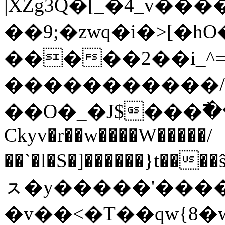
|XZg3Q�[_�4_v��
��9;�zwq�i�>[
�����2��i_^
�����������/
��O�_�J$���߯
Ckyv�r��w����W�����/
��`�l�S�]������}t��
ㇲ�y�����'�����
�v��<�T��qw{8�w��;