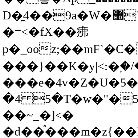
D�̼4��9a�W�޽?*������StrA|ug]ɏ��8�1���Wժ���}
�=<�fX��疿
p�_ooz;��mF`�
���}��K�y|<:�ۭ�/
���e�4v�Z�U�5��Ӡy
�4 5�T�w�"�5
��~_�]<�
�d��֯���m�z{��