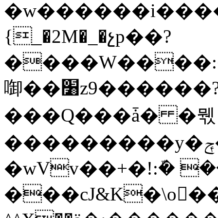
�w������i����
{_�2M�_�չp��?
����W����:
啣��׸z9������?l�̮�o�7���NT}
���Q���ǡ� �뭯
���������y�ݼ�>K�����Sp}
�wVv��+�!:ܽ� 
���cJ&K�\o���G