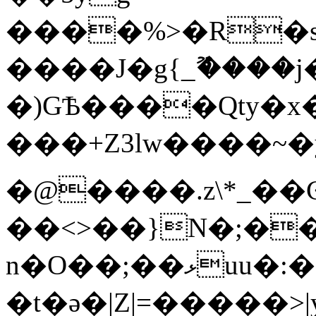
����%>�R�s�U�B��/7�o!d3%���ٷ�bW;�
����J�g{_ޫ����
�)GѢ����Qty�x
���+Z3lw����~�y��S�~�@��
�@����.z\*_��
��<>��}N�;�
n�O��;��ޅuu�:�������lx��������}
�t�ǝ�|Z|=�����