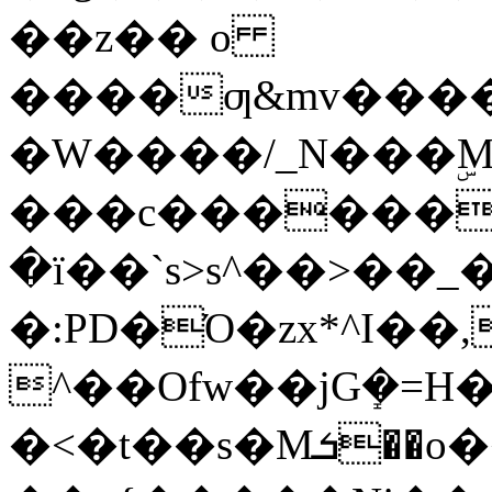
��z�� o
����ƣ&mv����
�W����/_N���ۣM
���c������e
�ї��`s>s^��>��_�)
�:PD�Ό�zx*^I��,�v�����V�T߿l�w^���ox���������պw�]���
^��Ofw��jGܻ�=H�Ňۓ��|�]
�<�t��s�Mܭ��o�͏��ǟ�?