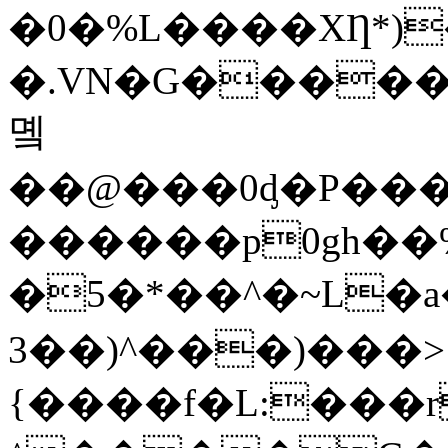
�0�%L����XȠ*)
�.VN�G������
몤
��@���0ᶁ�P��
������p0gh��%]
�5�*��^�~L�a��
3��)^���)���>
{����f�L:���r