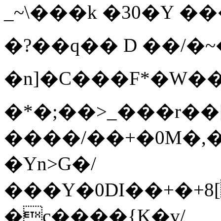
_~\���k
�30�Y �
�?��q�� D ��/�~
�n]�C���F*�W
�*�;��>_���r��
����/��+�0M�,�
�Yn>G�/
���Y�0DI��+�+8[
�c����{K�v/