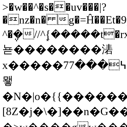
>�w��^�s��uv���|?
�nz�n� g�=Ĥ��Et�9p
^�݆�//^{�͙����t�r
뇯��������湱
x�����7߆���7�t����)^z�ឱ}U=؜y:�Z7/_��.O��,���
뫻
�N�|o�{{�����
[8Z�j�\�]��n�G