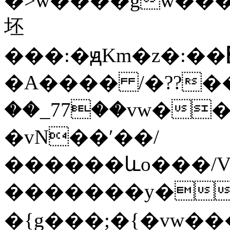
�>w����gw����G��
坯
���:�ԭKm�z�:��׽��{g�����9�Џ�go^>�l������Exr��hW7�їͷ����ō�u޴��o�������O��|y|.���n�}
�A���� /�??���N
��_77��vw������;��׏���ry�<ޜ~�w�O>
�vN��ʹ��/
������ևo���/V
�������y��'_�9\������`o�\�
�{g���;�{�vw�