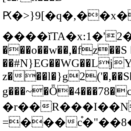
Ԗ�>}9[�q�,��x�W���������]z�җ5[\�
����ǐTA�x:1�'2
���o��w��,�fz��S 
��#N}EG��WG��LjY
z���l�}g2('�,��S
g���~�Ȫ�4���78�c
�r��R���I��N
=���c֯�"��8