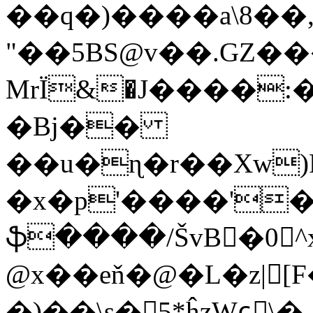
��q�)����a\8��
"��5BS@v��.GZ�
MrЇ&�J����:
�Bj��
��u�ɳ�r��Xw)
�x�p'����'�
ֆ����/ŠvB�0^x
@x��eň�@�L�z|[F
�)��\s�5*ĥzWɕٕ\�