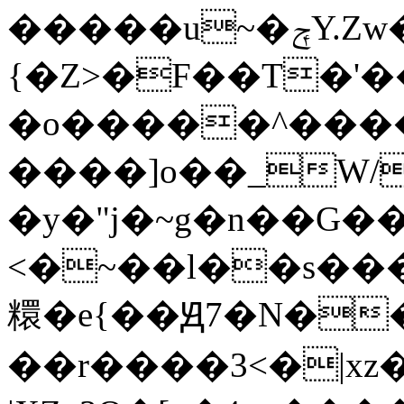
�����u~�ݼY.Zw����ں�������>��0��������%^>�_�������e�������F���~t:�gZs|X_�T����A���\.�|
{�Z>�F��T�'
�o�����^����
����]o��_W/
�y�"j�~g�n��G��
<�~��l��s����������
糫�e{��Ԭ7�N�
��r����3<�|x