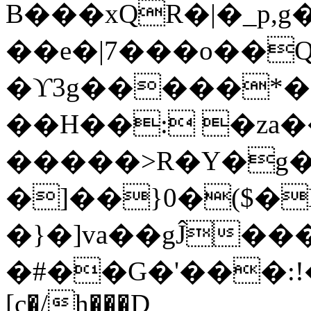
B���xQR�|�_p,
��e�|7���o��Q
�ϒ3g�����*�
��H��: �za�
�����>R�Y�g�
�]��}0�($�
�}�]va��gĴ�
�#��G�'���:!���ڪ1�W5
[c�/h���D