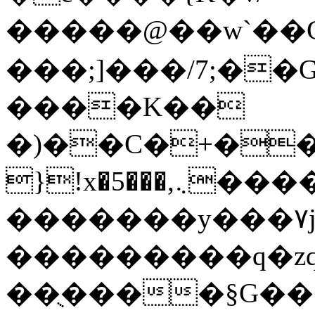
�����@��w`��Cٺ�=��R`/d3�W
���;]���/7;�
����K��
�)��C�+�����{ޭ/Y�W��b���
}!x�5���,܆�������F��fu��w��L%�����Oe�1�'
�������y���۷j�
���������q�zq
��ֻ����§G�