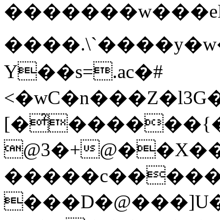
�������w���eLL�
����.\`����y�w
Y��s=.ac�#
<�wC�n���Z�l3G
[�̉������
@3�+@��X��0
�����c�����
���D�@���]U