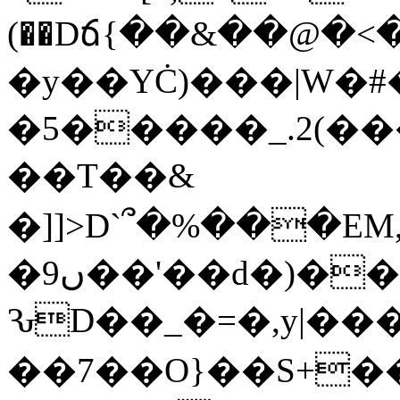
(��Dճ{��&��@�<
�y��YĊ)���|W�#
�5�����_.2(
��T��&
�]]>D`՞�%���E
�9ں��'��d�)���(�[����%��u��ȁ�2'=�Yn�!
ԄD��_�=�,y|���
��7��O}��S+�