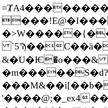
=ȾA4��������m
���!E@�I���
�>W�����{�
`5Ϡ��C��ӓ�
&�U�Ѥ�o���& 
�m�����S�d
���M&��i[��b�
'����@;�_ex4��