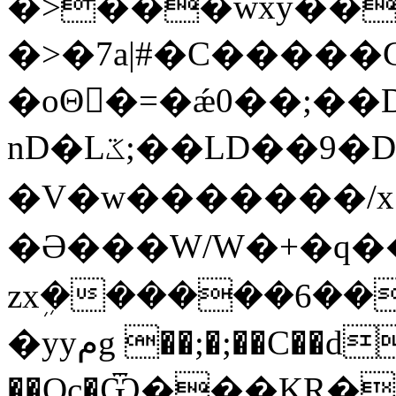
�>���wxy��
�>�7a|#�C�����
�oΘ�ً=�ǽ0��;��
nD�Lػ;��LD��9�DS���_.<�Au�/
�V�w�������/x
�Ə���W/W�+�q���
zxܹ������6��
�yyمg ��;�;��C��d���8�Rp�D�
��Oc�Ѿ���KR��j��F��s��W�ߥ�