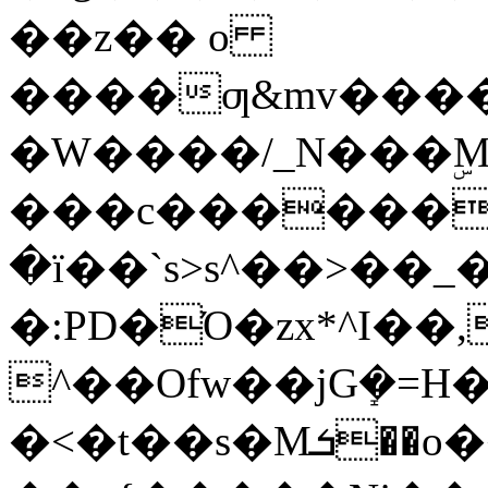
��z�� o
����ƣ&mv����
�W����/_N���ۣM
���c������e
�ї��`s>s^��>��_�)
�:PD�Ό�zx*^I��,�v�����V�T߿l�w^���ox���������պw�]���
^��Ofw��jGܻ�=H�Ňۓ��|�]
�<�t��s�Mܭ��o�͏��ǟ�?