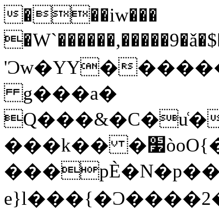
���iw���
�W`������,�����9�ǎ�
'Ͻw�YY������
g���a�
Q���&�C�u͑�
���k�� �׷òoO{��N����z_m?
���pЀ�N�p����
e}l���{�Ͻ����