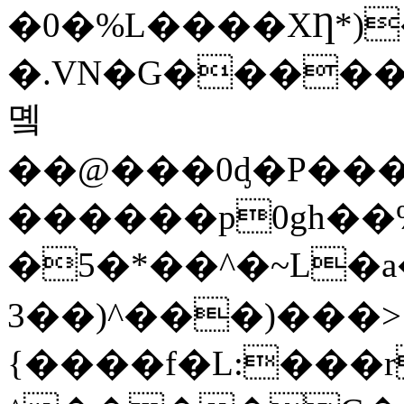
�0�%L����XȠ*)
�.VN�G������
몤
��@���0ᶁ�P��
������p0gh��%]
�5�*��^�~L�a��
3��)^���)���>
{����f�L:���r