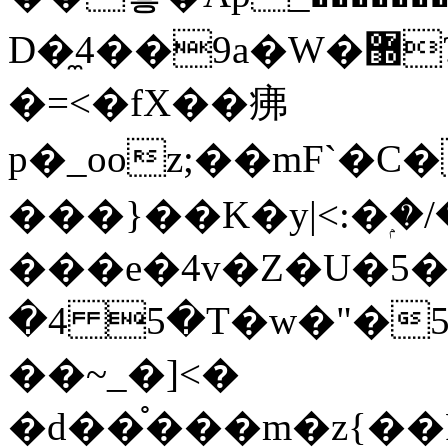
D�̼4��9a�W�޽?*������StrA|ug]ɏ��8�1���Wժ���}
�=<�fX��疿
p�_ooz;��mF`�
���}��K�y|<:�ۭ�/
���e�4v�Z�U�5��Ӡy
�4 5�T�w�"�5
��~_�]<�
�d��֯���m�z{��