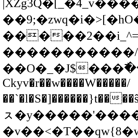
|XZg3Q�[_�4_v��
��9;�zwq�i�>[
�����2��i_^
�����������/
��O�_�J$���߯
Ckyv�r��w����W�����/
��`�l�S�]������}t��
ㇲ�y�����'�����
�v��<�T��qw{8�w��;