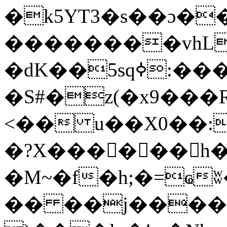
�k5YT3�s��ɔ��
��������vhL
�dK��5sqߦ:����K~����u��v�HP���و����
�S#�z(�x9���
<�� u��X0��:
�?X������h�
�M~�f�h;�=ҩ
�� ��j����