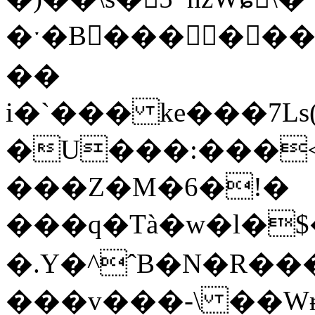
�ˑ�B��� ���
��
i�`��� ke���7Ls(
�U���:���<
���Z�M�6�!�
���q�Tà�w�l�$
�.Y�^ˆB�N�R���c���PS
���v���-\ ��Wɍ&9��"�׷