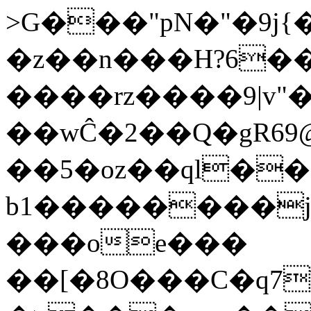
>G���"pN�"�9j{�������
�z��n���H?6�
����rz����9|v"
��wĈ�2��Q�gRܮ?@69���Q�9�qSn�Eu�\�AEr�J�Vg�{Y}
��5�oz��ql��
b1��������j
���oe���
��[�8O���C�q7\���5�ܯ��*���vU�