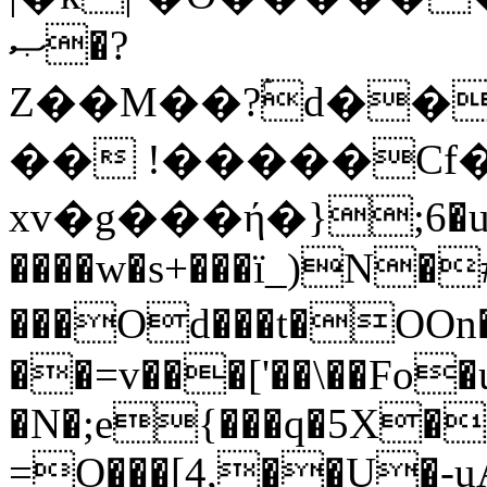
ޞ�?
Z��M��?ۢd��
�� !�����Cf�
xv�g���ή�};6�u
����w�s+���ï_)N�
���Od���t�OOn�dם�kѴ��I ��
��=v���['��\��Fo�
�N�;e{���q�5X�
=O���[4,��U�-u