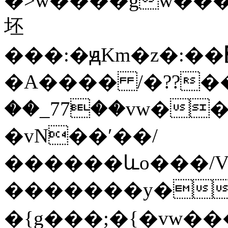
�>w����gw����G��
坯
���:�ԭKm�z�:��׽��{g�����9�Џ�go^>�l������Exr��hW7�їͷ����ō�u޴��o�������O��|y|.���n�}
�A���� /�??���N
��_77��vw������;��׏���ry�<ޜ~�w�O>
�vN��ʹ��/
������ևo���/V
�������y��'_�9\������`o�\�
�{g���;�{�vw�