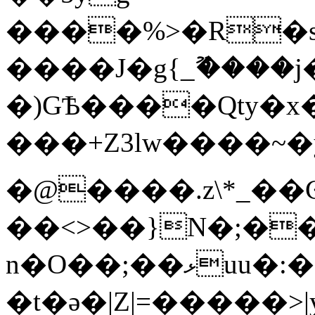
����%>�R�s�U�B��/7�o!d3%���ٷ�bW;�
����J�g{_ޫ����
�)GѢ����Qty�x
���+Z3lw����~�y��S�~�@��
�@����.z\*_��
��<>��}N�;�
n�O��;��ޅuu�:�������lx��������}
�t�ǝ�|Z|=�����