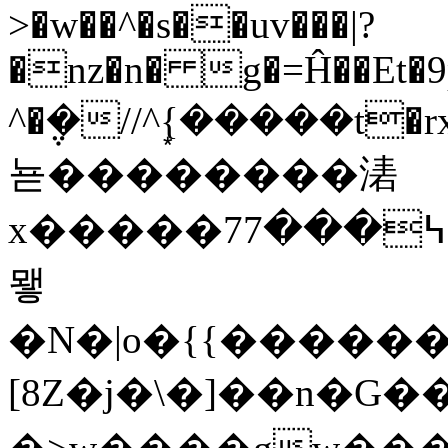
>�w��^�s��uv���|?
�nz�n� g�=Ĥ��Et�9p
^�݆�//^{�͙����t�r
뇯��������湱
x�����7߆���7�t����)^z�ឱ}U=؜y:�Z7/_��.O��,���
뫻
�N�|o�{{�����
[8Z�j�\�]��n�G