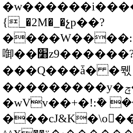
�w������i����
{_�2M�_�չp��?
����W����:
啣��׸z9������?l�̮�o�7���NT}
���Q���ǡ� �뭯
���������y�ݼ�>K�����Sp}
�wVv��+�!:ܽ� 
���cJ&K�\o���G