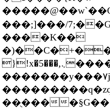
�����@��w`��Cٺ�=��R`/d3�W
���;]���/7;�
����K��
�)��C�+�����{ޭ/Y�W��b���
}!x�5���,܆�������F��fu��w��L%�����Oe�1�'
�������y���۷j�
���������q�zq
��ֻ����§G�