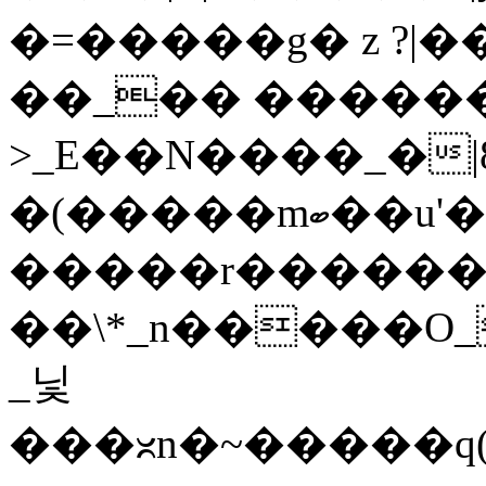
�=�����g� z ?|��
��_�� �����
>_E��N����_�|8�n6�
�(�����mބ��u'�i��v�������~�_������~t�I��m��y�}
�����r�������
��\*_n�����O
_닟
���ᳲn�~�����q