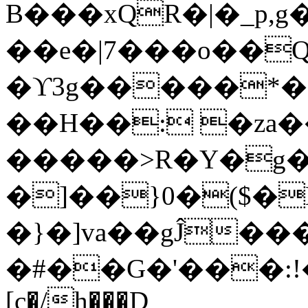
B���xQR�|�_p,
��e�|7���o��Q
�ϒ3g�����*�
��H��: �za�
�����>R�Y�g�
�]��}0�($�
�}�]va��gĴ�
�#��G�'���:!���ڪ1�W5
[c�/h���D