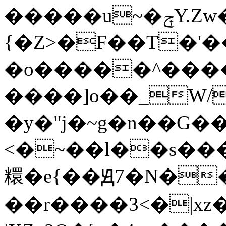
�����u~�ݼY.Zw����ں�������>��0��������%^>�_�������e�������F���~t:�gZs|X_�T����A���\.�|
{�Z>�F��T�'
�o�����^����
����]o��_W/
�y�"j�~g�n��G��
<�~��l��s����������
糫�e{��Ԭ7�N�
��r����3<�|x