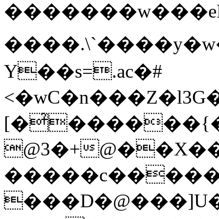
�������w���eLL�
����.\`����y�w
Y��s=.ac�#
<�wC�n���Z�l3G
[�̉������
@3�+@��X��0
�����c�����
���D�@���]U