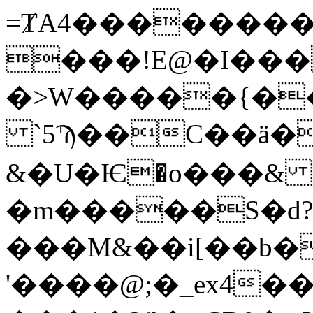
=ȾA4��������m
���!E@�I���
�>W�����{�
`5Ϡ��C��ӓ�
&�U�Ѥ�o���& 
�m�����S�d
���M&��i[��b�
'����@;�_ex4��