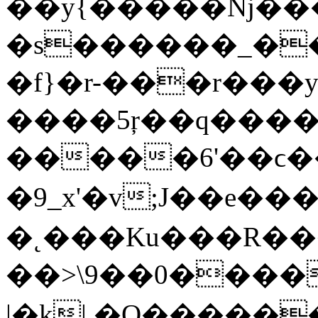
��y{�����ǋ����
�s������_��
�f}�r-���r���ys
����5ŗ��q����
�����6'��ϲ����H~l�zז�ŋ7�����
�9_x'�v;J��e�������
�˛���Ku���R�����˨��,
��>\9��0�����ﮏ�ןwgP!p���Z~^���/C����S�u>ݯ4_��<�;x��
|�k| �O�����