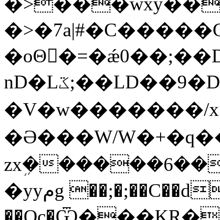
�>���wxy��
�>�7a|#�C�����
�oΘ�ً=�ǽ0��;��
nD�Lػ;��LD��9�DS���_.<�Au�/
�V�w�������/x
�Ə���W/W�+�q���
zxܹ������6��
�yyمg ��;�;��C��d���8�Rp�D�
��Oc�Ѿ���KR��j��F��s��W�ߥ�