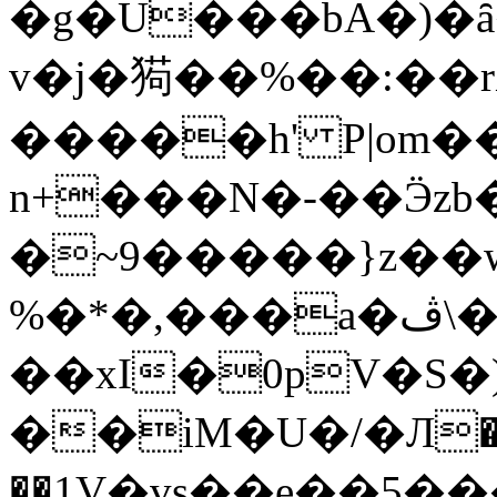
�g�U���bA�)�ȃ
v�j�㺃��%��:��
�����h' P|om�
n+���N�-��Ӭzb
�~9�����}z��
%�*�,���a�ڤ\�{��L
��xI�0pV�S
��iM�U�/�Л�
��1
V�vs��e��5��