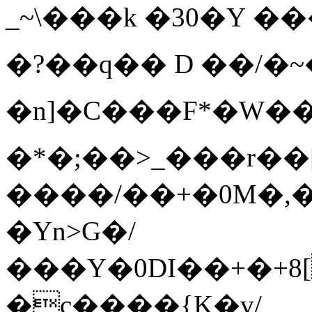
_~\���k
�30�Y �
�?��q�� D ��/�~
�n]�C���F*�W
�*�;��>_���r��
����/��+�0M�,�
�Yn>G�/
���Y�0DI��+�+8[
�c����{K�v/