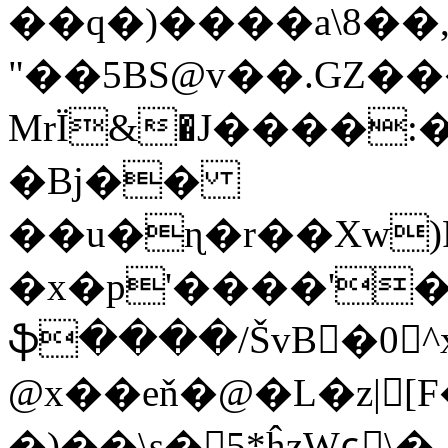
��q�)����a\8��
"��5BS@v��.GZ�
MrЇ&�J����:
�Bj��
��u�ɳ�r��Xw)
�x�p'����'�
ֆ����/ŠvB�0^x
@x��eň�@�L�z|[F
�)��\s�5*ĥzWɕٕ\�