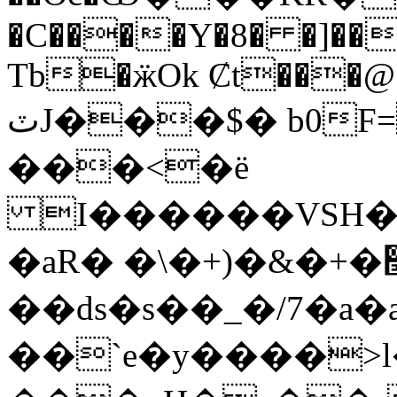
�C����Y�8� �]��
Tb�ӝOk Ȼt���@
ٽJ���$� b0F=�H{���<%�!
���<�ë
I������VSH��
�aR� �\�+)�&�+�׭:R�d ���O~�-
��ԁs�s��_�/7�a�
��`e�y����>l