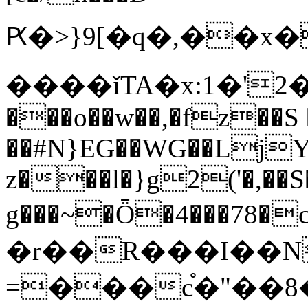
Ԗ�>}9[�q�,��x�W���������]z�җ5[\�
����ǐTA�x:1�'2
���o��w��,�fz��S 
��#N}EG��WG��LjY
z���l�}g2('�,��S
g���~�Ȫ�4���78�c
�r��R���I��N
=���c֯�"��8