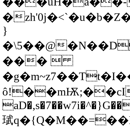
���uH�a��-
�zh'0j�<`�u�b
}
�\5��@�N��D
��� 
�g�m~z7��Tt�I
ô!��mѬ;��cI�
aD�,s�7��w7i�^�}G�
珷q�{Q�M��=��