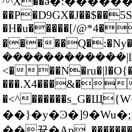
^^X��ӛ�:����
��P�D9GX�J��$��5S
�H�u�����[/@*4�
�����Q�:�Ny���=�zޓ���ݻ���y�y
������������|lČ
<���N�ru�|l�O{
���.X4���&��
�<^������s_G�
��}�y�Ͽ�]9�Wu�;>��-tw~
��끃�Ap_��������