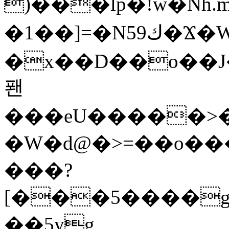
)���lp�!w�Nh.
�1��]=�N59ك�Ϫ�WZ�]"�ԯl�Ѝ��up��|
�x��D��o��J�G���ߠ�g�
퐨
���eU�����>�c
�W�d@�>=��o��
���?
[���5����g
��5yg