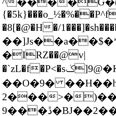
^����Ԍ�(
{�5k}���o_½�%��P^
�8[�@�H�/1���]�sh��
��]Js��a��$�
�IRZ��@v|
�`zL�f�P<�sݢ]9@�K"��c�E��bp����]���\ү�A����BG
��O�9� ��H��
2���>�)���
9���ڐ�BJ��2��6-StԦ��h�