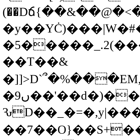
(��Dճ{��&��@�<
�y��YĊ)���|W�#
�5�����_.2(
��T��&
�]]>D`՞�%���E
�9ں��'��d�)���(�[����%��u��ȁ�2'=�Yn�!
ԄD��_�=�,y|���
��7��O}��S+�